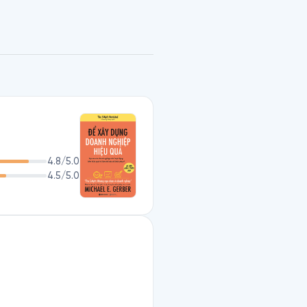
học gì? Tại sao hiện nay có 
được?

ày mang đến cho bạn 4 ý 
g một doanh nghiệp nhỏ phát 
bạc và cả cuộc sống để khởi 
o doanh nghiệp của mình.
4.8
/5.0
4.5
/5.0