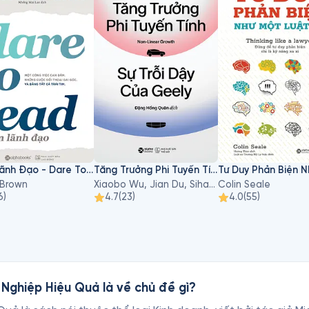
Dám Lãnh Đạo - Dare To Lead
Tăng Trưởng Phi Tuyến Tính - Sự Trỗi Dậy Của Geely
 Brown
Xiaobo Wu, Jian Du, Sihan Li
Colin Seale
6
)
4.7
(
23
)
4.0
(
55
)
Nghiệp Hiệu Quả là về chủ đề gì?