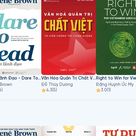
Dám Lãnh Đạo - Dare To Lead
Văn Hóa Quản Trị Chất Việt
 Brown
Đỗ Thùy Dương
Đặng Huỳnh Ức My
6
)
4.3
(
5
)
3.0
(
1
)