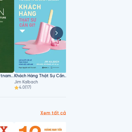
Right to Win for Vietnamese Agriculture
Khách Hàng Thật Sự Cần Gì?
Right To Win - Cửa Thắng Của Nông Nghiệp Việt
Jim Kalbach
Đặng Huỳnh Ức My
4.0
(
17
)
4.4
(
19
)
4.7
(
Xem tất cả