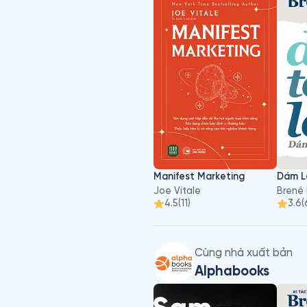
Manifest Marketing
Joe Vitale
Brené
4.5
(
11
)
3.6
(
Cùng nhà xuất bản
Alphabooks