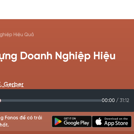
ghiệp Hiệu Quả
ựng Doanh Nghiệp Hiệu
E. Gerber
00:00
/
31:12
g Fonos để có trải
hất.