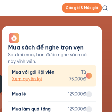
Các gói & Mức giá
Mua sách để nghe trọn vẹn
Sau khi mua, bạn được nghe sách nói
này vĩnh viễn.
Mua với gói Hội viên
Từ
Xem quyền lợi
75.000đ
Mua lẻ
129.000đ
Mua làm quà tặng
129.000đ