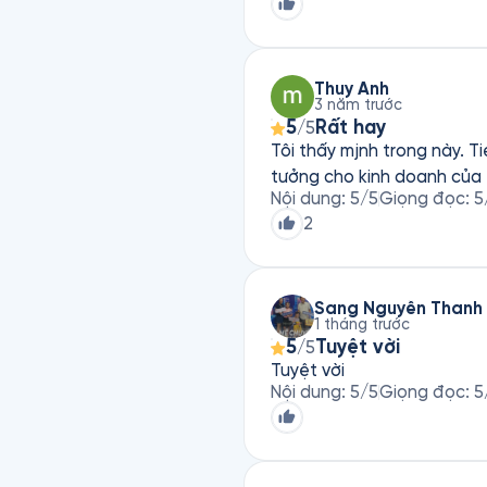
Thuy Anh
3 năm trước
5
Rất hay
/5
Tôi thấy mjnh trong này. T
tưởng cho kinh doanh của 
Nội dung
:
5
/5
Giọng đọc
:
5
2
Sang Nguyễn Thanh
1 tháng trước
5
Tuyệt vời
/5
Tuyệt vời
Nội dung
:
5
/5
Giọng đọc
:
5