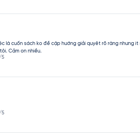
iéc là cuốn sách ko đề cập hướng giải quyêt rõ ràng nhưng it
tôi. Cảm on nhiều.
/5
/5