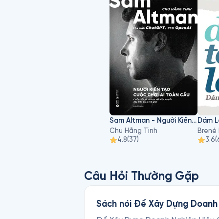
Sam Altman - Người Kiến Tạo Cuộc Chơi AI Toàn Cầu
Chu Hằng Tinh
Brené
4.8
(
37
)
3.6
(
Câu Hỏi Thường Gặp
Sách nói Để Xây Dựng Doanh 