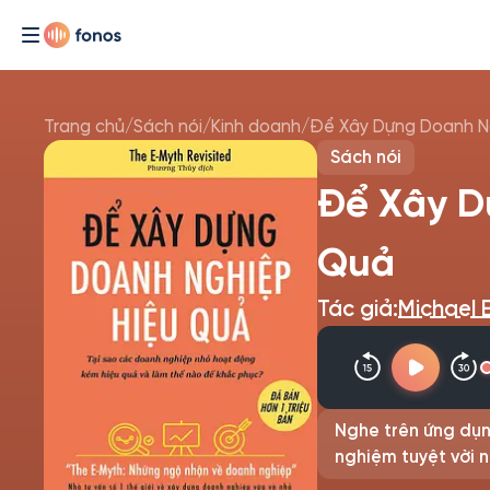
Trang chủ
/
Sách nói
/
Kinh doanh
/
Để Xây Dựng Doanh N
Sách nói
Để Xây D
Quả
Tác giả:
Michael 
Nghe trên ứng dụn
nghiệm tuyệt vời n