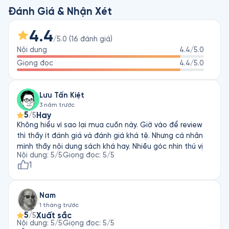
Trong trường hợp này thì Đến Starbucks Mua Cà Phê Cốc Lớn 
Đánh Giá & Nhận Xét
sẽ là sự lựa chọn phù hợp hơn. Một cuốn sách độc đáo được 
viết bởi tác giả người Nhật, văn phong gần gũi và dễ hình 
4.4
/5.0
(
16
đánh giá
)
dung hơn tại Việt Nam, nhất là trong bối cảnh thị trường châu 
Nội dung
4.4
/5.0
Á giống nhau về hành vi tiêu dùng của người dân đại chúng. 
Dù Starbuck được nhắc tới ở tiêu đề cuốn sách, đây sẽ không 
Giọng đọc
4.4
/5.0
phải một cuốn sách chỉ nói về Starbucks.
Lưu Tấn Kiệt
3 năm trước
5
Hay
/5
Không hiểu vì sao lại mua cuốn này. Giờ vào để review
thì thấy ít đánh giá và đánh giá khá tệ. Nhưng cá nhân
mình thấy nội dung sách khá hay. Nhiều góc nhìn thú vị
Nội dung
:
5
/5
Giọng đọc
:
5
/5
1
Nam
1 tháng trước
5
Xuất sắc
/5
Nội dung
:
5
/5
Giọng đọc
:
5
/5