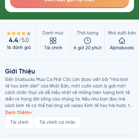
Danh mục
Thời lượng
Nhà xuất bản
4.4
/5.0
16
đánh giá
Tài chính
6 giờ 20 phút
Alphabooks
Giới Thiệu
Đến Starbucks Mua Cà Phê Cốc Lớn được viết bởi “nhà kinh 
tế học bình dân” của Nhật Bản, một cuốn sách lý giải một 
cách chân thực và dễ hiểu nhất về những hiện tượng kinh tế 
diễn ra trong đời sống của chúng ta. Nếu như bạn đọc mê 
sách kinh tế có thể hài lòng với series Kinh tế học hài hước thì 
với những nhà khởi nghiệp & các sinh viên cần một lượng kiến 
Xem thêm
thức chuyên sâu am hiểu về thị trường hơn, thì chừng đó 
Tài chính
Tài chính cá nhân
những câu chuyện thi vị dưới góc nhìn châm biếm của các 
nhà kinh tế học kiểu Mỹ là chưa đủ. 
