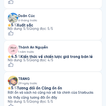
Doãn Cúc
6 tháng trước
5
Xuất sắc
/5
Nội dung
:
5
/5
Giọng đọc
:
5
/5
Thành An Nguyễn
1 năm trước
4.5
Kiến thức về chiến lược giá trong bán lẻ
/5
Nội dung
:
5
/5
Giọng đọc
:
4
/5
TRANG
29 ngày trước
5
Tương đối ổn Cũng ổn ổn
/5
Rất ổn và sách nó cũng nói về tài chính của Starbucks
tôi thấy cũng tương đối ổn đấy
Nội dung
:
5
/5
Giọng đọc
:
5
/5