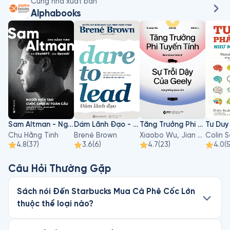
Cùng nhà xuất bản
Alphabooks
Sam Altman - Người Kiến Tạo Cuộc Chơi AI Toàn Cầu
Dám Lãnh Đạo - Dare To Lead
Tăng Trưởng Phi Tuyến Tính - Sự Trỗi Dậy Của Geely
Chu Hằng Tinh
Brené Brown
Xiaobo Wu, Jian Du, Sihan Li
Colin 
4.8
(
37
)
3.6
(
6
)
4.7
(
23
)
4.0
(
Câu Hỏi Thường Gặp
Sách nói Đến Starbucks Mua Cà Phê Cốc Lớn
thuộc thể loại nào?