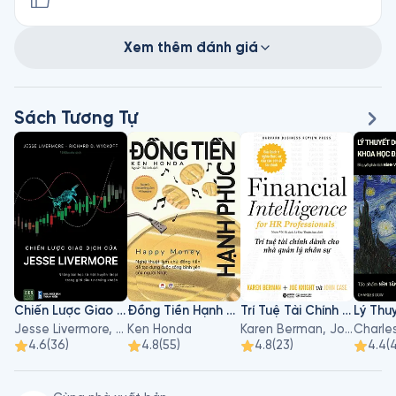
Xem thêm đánh giá
Sách Tương Tự
Chiến Lược Giao Dịch Của Jesse Livermore
Đồng Tiền Hạnh Phúc
Trí Tuệ Tài Chính Dành Cho Nhà Quản Lý Nhân Sự
Jesse Livermore, Richard D.Wyckoff
Ken Honda
Karen Berman, Joe Knight, John Case
Charle
4.6
(
36
)
4.8
(
55
)
4.8
(
23
)
4.4
(