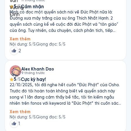
11 tháng trước
5
Cảm nhận
/5
Mình có đọc một quyển sách nói về Đức Phật nữa là:
Đường xưa mây trắng của sư ông Thích Nhất Hạnh. 2
quyển sách cùng kể về cuộc đời đức Phật và "tôn giáo"
của ông. Tuy nhiên, câu chuyện, cách phân tích, tiếp
cận, ý truyền đạt của 2 tác giả có sự khác biệt đáng kể.
Xem thêm
Nếu cuốn sách của thiền sư Thích Nhất Hạnh tiếp cận sự
Nội dung
:
5
/5
Giọng đọc
:
5
/5
vô thường, vô ngã và nhấn mạnh về lòng từ bi, sự yêu
2
thương thì cuốn sách của Osho nhấn mạnh sự phủ nhận,
sự thực chứng cùng các ví dụ, giải thích, so sánh với
chính Phật giáo và các tôn giáo khác. Một quyển sách
Alex Khanh Dao
9 tháng trước
rất hay. Osho có một cách tiếp cận tới đạo phật thật ấn
5
Cực kỳ hay!
/5
tượng và khác biệt. Khuyến khích mọi người nên
22/10/2025, tôi đã nghe hết cuốn “Đức Phật” của Osho.
đọc/nghe để hiểu hơn về đạo Phật
Trước đó tôi hoàn toàn không biết về quyển sách này
song vì 1 lần đang cảm thấy bế tắc, tôi tìn kiếm ngẫu
nhiên trên fonos với keyword là “Đức Phật” thì cuốn sách
này hiện ra. Một cuốn sách nhẹ nhàng về cuộc đời và lí
Xem thêm
tưởng của Đức Phật. Thật sự được khai sáng và mở
Nội dung
:
5
/5
Giọng đọc
:
5
/5
mang.
1