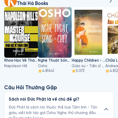
Thái Hà Books
Khoa Học Về Thành Công
Nghệ Thuật Sống Và Chết
Happy Children - Hiểu Về Sự Phát Triển Của Trẻ Để Nuôi Dạy Con An Lạc Và Hạnh Phúc
Napoleon Hill
Osho
Giáo sư - Tiến sĩ Hà Vĩnh Thọ
Andrea
4.8
(
64
)
5.0
(
1
)
4.8
(
Câu Hỏi Thường Gặp
Sách nói Đức Phật là về chủ đề gì?
Đức Phật là sách nói thuộc thể loại Tâm linh - Tôn
giáo, viết bởi tác giả Osho. Nghe thử chương đầu