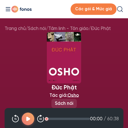
Các gói & Mức giá
Trang chủ
/
Sách nói
/
Tâm linh - Tôn giáo
/
Đức Phật
Đức Phật
Tác giả:
Osho
Sách nói
00:00
/
60:38