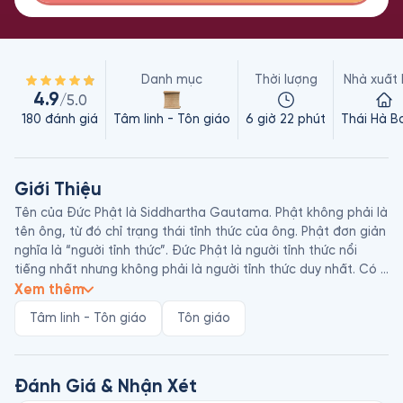
Danh mục
Thời lượng
Nhà xuất
4.9
/5.0
180
đánh giá
Tâm linh - Tôn giáo
6 giờ 22 phút
Thái Hà B
Giới Thiệu
Tên của Đức Phật là Siddhartha Gautama. Phật không phải là 
tên ông, từ đó chỉ trạng thái tỉnh thức của ông. Phật đơn giản 
nghĩa là “người tỉnh thức”. Đức Phật là người tỉnh thức nổi 
tiếng nhất nhưng không phải là người tỉnh thức duy nhất. Có 
nhiều vị Phật trước ông và nhiều vị Phật sau ông – và bởi mỗi 
Xem thêm
con người đều có thể trở thành một vị Phật nên những vị Phật 
Tâm linh - Tôn giáo
Tôn giáo
mới sẽ tiếp tục xuất hiện trong tương lai. Tất cả mọi người 
đều có tiềm năng này vấn đề chỉ là thời gian. Một ngày nào 
đó, bị thực tại bên ngoài quấy nhiễu, tuyệt vọng vì đã thấy 
mọi thứ và lại chẳng tìm ra điều gì, bạn chắc chắn sẽ quay 
Đánh Giá & Nhận Xét
vào trong.
