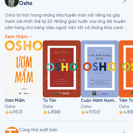
Osho
Osho là một trong những nhà huyền môn nổi tiếng và gây 
tranh cãi nhất thế kỷ 20. Những giáo huấn của ông đã truyền 
cảm hứng cho hàng triệu người trên tất cả những khía cạnh 
của cuộc sống, từ sự tìm kiếm hạnh phúc cá nhân cho đến 
Xem thêm
những vấn đề chính trị, xã hội cấp thiết và những mối quan 
tâm về tinh thần của thời đại chúng ta. Với trí tuệ, sự hài hước 
cùng nghệ thuật kể chuyện bậc thầy của mình, ông đã dẫn 
dắt thính giả thấu hiểu những khái niệm triết học phức tạp 
một cách rõ ràng và thông suốt.
Ươm Mầm
Tự Tôn
Cuộc Hành Hương Nội Tại
Tâm Tr
Osho
Osho
Osho
Osho
4.9
(
53
)
4.8
(
88
)
4.9
(
102
)
4.8
(
Cùng nhà xuất bản