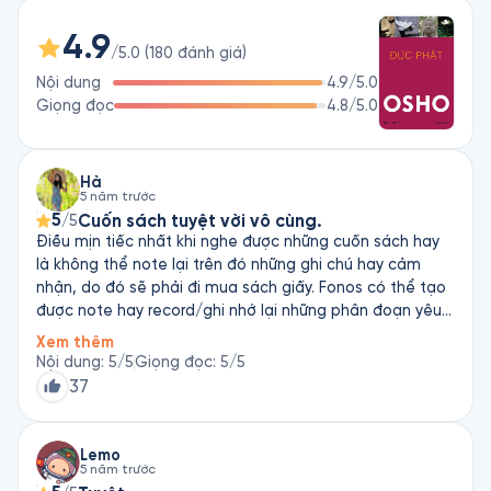
4.9
Copyright © Osho International Foundation, 
/5.0
(
180
đánh giá
)
www.osho.com/copyrights

Nội dung
4.9
/5.0
Giọng đọc
4.8
/5.0
Hà
5 năm trước
5
Cuốn sách tuyệt vời vô cùng.
/5
Điều mịn tiếc nhất khi nghe được những cuốn sách hay
là không thể note lại trên đó những ghi chú hay cảm
nhận, do đó sẽ phải đi mua sách giấy. Fonos có thể tạo
được note hay record/ghi nhớ lại những phân đoạn yêu
thích để có thể tìm nghe
Xem thêm
Nội dung
:
5
/5
Giọng đọc
:
5
/5
37
Lemo
5 năm trước