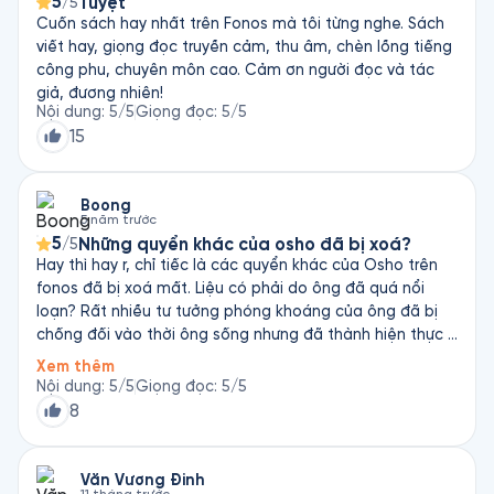
5
Tuyệt
/5
Cuốn sách hay nhất trên Fonos mà tôi từng nghe. Sách
viết hay, giọng đọc truyền cảm, thu âm, chèn lồng tiếng
công phu, chuyên môn cao. Cảm ơn người đọc và tác
giả, đương nhiên!
Nội dung
:
5
/5
Giọng đọc
:
5
/5
15
Boong
5 năm trước
5
Những quyển khác của osho đã bị xoá?
/5
Hay thì hay r, chỉ tiếc là các quyển khác của Osho trên
fonos đã bị xoá mất. Liệu có phải do ông đã quá nổi
loạn? Rất nhiều tư tưởng phóng khoáng của ông đã bị
chống đối vào thời ông sống nhưng đã thành hiện thực ở
ngày nay. Nếu ko có những tư tưởng và con người dũng
Xem thêm
cảm dám làm những điều khác biệt với thời đại thì con
Nội dung
:
5
/5
Giọng đọc
:
5
/5
người của chúng ta sẽ cứ mãi trở thành nô lệ của những
8
gì đã cũ kỹ và ko còn phù hợp nữa. Rất tiếc rất tiếc…
Văn Vương Đinh