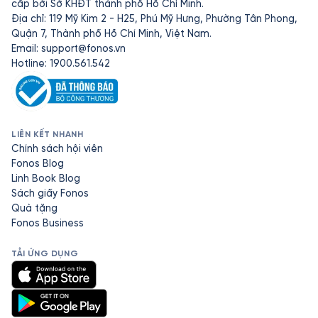
cấp bởi Sở KHĐT thành phố Hồ Chí Minh.
Địa chỉ: 119 Mỹ Kim 2 - H25, Phú Mỹ Hưng, Phường Tân Phong,
Quận 7, Thành phố Hồ Chí Minh, Việt Nam.
Email:
support@fonos.vn
Hotline: 1900.561.542
LIÊN KẾT NHANH
Chính sách hội viên
Fonos Blog
Linh Book Blog
Sách giấy Fonos
Quà tặng
Fonos Business
TẢI ỨNG DỤNG