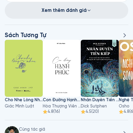
Xem thêm đánh giá
Sách Tương Tự
Cho Nhẹ Lòng Nhau
Con Đường Hạnh Phúc
Nhân Duyên Tiền Kiếp
Giác Minh Luật
Hòa Thượng Viên Minh
Dick Sutphen
Osho
4.8
(
16
)
4.5
(
20
)
4.8
(
Cùng tác giả