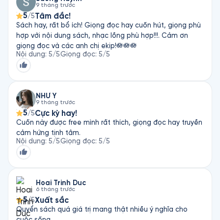
9 tháng trước
5
Tâm đắc!
/5
Sách hay, rất bổ ích! Giọng đọc hay cuốn hút, giọng phù
hợp với nội dung sách, nhạc lồng phù hợp!!!. Cảm ơn
giọng đọc và các anh chị ekip!🪷🪷🪷
Nội dung
:
5
/5
Giọng đọc
:
5
/5
NHƯ Ý
9 tháng trước
5
Cực kỳ hay!
/5
Cuốn này được free mình rất thích, giọng đọc hay truyền
cảm hứng tịnh tâm.
Nội dung
:
5
/5
Giọng đọc
:
5
/5
Hoai Trinh Duc
6 tháng trước
5
Xuất sắc
/5
Quyển sách quá giá trị mang thật nhiều ý nghĩa cho
cuộc sống.