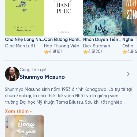
Cho Nhẹ Lòng Nhau
Con Đường Hạnh Phúc
Nhân Duyên Tiền Kiếp
Giác Minh Luật
Hòa Thượng Viên Minh
Dick Sutphen
Osho
4.8
(
16
)
4.5
(
20
)
4.8
(
Cùng tác giả
Shunmyo Masuno
Shunmyo Masuno sinh năm 1953 ở tỉnh Kanagawa. Là trụ trì tại 
chùa Zenkoji, là nhà thiết kế vườn Nhật và là giảng viên 
trường Đại học Mỹ thuật Tama Bijutsu. Sau khi tốt nghiệp 
khoa Nông nghiệp tại trường Đại học Tamagawa, ông đến 
Xem thêm
chùa Soji để tu hành. Ông tham gia hoạt động sáng tạo sân 
vườn dựa trên tư tưởng của thiền và phong cách truyền thống 
của Nhật. Những tác phẩm của ông nhận được đánh giá cao 
cả trong và ngoài nước. Ông từng nhận được giải thưởng 