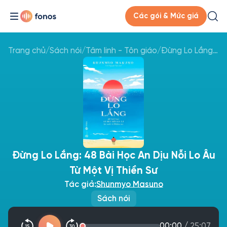
Các gói & Mức giá
Trang chủ
/
Sách nói
/
Tâm linh - Tôn giáo
/
Đừng Lo Lắng: 48 Bài Học An Dịu Nỗi Lo Âu Từ Một Vị Thiền Sư
Đừng Lo Lắng: 48 Bài Học An Dịu Nỗi Lo Âu
Từ Một Vị Thiền Sư
Tác giả:
Shunmyo Masuno
Sách nói
00:00
/
25:07