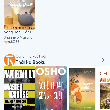
nghệ sĩ mới xuất sắc với tư cách là một nhà thiết kế vườn 
Nhật. Ngoài ra, ông còn nhận được nhiều giải thưởng, bằng 
khen khác như: Bằng khen của Bộ trưởng Bộ Ngoại giao, Huân 
chương khen thưởng của Toàn quyền Canada, Huân chương 
Thập tự Cộng hòa Liên bang Đức.
Sống Đơn Giản Cho Mình Thanh Thản
Shunmyo Masuno
4.8
(
258
)
Cùng nhà xuất bản
Thái Hà Books