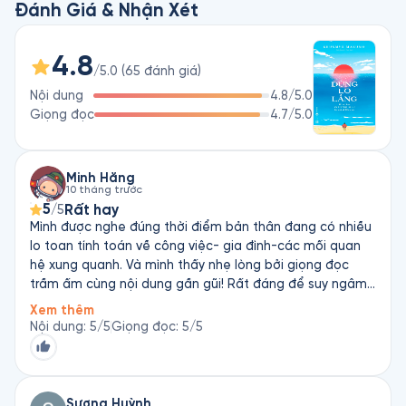
sách này sẽ có thể giúp bạn cảm thấy bình tĩnh, thoải mái, và 
Đánh Giá & Nhận Xét
tích cực hơn trước cuộc đời này.
4.8
/5.0
(
65
đánh giá
)
Nội dung
4.8
/5.0
Giọng đọc
4.7
/5.0
Minh Hằng
10 tháng trước
5
Rất hay
/5
Mình được nghe đúng thời điểm bản thân đang có nhiều
lo toan tính toán về công việc- gia đình-các mối quan
hệ xung quanh. Và mình thấy nhẹ lòng bởi giọng đọc
trầm ấm cùng nội dung gần gũi! Rất đáng để suy ngâm
và ứng dụng các cách gợi ý để cải thiện mqh
Xem thêm
Nội dung
:
5
/5
Giọng đọc
:
5
/5
Sương Huỳnh