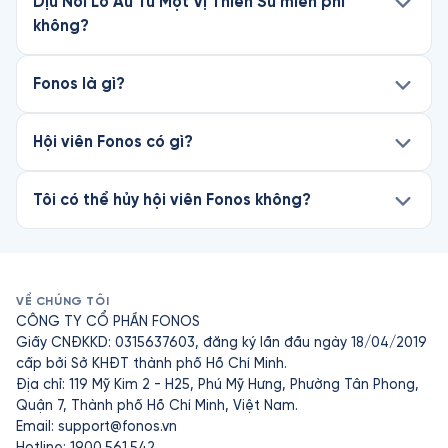
Dịu Nỗi Lo Âu Từ Một Vị Thiền Sư miễn phí
không?
Fonos là gì?
Hội viên Fonos có gì?
Tôi có thể hủy hội viên Fonos không?
VỀ CHÚNG TÔI
CÔNG TY CỔ PHẦN FONOS
Giấy CNĐKKD: 0315637603, đăng ký lần đầu ngày 18/04/2019
cấp bởi Sở KHĐT thành phố Hồ Chí Minh.
Địa chỉ: 119 Mỹ Kim 2 - H25, Phú Mỹ Hưng, Phường Tân Phong,
Quận 7, Thành phố Hồ Chí Minh, Việt Nam.
Email:
support@fonos.vn
Hotline: 1900.561.542