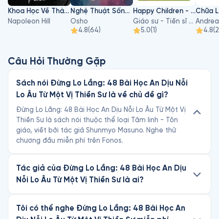
Khoa Học Về Thành Công
Nghệ Thuật Sống Và Chết
Happy Children - Hiểu Về Sự Phát Triển Của Trẻ Để Nuôi Dạy Con An Lạc Và Hạnh Phúc
Napoleon Hill
Osho
Giáo sư - Tiến sĩ Hà Vĩnh Thọ
Andrea
4.8
(
64
)
5.0
(
1
)
4.8
(
Câu Hỏi Thường Gặp
Sách nói Đừng Lo Lắng: 48 Bài Học An Dịu Nỗi
Lo Âu Từ Một Vị Thiền Sư là về chủ đề gì?
Đừng Lo Lắng: 48 Bài Học An Dịu Nỗi Lo Âu Từ Một Vị
Thiền Sư là sách nói thuộc thể loại Tâm linh - Tôn
giáo, viết bởi tác giả Shunmyo Masuno. Nghe thử
chương đầu miễn phí trên Fonos.
Tác giả của Đừng Lo Lắng: 48 Bài Học An Dịu
Nỗi Lo Âu Từ Một Vị Thiền Sư là ai?
Tôi có thể nghe Đừng Lo Lắng: 48 Bài Học An