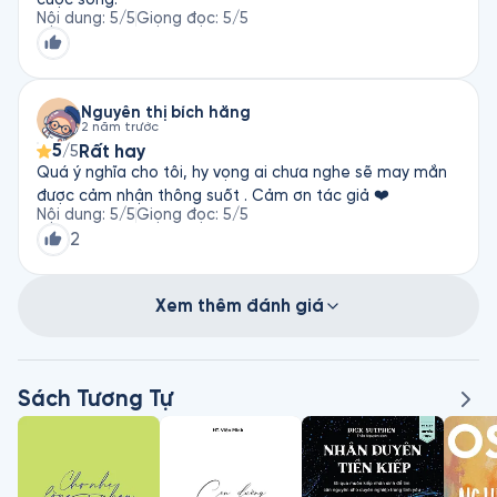
Nội dung
:
5
/5
Giọng đọc
:
5
/5
Nguyễn thị bích hằng
2 năm trước
5
Rất hay
/5
Quá ý nghĩa cho tôi, hy vọng ai chưa nghe sẽ may mắn
được cảm nhận thông suốt . Cảm ơn tác giả ❤️
Nội dung
:
5
/5
Giọng đọc
:
5
/5
2
Xem thêm đánh giá
Sách Tương Tự