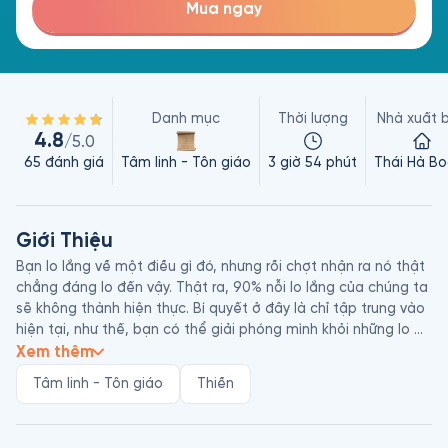
Mua ngay
Danh mục
Thời lượng
Nhà xuất 
4.8
/5.0
65
đánh giá
Tâm linh - Tôn giáo
3 giờ 54 phút
Thái Hà Bo
Giới Thiệu
Bạn lo lắng về một điều gì đó, nhưng rồi chợt nhận ra nó thật 
chẳng đáng lo đến vậy. Thật ra, 90% nỗi lo lắng của chúng ta 
sẽ không thành hiện thực. Bí quyết ở đây là chỉ tập trung vào 
hiện tại, như thế, bạn có thể giải phóng mình khỏi những lo 
lắng không cần thiết, để tâm trí được bình yên. Thông qua 
Xem thêm
cuốn sách này, Shunmyo Masuno sẽ cho chúng ta biết tại 
Tâm linh - Tôn giáo
Thiền
sao.

48 bài học đơn giản và những câu “thiền ngữ” trong cuốn 