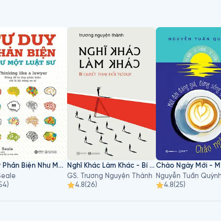
Tư Duy Phản Biện Như Một Luật Sư
Nghĩ Khác Làm Khác - Bí Quyết Thay Đổi Tư Duy
Seale
GS. Trương Nguyện Thành
Nguyễn Tuấn Quỳn
54
)
4.8
(
26
)
4.8
(
25
)