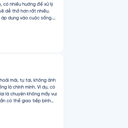
n, có nhiều hướng để xử lý
ẽ dễ thở hơn rất nhiều.
g áp dụng vào cuộc sống.
ắc. Mình sẽ nhìn cuộc đời
ển sách này.
oải mái, tự tại, không ảnh
g là chính mình. Ví dụ, có
 lại là chuyện không mấy vui
cần có thể giao tiếp bình
 nên quá khéo léo, hãy cứ
được. Một người vốn không
 khác, và một người di