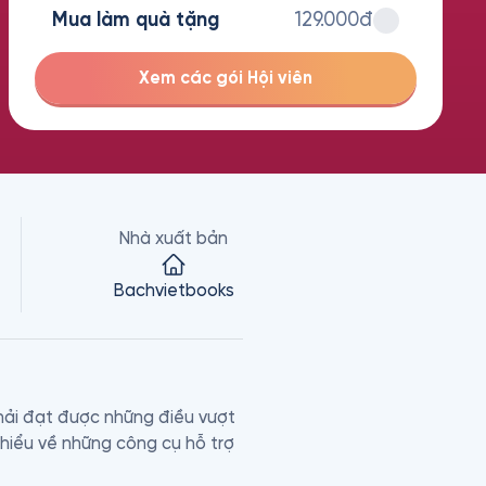
Mua làm quà tặng
129.000đ
Xem các gói Hội viên
Nhà xuất bản
Bachvietbooks
hải đạt được những điều vượt 
hiểu về những công cụ hỗ trợ 