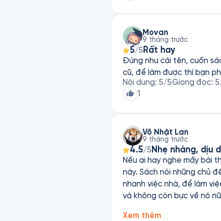
dỏm, vui tính thì cũng khô
thực tại là được.
Movan
9 tháng trước
5
Rất hay
/5
Đúng như cái tên, cuốn sác
cũ, để làm được thì bạn ph
Nội dung
:
5
/5
Giọng đọc
:
5
1
Võ Nhật Lan
9 tháng trước
4.5
Nhẹ nhàng, dịu d
/5
Nếu ai hay nghe mấy bài t
này. Sách nói những chủ đề
nhanh việc nhà, để làm việc khác, và bực mình bản thân; nhưng dần mình đã dần tự vô thứ
và không còn bực về nó nữa
pháp. Mình dù còn trẻ nhưn
Xem thêm
mái, không ngủ được thì c