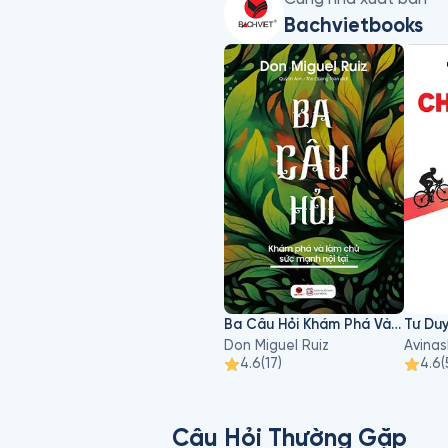
Bachvietbooks
Ba Câu Hỏi Khám Phá Và Làm Chủ Sức Mạnh Nội Tại
Don Miguel Ruiz
4.6
(
17
)
4.6
(
Câu Hỏi Thường Gặp