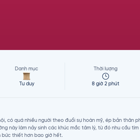
Danh mục
Thời lượng
Tư duy
8 giờ 2 phút
ội, có quá nhiều người theo đuổi sự hoàn mỹ, ép bản thân p
ng này làm nảy sinh các khúc mắc tâm lý, từ đó nhu cầu tìm 
 bức thiết hơn bao giờ hết.
