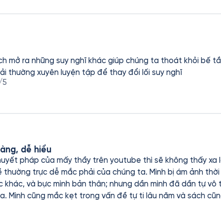
ng cần thiết phải trở nên chỉn chu, trang trọng. Hãy cứ sống 
h mở ra những suy nghĩ khác giúp chúng ta thoát khỏi bế tắ
ải thường xuyên luyện tập để thay đổi lối suy nghĩ
/5
àng, dễ hiểu
huyết pháp của mấy thầy trên youtube thì sẽ không thấy xa l
 thường trực dễ mắc phải của chúng ta. Mình bị ám ảnh thời 
c thay đổi kiểu suy nghĩ
. Mình cũng mắc kẹt trong vấn đề tự ti lâu năm và sách cũng
g cũng bị mất chứng mất ngủ vì căng thẳng, sách đã chỉ mìn
ũng sao. Sách như một bản chi tiết phương pháp cách thay đ