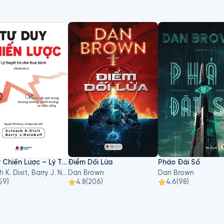
Tư Duy Chiến Lược – Lý Thuyết Trò Chơi Thực Hành
Điểm Dối Lừa
Pháo Đài Số
Avinash K. Dixit, Barry J. Nalebuff
Dan Brown
Dan Brown
59
)
4.8
(
206
)
4.6
(
98
)