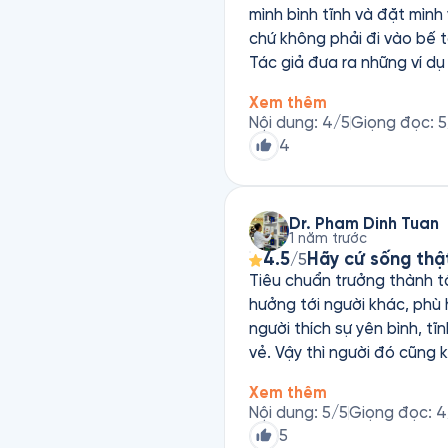
mình bình tĩnh và đặt mình
chứ không phải đi vào bế t
Tác giả đưa ra những ví d
Đây là quyển sách mình ngh
Xem thêm
theo một góc khác và góc này giú
Nội dung
:
4
/5
Giọng đọc
:
5
4
Dr. Pham Dinh Tuan
1 năm trước
4.5
Hãy cứ sống thậ
/5
Tiêu chuẩn trưởng thành tâ
hưởng tới người khác, phù 
người thích sự yên bình, tĩ
vẻ. Vậy thì người đó cũng k
thường và tự nhiên là được
Xem thêm
thế hiện suy nghĩ một các
Nội dung
:
5
/5
Giọng đọc
:
4
có tính hài hước, thú vị th
5