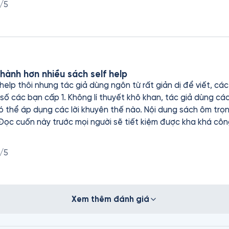
/5
ấy rất ngưỡng mộ bạn, cảm thấy vì sự khéo léo mà bạn được 
mệt mỏi, đôi lúc bạn phải làm hài lòng nhu cầu người khác th
. Mình rất phân vân nên sống như nào mới là đúng đắn. Mình
ý, thì sách đã cho mình câu trả lời mà mình cần, thẳng phầ
i, nếu tự mình trải nghiệm sẽ rất vất vả, và khó tìm ra, nhưn
hành hơn nhiều sách self help
.
 help thôi nhưng tác giả dùng ngôn từ rất giản dị để viết, c
số các bạn cấp 1. Không lí thuyết khô khan, tác giả dùng các 
 lời khuyên thế nào. Nội dung sách ôm trọn được gần như hết các
 Đọc cuốn này trước mọi người sẽ tiết kiệm được kha khá cô
/5
Xem thêm đánh giá