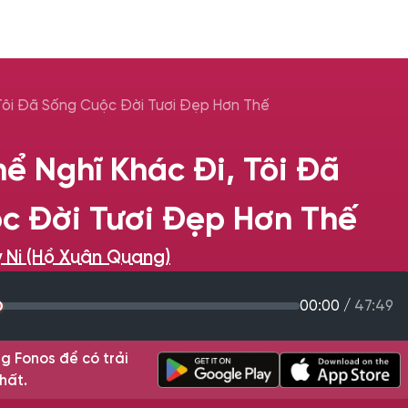
 Tôi Đã Sống Cuộc Đời Tươi Đẹp Hơn Thế
ể Nghĩ Khác Đi, Tôi Đã
c Đời Tươi Đẹp Hơn Thế
 Ni (Hồ Xuân Quang)
00:00
/
47:49
g Fonos để có trải
hất.