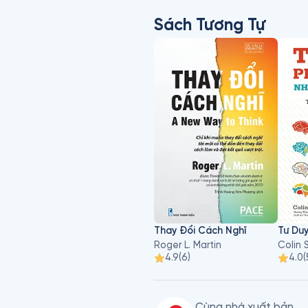
Sách Tương Tự
Thay Đổi Cách Nghĩ
Roger L. Martin
Colin 
4.9
(
6
)
4.0
(
Cùng nhà xuất bản