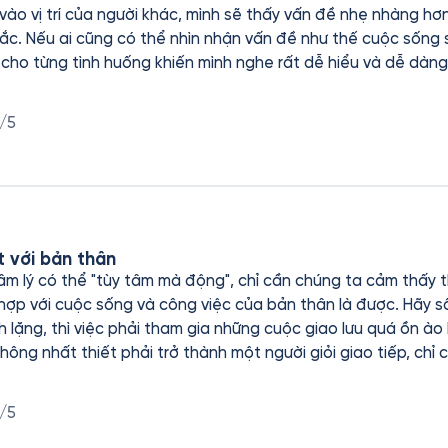
 vào vị trí của người khác, mình sẽ thấy vấn đề nhẹ nhàng hơ
ắc. Nếu ai cũng có thể nhìn nhận vấn đề như thế cuộc sống s
ụ cho từng tình huống khiến mình nghe rất dễ hiểu và dễ dàn
ĩ các bạn nên nghe 1 lần, nếu mình là người cổ hữu , cứng nh
p cuộc sống , các mối quan hệ của bạn sẽ tốt hơn. Giọng đọc mình cũng rất
/5
thích, nhẹ nhàng , truyền cảm Cảm ơn tác giả, Fonos và ekip đã cho mình nghe quy
t với bản thân
m lý có thể "tùy tâm mà động", chỉ cần chúng ta cảm thấy th
hợp với cuộc sống và công việc của bản thân là được. Hãy sốn
nh lặng, thì việc phải tham gia những cuộc giao lưu quá ồn ào
hông nhất thiết phải trở thành một người giỏi giao tiếp, chỉ 
. Có người thích sự thẳng thắn, thì không nhất thiết phải trở
h chân thực, nhớ cân nhắc đến cảm nhận của người khác là 
/5
ì không nhất thiết phải dốc hết sức mình để pha trò cho người