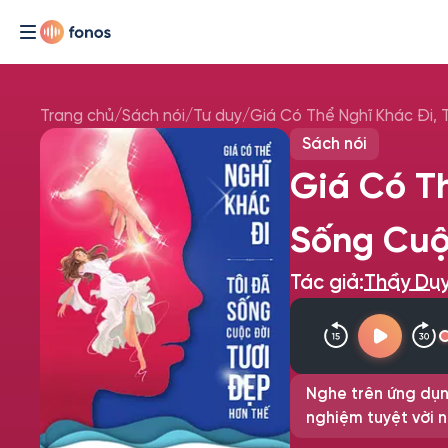
Trang chủ
/
Sách nói
/
Tư duy
/
Giá Có Thể Nghĩ Khác Đi,
Sách nói
Giá Có Th
Sống Cuộ
Tác giả:
Thầy Duy
Nghe trên ứng dụn
nghiệm tuyệt vời n