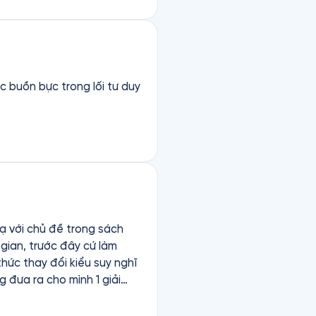
thật với bản thân, sống như
c buồn bực trong lối tư duy
ạ với chủ đề trong sách
gian, trước đây cứ làm
 đưa ra cho mình 1 giải
h hãy cứ thả lỏng thoải
ổi, của nhưng bài giảng