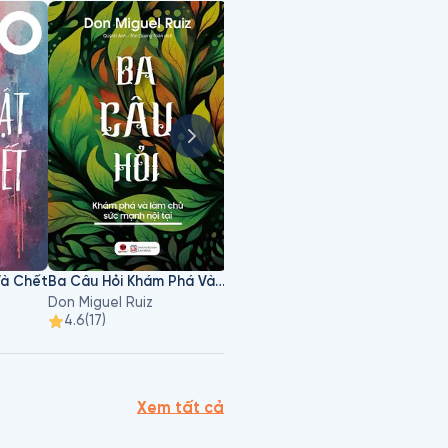
Và Chết
Ba Câu Hỏi Khám Phá Và Làm Chủ Sức Mạnh Nội Tại
Bản Ngã
Don Miguel Ruiz
Osho
Tâm B
4.6
(
17
)
4.8
(
109
)
4.6
Xem tất cả