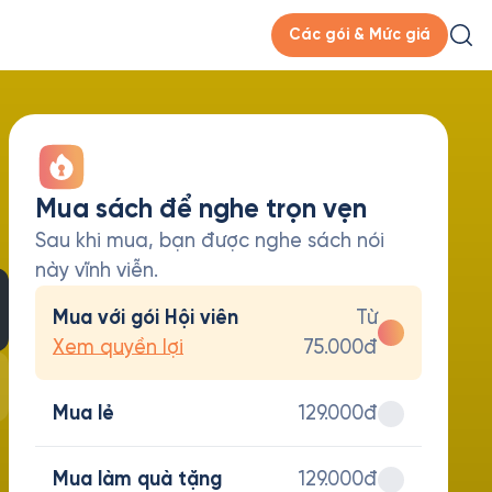
Các gói & Mức giá
Mua sách để nghe trọn vẹn
Sau khi mua, bạn được nghe sách nói
này vĩnh viễn.
Mua với gói Hội viên
Từ
Xem quyền lợi
75.000đ
Mua lẻ
129.000đ
Mua làm quà tặng
129.000đ