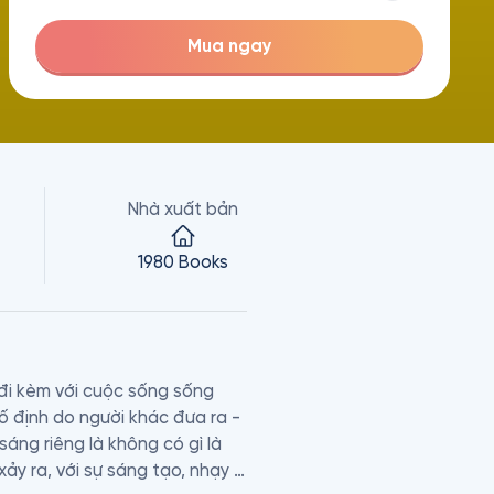
Mua ngay
Nhà xuất bản
1980 Books
đi kèm với cuộc sống sống 
 định do người khác đưa ra - 
áng riêng là không có gì là 
y ra, với sự sáng tạo, nhạy 