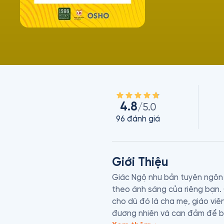
4.8
/5.0
96
đánh giá
Giới Thiệu
Giác Ngộ như bản tuyên ngôn 
theo ánh sáng của riêng bạn. 
cho dù đó là cha mẹ, giáo viên
đương nhiên và can đảm để bướ