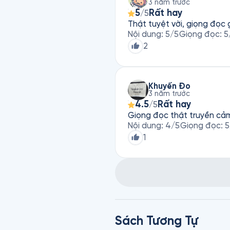
3 năm trước
5
Rất hay
/5
Thật tuyệt vời, giọng đọc
Nội dung
:
5
/5
Giọng đọc
:
5
2
Khuyến Đo
3 năm trước
4.5
Rất hay
/5
Giọng đọc thật truyền cả
Nội dung
:
4
/5
Giọng đọc
:
5
1
Sách Tương Tự