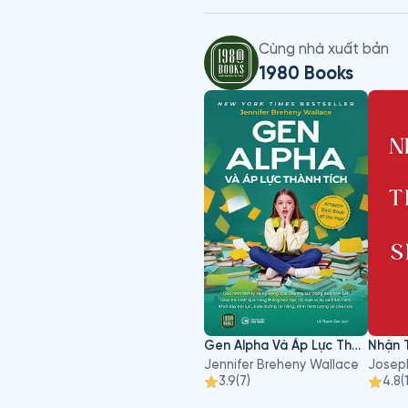
Cùng nhà xuất bản
1980 Books
Gen Alpha Và Áp Lực Thành Tích
Jennifer Breheny Wallace
Joseph
3.9
(
7
)
4.8
(