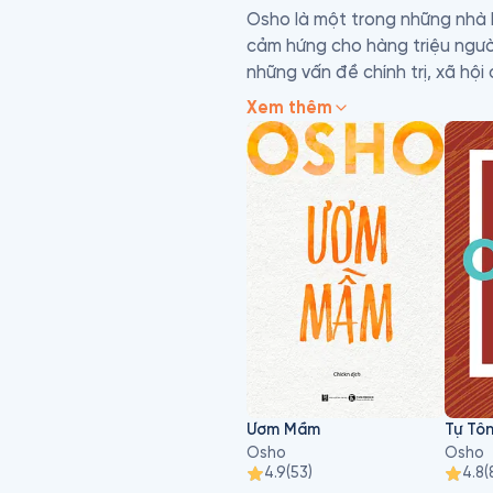
Osho là một trong những nhà h
cảm hứng cho hàng triệu người
những vấn đề chính trị, xã hội 
cùng nghệ thuật kể chuyện bậc
Xem thêm
một cách rõ ràng và thông su
Ươm Mầm
Tự Tô
Osho
Osho
4.9
(
53
)
4.8
(