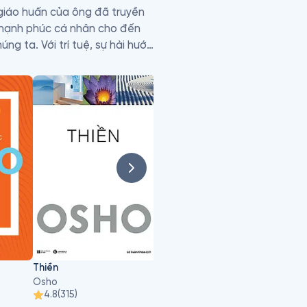
giáo huấn của ông đã truyền 
 hạnh phúc cá nhân cho đến 
g ta. Với trí tuệ, sự hài hước 
ái niệm triết học phức tạp 
Thiền
Tantra
Đạo t
Osho
Osho
Osho
4.8
(
315
)
4.8
(
102
)
4.9
(