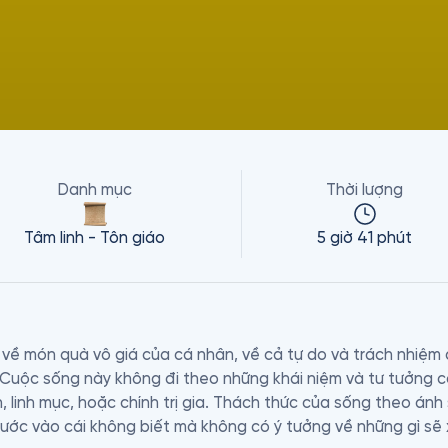
Danh mục
Thời lượng
Tâm linh - Tôn giáo
5 giờ 41 phút
về món quà vô giá của cá nhân, về cả tự do và trách nhiệm 
Cuộc sống này không đi theo những khái niệm và tư tưởng cố
, linh mục, hoặc chính trị gia. Thách thức của sống theo ánh s
c vào cái không biết mà không có ý tưởng về những gì sẽ xả