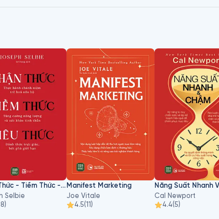
Nhận Thức - Tiềm Thức - Siêu Thức
Manifest Marketing
 Selbie
Joe Vitale
Cal Newport
18
)
4.5
(
11
)
4.4
(
5
)