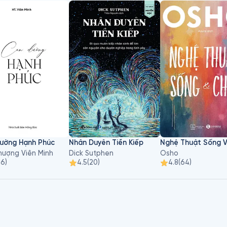
ường Hạnh Phúc
Nhân Duyên Tiền Kiếp
Nghệ Thuật Sống 
hượng Viên Minh
Dick Sutphen
Osho
16
)
4.5
(
20
)
4.8
(
64
)