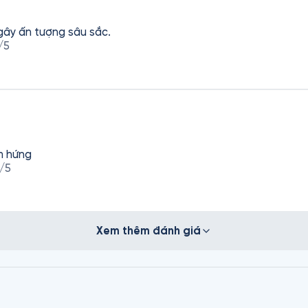
 gây ấn tượng sâu sắc.
/5
m hứng
/5
Xem thêm đánh giá