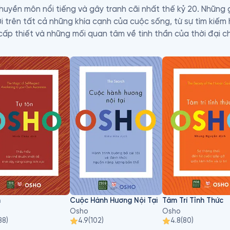
uyền môn nổi tiếng và gây tranh cãi nhất thế kỷ 20. Những 
 trên tất cả những khía cạnh của cuộc sống, từ sự tìm kiếm
cấp thiết và những mối quan tâm về tinh thần của thời đại chún
 thầy của mình, ông đã dẫn dắt thính giả thấu hiểu những kh
ốt.
n
Cuộc Hành Hương Nội Tại
Tâm Trí Tỉnh Thức
Osho
Osho
88
)
4.9
(
102
)
4.8
(
80
)