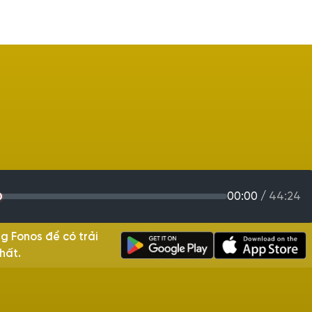
00:00
/
44:24
g Fonos để có trải
hất.