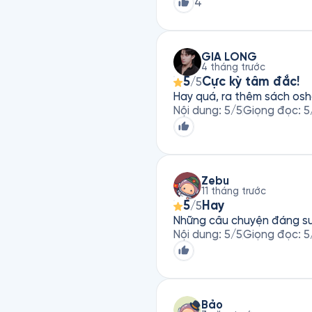
4
GIA LONG
4 tháng trước
5
Cực kỳ tâm đắc!
/5
Hay quá, ra thêm sách os
Nội dung
:
5
/5
Giọng đọc
:
5
Zebu
11 tháng trước
5
Hay
/5
Những câu chuyện đáng s
Nội dung
:
5
/5
Giọng đọc
:
5
Bảo