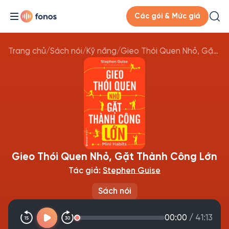
Các gói & Mức giá
Trang chủ
/
Sách nói
/
Kỹ năng
/
Gieo Thói Quen Nhỏ, Gặt Thành Công Lớn
Gieo Thói Quen Nhỏ, Gặt Thành Công Lớn
Tác giả:
Stephen Guise
Sách nói
00:00
/
41:13