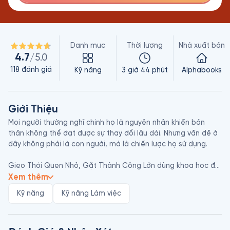
Danh mục
Thời lượng
Nhà xuất bản
4.7
/5.0
118
đánh giá
Kỹ năng
3 giờ 44 phút
Alphabooks
Giới Thiệu
Mọi người thường nghĩ chính họ là nguyên nhân khiến bản 
thân không thể đạt được sự thay đổi lâu dài. Nhưng vấn đề ở 
đây không phải là con người, mà là chiến lược họ sử dụng. 

Gieo Thói Quen Nhỏ, Gặt Thành Công Lớn dùng khoa học để 
trình bày sự mâu thuẫn trong hầu hết các chiến lược phát 
Xem thêm
triển bản thân và lý giải nguyên nhân tại sao các thói quen 
Kỹ năng
Kỹ năng Làm việc
nhỏ lại tạo nên thay đổi lớn. Thói quen nhỏ tức là hành vi tích 
cực rất nhỏ mà bạn bắt bản thân phải làm mỗi ngày. Nó “quá 
nhỏ để thất bại” nhưng lại mạnh mẽ không thể lường trước và 