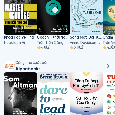
Khoa Học Về Thành Công
Coach - Khởi Nghiệp Độc Lập Bằng Kỹ Năng Khai Vấn
Sống Một Đời Tựa Biển Khơi
Chạm 
Napoleon Hill
Trần Tiến Công
Annie Davidson, Richard Harrington
Trần V
4.8
(
2
)
5.0
(
2
)
4.8
(
8
Cùng nhà xuất bản
Alphabooks