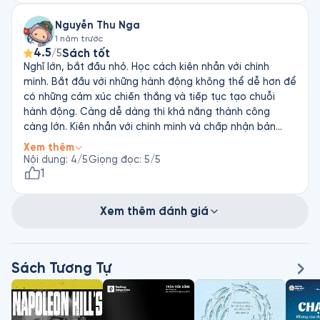
Nguyễn Thu Nga
1 năm trước
4.5
Sách tốt
/5
Nghĩ lớn, bắt đầu nhỏ. Học cách kiên nhẫn với chính
mình. Bắt đầu với những hành động không thể dễ hơn để
có những cảm xúc chiến thắng và tiếp tục tạo chuỗi
hành động. Càng dễ dàng thì khả năng thành công
càng lớn. Kiên nhẫn với chính mình và chấp nhận bản
thân cần nhiều thời gian. Bình tĩnh mà làm
Xem thêm
Nội dung
:
4
/5
Giọng đọc
:
5
/5
1
Xem thêm đánh giá
Sách Tương Tự