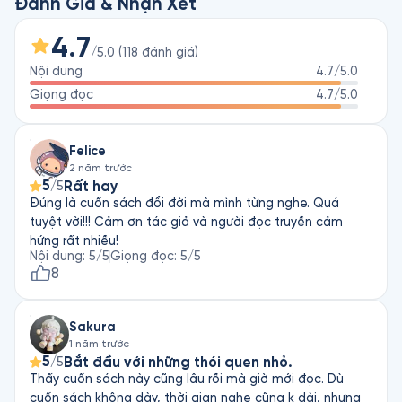
là một chiến lược góp phần hình thành nên những thói quen 
Đánh Giá & Nhận Xét
ưu việt.

4.7
/5.0
(
118
đánh giá
)
Cuốn sách gồm có bảy phần chính. Ba phần đầu của cuốn 
Nội dung
4.7
/5.0
sách bàn về việc xây dựng thói quen, bộ não, ý chí, động lực 
và chỉ ra cách chúng liên hệ với nhau. Hai phần tiếp theo bàn 
Giọng đọc
4.7
/5.0
về các kết luận mang tính lô-gic và cách khai thác một cách 
khoa học nhất những thông tin cung cấp. Ba phần cuối hướng 
Felice
dẫn bạn áp dụng những cách thức đó trong cuộc sống.
2 năm trước
5
Rất hay
/5
Đúng là cuốn sách đổi đời mà mình từng nghe. Quá
tuyệt vời!!! Cảm ơn tác giả và người đọc truyền cảm
hứng rất nhiều!
Nội dung
:
5
/5
Giọng đọc
:
5
/5
8
Sakura
1 năm trước
5
Bắt đầu với những thói quen nhỏ.
/5
Thấy cuốn sách này cũng lâu rồi mà giờ mới đọc. Dù
cuốn sách không dày, thời gian nghe cũng k dài, nhưng