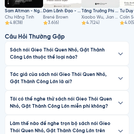
Sam Altman - Người Kiến Tạo Cuộc Chơi AI Toàn Cầu
Dám Lãnh Đạo - Dare To Lead
Tăng Trưởng Phi Tuyến Tính - Sự Trỗi Dậy Của Geely
Chu Hằng Tinh
Brené Brown
Xiaobo Wu, Jian Du, Sihan Li
Colin 
4.8
(
38
)
3.6
(
6
)
4.7
(
24
)
4.0
(
Câu Hỏi Thường Gặp
Sách nói Gieo Thói Quen Nhỏ, Gặt Thành
Công Lớn thuộc thể loại nào?
Tác giả của sách nói Gieo Thói Quen Nhỏ,
Gặt Thành Công Lớn là ai?
Tôi có thể nghe thử sách nói Gieo Thói Quen
Nhỏ, Gặt Thành Công Lớn miễn phí không?
Làm thế nào để nghe trọn bộ sách nói Gieo
Thói Quen Nhỏ, Gặt Thành Công Lớn trên