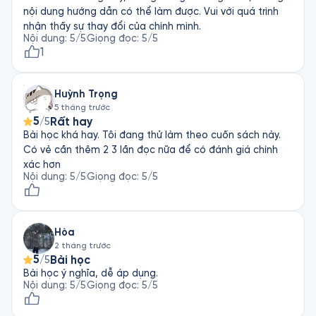
nội dung hướng dẫn có thể làm được. Vui với quá trình
nhận thấy sự thay đổi của chính mình.
Nội dung
:
5
/5
Giọng đọc
:
5
/5
1
Huỳnh Trọng
5 tháng trước
5
Rất hay
/5
Bài học khá hay. Tôi đang thử làm theo cuốn sách này.
Có vẻ cần thêm 2 3 lần đọc nữa để có đánh giá chính
xác hơn
Nội dung
:
5
/5
Giọng đọc
:
5
/5
Hòa
2 tháng trước
5
Bài học
/5
Bài học ý nghĩa, dễ áp dụng.
Nội dung
:
5
/5
Giọng đọc
:
5
/5