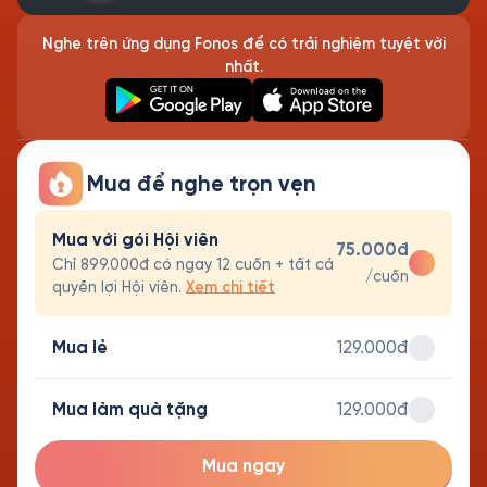
Nghe trên ứng dụng Fonos để có trải nghiệm tuyệt vời
nhất.
Mua để nghe trọn vẹn
Mua với gói Hội viên
75.000đ
Chỉ 899.000đ có ngay 12 cuốn + tất cả
/cuốn
quyền lợi Hội viên.
Xem chi tiết
Mua lẻ
129.000đ
Mua làm quà tặng
129.000đ
Mua ngay