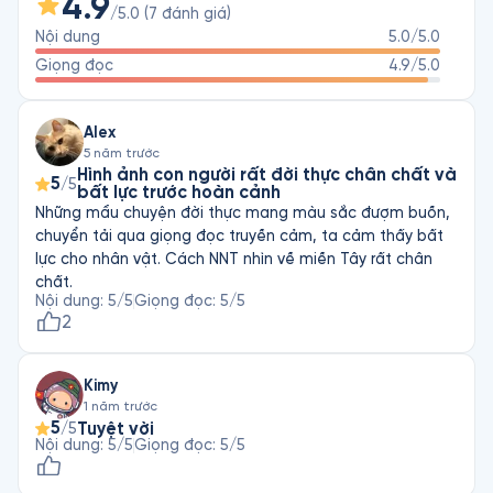
4.9
/5.0
(
7
đánh giá
)
Nội dung
5.0
/5.0
Giọng đọc
4.9
/5.0
Alex
5 năm trước
Hình ảnh con người rất đời thực chân chất và
5
/5
bất lực trước hoàn cảnh
Những mẩu chuyện đời thực mang màu sắc đượm buồn,
chuyển tải qua giọng đọc truyền cảm, ta cảm thấy bất
lực cho nhân vật. Cách NNT nhìn về miền Tây rất chân
chất.
Nội dung
:
5
/5
Giọng đọc
:
5
/5
2
Kimy
1 năm trước
5
Tuyệt vời
/5
Nội dung
:
5
/5
Giọng đọc
:
5
/5