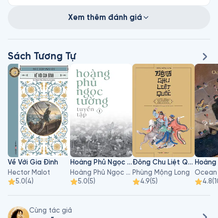
Xem thêm đánh giá
Sách Tương Tự
Về Với Gia Đình
Hoàng Phủ Ngọc Tường - Tập 1
Đông Chu Liệt Quốc - Tập 3
Hector Malot
Hoàng Phủ Ngọc Tường
Phùng Mộng Long
Ocean
5.0
(
4
)
5.0
(
5
)
4.9
(
5
)
4.8
(
1
Cùng tác giả