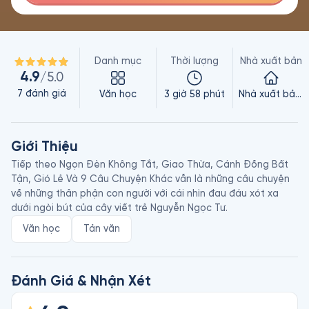
Danh mục
Thời lượng
Nhà xuất bản
4.9
/5.0
7
đánh giá
Văn học
3 giờ 58 phút
Nhà xuất bản Trẻ
Giới Thiệu
Tiếp theo Ngọn Đèn Không Tắt, Giao Thừa, Cánh Đồng Bất 
Tận, Gió Lẻ Và 9 Câu Chuyện Khác vẫn là những câu chuyện 
về những thân phận con người với cái nhìn đau đáu xót xa 
dưới ngòi bút của cây viết trẻ Nguyễn Ngọc Tư.
Văn học
Tản văn
Đánh Giá & Nhận Xét