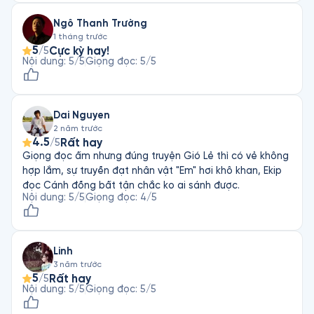
Ngô Thanh Trường
1 tháng trước
5
Cực kỳ hay!
/5
Nội dung
:
5
/5
Giọng đọc
:
5
/5
Dai Nguyen
2 năm trước
4.5
Rất hay
/5
Giọng đọc ấm nhưng đúng truyện Gió Lẻ thì có vẻ không
hợp lắm, sự truyền đạt nhân vật "Em" hơi khô khan, Ekip
đọc Cánh đồng bất tận chắc ko ai sánh được.
Nội dung
:
5
/5
Giọng đọc
:
4
/5
Linh
3 năm trước
5
Rất hay
/5
Nội dung
:
5
/5
Giọng đọc
:
5
/5