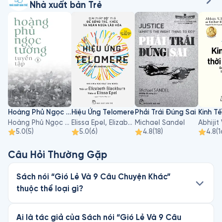
Nhà xuất bản Trẻ
Các tác phẩm của Nguyễn Ngọc Tư được tái bản nhiều lần và 
được dịch ra tiếng Hàn, tiếng Anh, tiếng Thụy Điển, tiếng Đức.
Hoàng Phủ Ngọc Tường - Tập 1
Hiệu Ứng Telomere
Phải Trái Đúng Sai
Hoàng Phủ Ngọc Tường
Elissa Epel, Elizabeth Blackburn
Michael Sandel
5.0
(
5
)
5.0
(
6
)
4.8
(
18
)
4.8
(
1
Câu Hỏi Thường Gặp
Sách nói “Gió Lẻ Và 9 Câu Chuyện Khác”
thuộc thể loại gì?
Ai là tác giả của Sách nói “Gió Lẻ Và 9 Câu