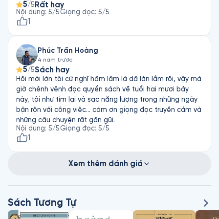
5
Rất hay
/5
Nội dung
:
5
/5
Giọng đọc
:
5
/5
1
Phúc Trần Hoàng
4 năm trước
5
Sách hay
/5
Hồi mới lớn tôi cứ nghĩ hăm lăm là đã lớn lắm rồi, vậy mà
giờ chênh vênh đọc quyển sách về tuổi hai mươi bảy
này, tôi như tìm lại và sạc năng lượng trong những ngày
bận rộn với công việc… cám ơn giọng đọc truyền cảm và
những câu chuyện rất gần gũi.
Nội dung
:
5
/5
Giọng đọc
:
5
/5
1
Xem thêm đánh giá
Sách Tương Tự