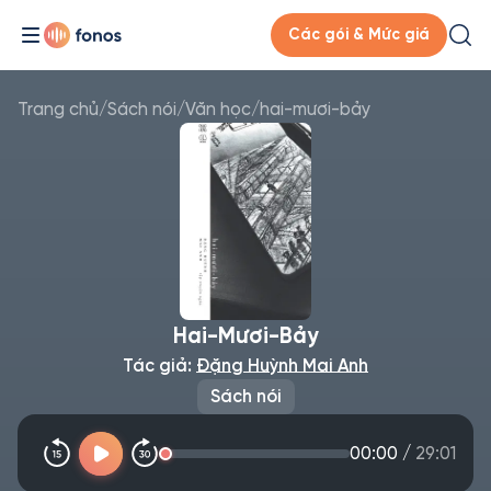
Các gói & Mức giá
Trang chủ
/
Sách nói
/
Văn học
/
hai-mươi-bảy
Hai-Mươi-Bảy
Tác giả:
Đặng Huỳnh Mai Anh
Sách nói
00:00
/
29:01