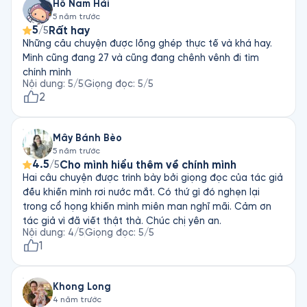
Hồ Nam Hải
buồn chẳng vui... để rồi quay về nhà là bốn bức tường cô
nhau. Giống như khi ta soi gương, mỗi người mỗi khác. Ở góc 
5 năm trước
độc. Thật mừng vì đã kịp dừng lại để bắt đầu trong môi
độ tác giả, Đặng Huỳnh Mai Anh mong cuốn sách này khiến 
5
Rất hay
/5
trường mới. Cảm ơn Hai mươi bảy
mỗi người đọc vào lại thấy một lớp ý nghĩa khác nhau trong 
Những câu chuyện được lồng ghép thực tế và khá hay.
cả cuốn sách và từng truyện, mỗi người thấy những màu sắc 
Mình cũng đang 27 và cũng đang chênh vênh đi tìm
và cảm giác khác nhau.

chính mình
Nội dung
:
5
/5
Giọng đọc
:
5
/5
 Mong mỗi bạn đọc sẽ nghe nó nhiều hơn một lần. Bởi nghe 
2
xong, chưa chắc đã là xong.
Mây Bánh Bèo
5 năm trước
4.5
Cho mình hiểu thêm về chính mình
/5
Hai câu chuyện được trình bày bởi giọng đọc của tác giả
đều khiến mình rơi nước mắt. Có thứ gì đó nghẹn lại
trong cổ họng khiến mình miên man nghĩ mãi. Cảm ơn
tác giả vì đã viết thật thà. Chúc chị yên an.
Nội dung
:
4
/5
Giọng đọc
:
5
/5
1
Khong Long
4 năm trước