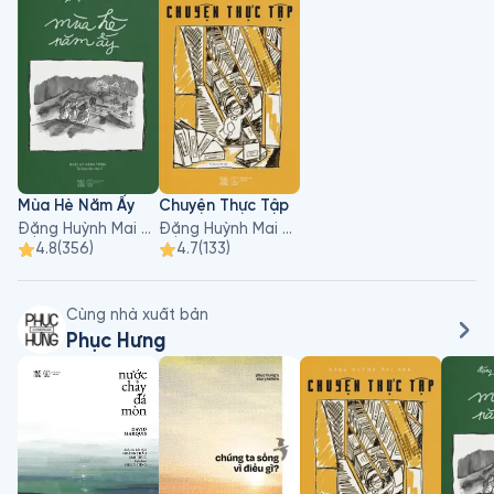
Chưa đầy 25 tuổi, cô gái nhỏ nhắn đã “bỏ túi” không ít những 
giải thưởng như Nhà lãnh đạo toàn cầu trong chuyến Du khảo 
sinh thái tại Đức của Đại sứ Môi trường Bayer (BYEE).

Cô là đại diện Việt Nam tham gia Hội nghị Thượng đỉnh Thanh 
niên Thế Giới - Global Youth Summit - tại Anh.

Mai Anh lọt vào top 8 Đại sứ môi trường Bayer 2012; giành học 
bổng Eiffel tại Đại học Kinh tế Toulouse (Pháp) và một số giải 
Mùa Hè Năm Ấy
Chuyện Thực Tập
thưởng liên quan văn học khác.
Đặng Huỳnh Mai Anh
Đặng Huỳnh Mai Anh
4.8
(
356
)
4.7
(
133
)
Cùng nhà xuất bản
Phục Hưng