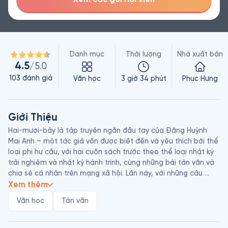
Danh mục
Thời lượng
Nhà xuất bản
4.5
/5.0
103
đánh giá
Văn học
3 giờ 34 phút
Phục Hưng
Giới Thiệu
Hai-mươi-bảy là tập truyện ngắn đầu tay của Đặng Huỳnh 
Mai Anh – một tác giả vốn được biết đến và yêu thích bởi thể 
loại phi hư cấu, với hai cuốn sách trước theo thể loại nhật ký 
trải nghiệm và nhật ký hành trình, cùng những bài tản văn và 
chia sẻ cá nhân trên mạng xã hội. Lần này, với những câu 
chuyện hoàn toàn hư cấu, đây thật sự là một thể nghiệm 
Xem thêm
mới, nơi Mai Anh muốn những thính giả đã từng yêu mến mình 
Văn học
Tản văn
hãy… quên mình đi, quên đi phiên bản người kể chuyện chân 
thật dung dị mà cô đã xây dựng, để làm quen và chào đón 
một phiên bản mới – Một người trẻ muốn trở thành Nhà văn – 