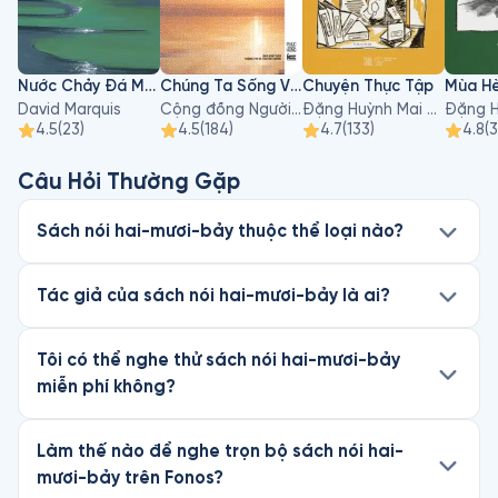
Nước Chảy Đá Mòn
Chúng Ta Sống Vì Điều Gì?
Chuyện Thực Tập
Mùa H
David Marquis
Cộng đồng Người kể chuyện của Phục Hưng
Đặng Huỳnh Mai Anh
4.5
(
23
)
4.5
(
184
)
4.7
(
133
)
4.8
(
Câu Hỏi Thường Gặp
Sách nói hai-mươi-bảy thuộc thể loại nào?
Tác giả của sách nói hai-mươi-bảy là ai?
Tôi có thể nghe thử sách nói hai-mươi-bảy
miễn phí không?
Làm thế nào để nghe trọn bộ sách nói hai-
mươi-bảy trên Fonos?