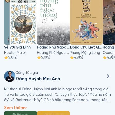
Về Với Gia Đình
Hoàng Phủ Ngọc Tường - Tập 1
Đông Chu Liệt Quốc - Tập 3
Hector Malot
Hoàng Phủ Ngọc Tường
Phùng Mộng Long
Ocean
5.0
(
2
)
5.0
(
5
)
4.9
(
5
)
4.8
(
1
Cùng tác giả
Đặng Huỳnh Mai Anh
Nữ thạc sĩ Đặng Huỳnh Mai Anh là blogger nổi tiếng trong giới 
trẻ và là tác giả 3 cuốn sách “Chuyện thực tập”, “Mùa hè năm 
ấy" và "hai-mươi-bảy". Cô sở hữu trang Facebook mang tên 
"Mai Anh D. Viết" với gần 30.000 người theo dõi. 

Xem thêm