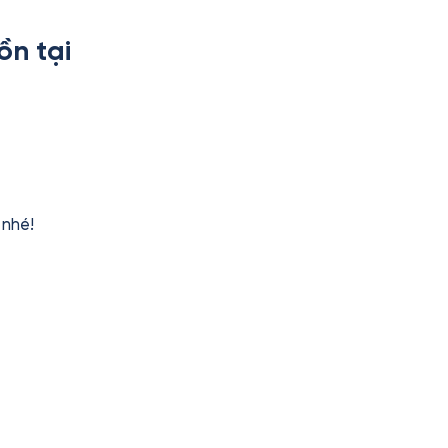
ồn tại
nhé!