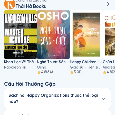
Cùng nhà xuất bản
Thái Hà Books
Khoa Học Về Thành Công
Nghệ Thuật Sống Và Chết
Happy Children - Hiểu Về Sự Phát Triển Của Trẻ Để Nuôi Dạy Con An Lạc Và Hạnh Phúc
Napoleon Hill
Osho
Giáo sư - Tiến sĩ Hà Vĩnh Thọ
Andrea
4.8
(
64
)
5.0
(
1
)
4.8
(
Câu Hỏi Thường Gặp
Sách nói Happy Organizations thuộc thể loại
nào?