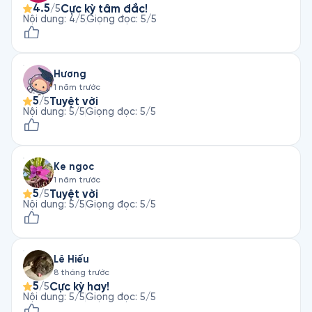
4.5
Cực kỳ tâm đắc!
/5
Nội dung
:
4
/5
Giọng đọc
:
5
/5
Hương
1 năm trước
5
Tuyệt vời
/5
Nội dung
:
5
/5
Giọng đọc
:
5
/5
Ke ngoc
1 năm trước
5
Tuyệt vời
/5
Nội dung
:
5
/5
Giọng đọc
:
5
/5
Lê Hiếu
8 tháng trước
5
Cực kỳ hay!
/5
Nội dung
:
5
/5
Giọng đọc
:
5
/5