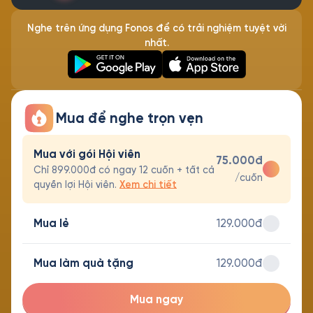
Nghe trên ứng dụng Fonos để có trải nghiệm tuyệt vời
nhất.
Mua để nghe trọn vẹn
Mua với gói Hội viên
75.000đ
Chỉ 899.000đ có ngay 12 cuốn + tất cả
/cuốn
quyền lợi Hội viên.
Xem chi tiết
Mua lẻ
129.000đ
Mua làm quà tặng
129.000đ
Mua ngay