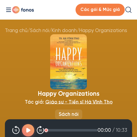
Các gói & Mức giá
Trang chủ
/
Sách nói
/
Kinh doanh
/
Happy Organizations
Happy Organizations
Tác giả:
Giáo sư - Tiến sĩ Hà Vĩnh Thọ
Sách nói
00:00
/
10:33