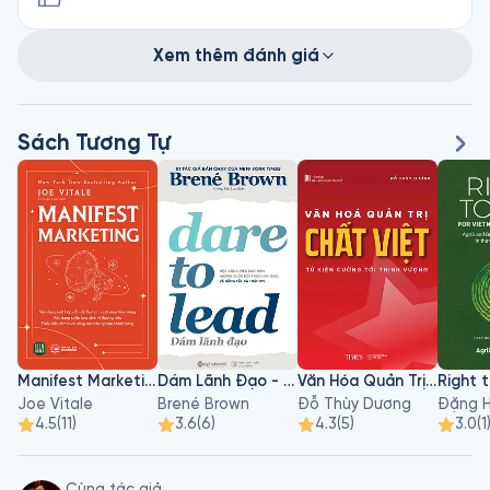
Xem thêm đánh giá
Sách Tương Tự
Manifest Marketing
Dám Lãnh Đạo - Dare To Lead
Văn Hóa Quản Trị Chất Việt
Joe Vitale
Brené Brown
Đỗ Thùy Dương
Đặng H
4.5
(
11
)
3.6
(
6
)
4.3
(
5
)
3.0
(
1
Cùng tác giả