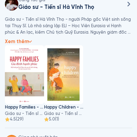
Giáo sư - Tiến sĩ Hà Vĩnh Thọ
Giáo sư - Tiến sĩ Hà Vĩnh Thọ - người Pháp gốc Việt sinh sống 
tại Thụy Sĩ. Là nhà sáng lập ELI – Học Viện Eurasia vì Hạnh 
phúc & An lạc, kiêm Chủ tịch Quỹ Eurasia. Nguyên giám đốc 
trung tâm Tổng Hạnh phúc Quốc gia tại Bhutan từ năm 2012 
Xem thêm
đến 2018. Ông là Giáo sư thỉnh giảng về Giáo dục Người 
trưởng thành và Nhân học tại nhiều trường đại học (UCL/Bỉ, 
Geneva – Thụy Sĩ, Schumacher College – Anh, Đại học Huế – 
Việt Nam.); là một diễn giả được biết rộng khắp về các chủ 
đề: Tổng Hạnh phúc Quốc gia, Hạnh phúc & An lạc, đằng sau 
GDP. Ngoài ra, ông đồng sáng lập nên Quỹ Eurasia – một tổ 
chức phi chính phủ vì nhân học – phát triển các chương trình 
giáo dục cho trẻ em và thanh niên khuyết tật, đồng thời thực 
hiện các dự án sinh thái tại Việt Nam trong 20 năm qua và 
biên soạn giáo trình Trường học Hạnh phúc (Happy Schools) 
Happy Families - Gia Đình Hạnh Phúc
Happy Children - Hiểu Về Sự Phát Triển Của Trẻ Để Nuôi Dạy Con An Lạc Và Hạnh Phúc
cho hệ thống giáo dục công lập tại Việt Nam.
Giáo sư - Tiến sĩ Hà Vĩnh Thọ
Giáo sư - Tiến sĩ Hà Vĩnh Thọ
4.5
(
29
)
5.0
(
1
)