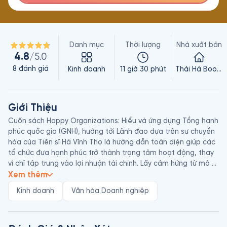
Danh mục
Thời lượng
Nhà xuất bản
4.8
/5.0
8
đánh giá
Kinh doanh
11 giờ 30 phút
Thái Hà Books
Giới Thiệu
Cuốn sách Happy Organizations: Hiểu và ứng dụng Tổng hạnh 
phúc quốc gia (GNH), hướng tới Lãnh đạo dựa trên sự chuyển 
hóa của Tiến sĩ Hà Vĩnh Thọ là hướng dẫn toàn diện giúp các 
tổ chức đưa hạnh phúc trở thành trọng tâm hoạt động, thay 
vì chỉ tập trung vào lợi nhuận tài chính. Lấy cảm hứng từ mô 
hình Tổng Hạnh phúc Quốc gia (GNH) của Bhutan, tác giả 
Xem thêm
chuyển đổi tư duy lãnh đạo và văn hóa doanh nghiệp qua 
Kinh doanh
Văn hóa Doanh nghiệp
nhiều góc nhìn khoa học, nhân văn và thực tiễn.

Tác giả phân tích sâu các nguyên tắc cốt lõi, như cân bằng 