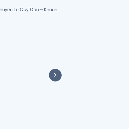
chuyên Lê Quý Đôn – Khánh 
a các tờ báo hướng đến đối 
 

ười phụ nữ vừa làm báo vừa 
 văn 

NXB Hội Nhà văn