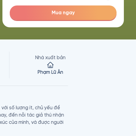
Mua ngay
Nhà xuất bản
Phạm Lữ Ân
i số lượng ít, chủ yếu để 
ay, đến nỗi tác giả thú nhận 
xúc của mình, và được người 