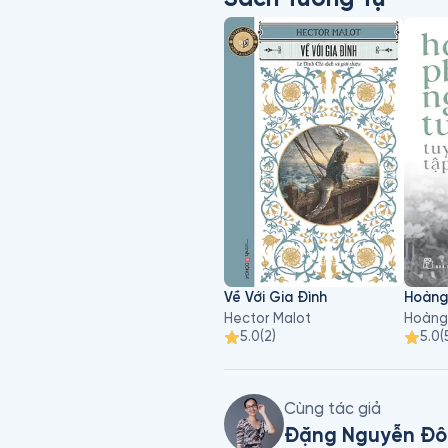
Về Với Gia Đình
Hector Malot
Hoàng
5.0
(
2
)
5.0
(
Cùng tác giả
Đặng Nguyễn Đô