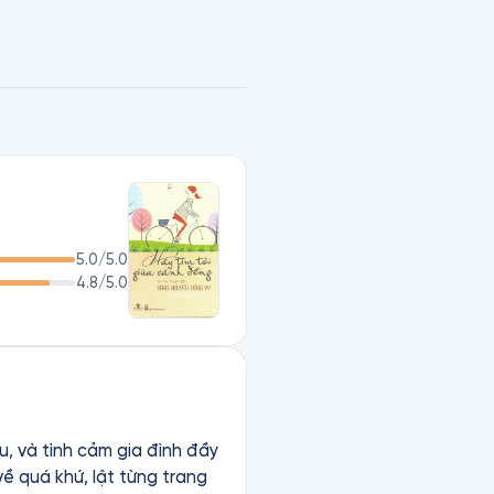
iến người đọc, nhất là những 
gắt của cỏ, mang một chút 
ỳ ai cũng có thể dễ dàng vẽ 
ê vụn vặt, chắt chiu từng kỷ 
nghe, rồi trải lòng về cảm 
 yêu thương đong đầy, không 
5.0
/5.0
4.8
/5.0
t lúc lâu để suy ngẫm, thấm 
u, và tình cảm gia đình đầy
về quá khứ, lật từng trang