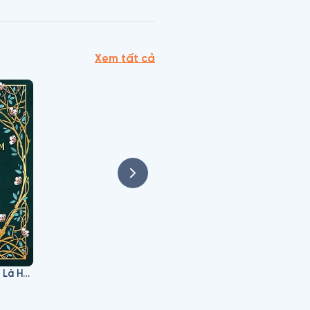
Xem tất cả
Nếu Biết Trăm Năm Là Hữu Hạn