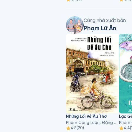
Cùng nhà xuất bản
Phạm Lữ Ân
Những Lối Về Ấu Thơ
Lạc G
Phạm Công Luận, Đặng Nguyễn Đông Vy
4.8
(
20
)
4.4
(