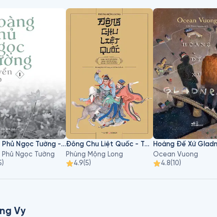
Hoàng Phủ Ngọc Tường - Tập 1
Đông Chu Liệt Quốc - Tập 3
Hoàng Đế Xứ Glad
 Phủ Ngọc Tường
Phùng Mộng Long
Ocean Vuong
5
)
4.9
(
5
)
4.8
(
10
)
ng Vy