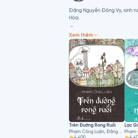
Đặng Nguyễn Đông Vy, sinh nă
Hòa. 

 Đặng Nguyễn Đông Vy là một c
Xem thêm
tượng tuổi mới lớn: Hoa Học Tr
 Đặng Nguyễn Đông Vy còn là th
 Với tâm hồn nhạy cảm, tinh t
viết văn đã mang đến cho độc 
 Tác phẩm chính 

 - Hãy tìm tôi giữa cánh đồng -
 - Làm ơn hãy để con yên (biên 
 - Những lối về ấu thơ (viết c
 - Nếu biết trăm năm là hữu h
Trên Đường Rong Ruổi
Lạc G
Phạm Công Luận, Đặng Nguyễn Đông Vy
4.4
(
9
)
4.4
(