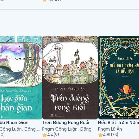
iữa Nhân Gian
Trên Đường Rong Ruổi
Phạm Công Luận, Đặng Nguyễn Đông Vy
Phạm Công Luận, Đặng Nguyễn Đông Vy
Phạm Lữ Ân
10
)
4.4
(
9
)
4.8
(
173
)