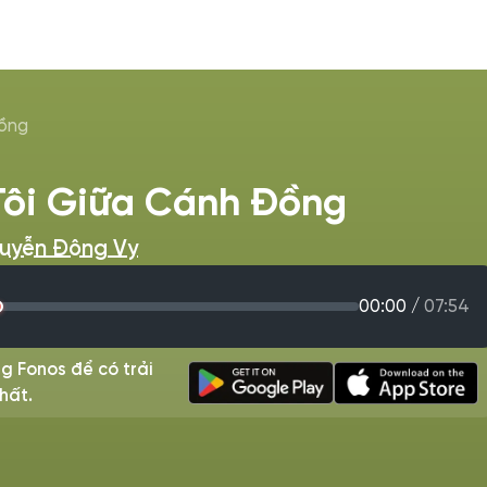
Đồng
Tôi Giữa Cánh Đồng
uyễn Đông Vy
00:00
/
07:54
g Fonos để có trải
hất.