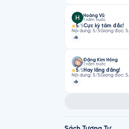
Hoàng Vũ
1 năm trước
5
Cực kỳ tâm đắc!
/5
Nội dung
:
5
/5
Giọng đọc
:
5
Đặng Kim Hồng
1 năm trước
5
Hay lãng đãng!
/5
Nội dung
:
5
/5
Giọng đọc
:
5
Sách Tương Tự