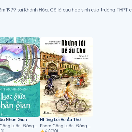
m 1979 tại Khánh Hòa. Cô là cựu học sinh của trường THPT 
ái tên không mấy xa lạ với độc giả, đặc biệt là độc giả củ
ò, Báo Sinh viên Việt Nam… 

ành viên của gia đình “Vì ngày mai phát triển” báo Tuổi Trẻ.
ế và thuần hậu đặc biệt của mình, Đăng Nguyễn Đông Vy - ng
giả những sáng tác vô cùng sâu lắng, thú vị và độc đáo. 

 NXB Trẻ 

dịch) - NXB Trẻ 

hung với Phạm Công Luận - bút danh Phạm Lữ Ân) - NXB Hội Nhà
ạn (viết chung với Phạm Công Luận - bút danh Phạm Lữ Ân) - 
iữa Nhân Gian
Những Lối Về Ấu Thơ
Phạm Công Luận, Đặng Nguyễn Đông Vy
Phạm Công Luận, Đặng Nguyễn Đông Vy
10
)
4.8
(
20
)