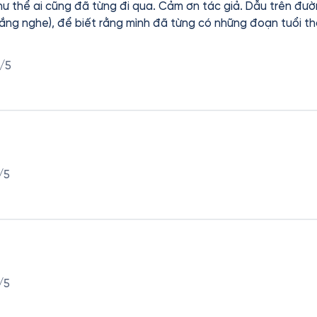
như thể ai cũng đã từng đi qua. Cảm ơn tác giả. Dẫu trên đườn
 (lắng nghe), để biết rằng mình đã từng có những đoạn tuổi
kí ức giản dị đến thế, bình yên muốn đem theo suốt cuộc đời. Giọng 
/5
/5
/5