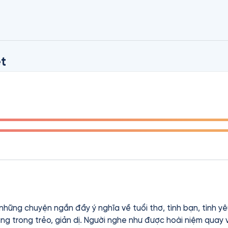
ọt sương trên cỏ, len lỏi mùi khói nồng trong từng con chữ kh
y nồng sống mũi. Trong giọt sương ấy phản chiếu màu xanh n
iọt nắng rót vào tán lá của trái cây chín mùa - làm cho bất k
ệt Nam trong tâm trí.

t
t ký của một cô gái bình thường, chứa những dại khờ ngô ngh
uyển sách, ta còn được chính chủ nhân của nó kể chuyện cho 
tại lúc này. Từng câu chuyện nhỏ, nhưng mang những triết lý
c sống chúng ta lại thường quên đi mất.

 này những câu văn đầy nỗi niềm, khiến bạn phải dừng lại mộ
những chuyện ngắn đầy ý nghĩa về tuổi thơ, tình bạn, tình yê
ùng trong trẻo, giản dị. Người nghe như được hoài niệm quay 