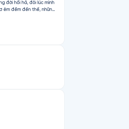
g đời hối hả, đôi lúc mình
 thơ êm đềm đến thế, những
đọc hay, nhẹ nhàng sâu lắng.