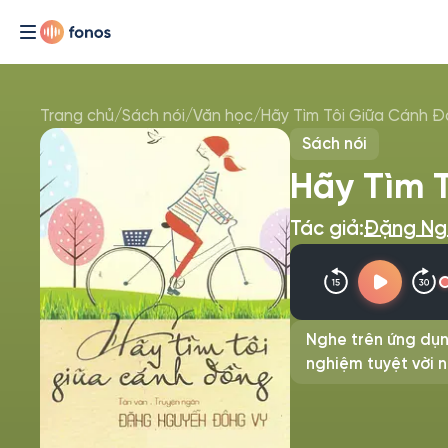
Trang chủ
/
Sách nói
/
Văn học
/
Hãy Tìm Tôi Giữa Cánh 
Sách nói
Hãy Tìm 
Tác giả:
Đặng Ng
Nghe trên ứng dụn
nghiệm tuyệt vời n