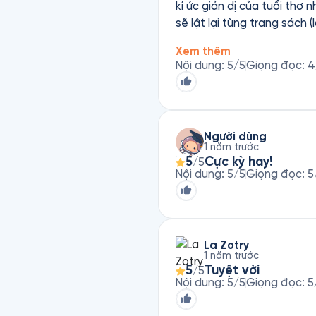
kí ức giản dị của tuổi thơ 
sẽ lật lại từng trang sách
Xem thêm
Nội dung
:
5
/5
Giọng đọc
:
4
Người dùng
1 năm trước
5
Cực kỳ hay!
/5
Nội dung
:
5
/5
Giọng đọc
:
5
La Zotry
1 năm trước
5
Tuyệt vời
/5
Nội dung
:
5
/5
Giọng đọc
:
5