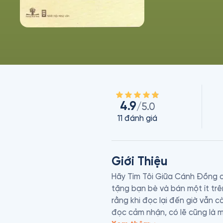
4.9
/5.0
11
đánh giá
Giới Thiệu
Hãy Tìm Tôi Giữa Cánh Đồng c
tặng bạn bè và bán một ít trên
rằng khi đọc lại đến giờ vẫn c
đọc cảm nhận, có lẽ cũng là m