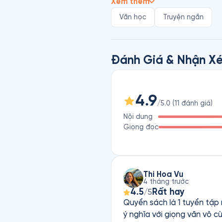
Xem thêm
Một sách nói trong trẻo như gi
Văn học
Truyện ngắn
đứa trẻ xa quê không khỏi ca
ngọt của của lúa non, cả vài g
nên một bức tranh thôn quê Vi
Đánh Giá & Nhận Xé
Từng trang sách như trang nhậ
niệm yêu thương. Và khi đọc q
xúc của ngày xa xưa lẫn ngay 
4.9
/5.0
(
11
đánh giá
)
cao xa nhưng trong bộn bề cuộ
Nội dung
Giọng đọc
Bạn sẽ bắt gặp trong sách nói
Thi Hoa Vu
4 tháng trước
4.5
Rất hay
/5
Quyển sách là 1 tuyển tập 
ý nghĩa với giọng văn vô c