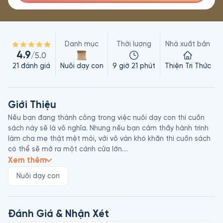
Danh mục
Thời lượng
Nhà xuất bản
4.9
/5.0
21
đánh giá
Nuôi dạy con
9 giờ 21 phút
Thiện Tri Thức
Giới Thiệu
Nếu bạn đang thành công trong việc nuôi dạy con thì cuốn 
sách này sẽ là vô nghĩa. Nhưng nếu bạn cảm thấy hành trình 
làm cha mẹ thật mệt mỏi, với vô vàn khó khăn thì cuốn sách 
có thể sẽ mở ra một cánh cửa lớn.

Xem thêm
Cánh cửa nuôi dạy con ư? Không, trước hết cuốn sách sẽ 
Nuôi dạy con
giúp bạn mở cánh cửa tâm hồn của chính mình. Cuốn sách 
giúp bạn nhận ra rằng kỳ thực những khó khăn trong đời sống 
làm cha mẹ không hẳn đến từ con cái mà chủ yếu đến từ vấn 
đề của chính bạn, những tổn thương, mô thức trong tâm bạn.

Đánh Giá & Nhận Xét