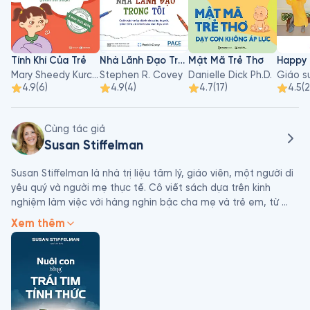
Tính Khí Của Trẻ
Nhà Lãnh Đạo Trong Tôi
Mật Mã Trẻ Thơ
Mary Sheedy Kurcinka
Stephen R. Covey
Danielle Dick Ph.D.
4.9
(
6
)
4.9
(
4
)
4.7
(
17
)
4.5
(
Cùng tác giả
Susan Stiffelman
Susan Stiffelman là nhà trị liệu tâm lý, giáo viên, một người dì 
yêu quý và người mẹ thực tế. Cô viết sách dựa trên kinh 
nghiệm làm việc với hàng nghìn bậc cha mẹ và trẻ em, từ 
những người nổi tiếng đến những bà mẹ bình thường.
Xem thêm