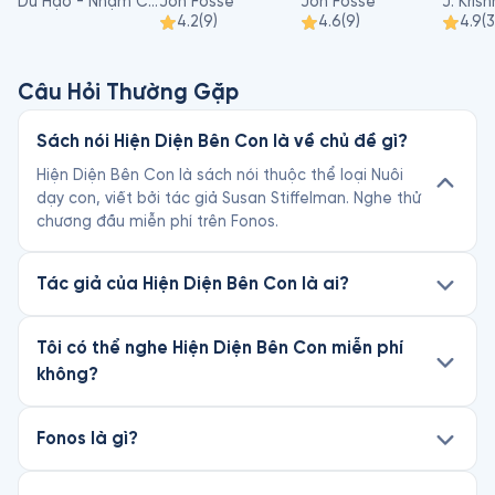
Dư Hạo - Nhậm Chi Đường, Trịnh Lê
Jon Fosse
Jon Fosse
J. Kris
4.2
(
9
)
4.6
(
9
)
4.9
(
3
Câu Hỏi Thường Gặp
Sách nói Hiện Diện Bên Con là về chủ đề gì?
Hiện Diện Bên Con là sách nói thuộc thể loại Nuôi
dạy con, viết bởi tác giả Susan Stiffelman. Nghe thử
chương đầu miễn phí trên Fonos.
Tác giả của Hiện Diện Bên Con là ai?
Tôi có thể nghe Hiện Diện Bên Con miễn phí
không?
Fonos là gì?