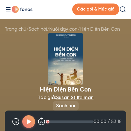
Các gói & Mức giá
Trang chủ
/
Sách nói
/
Nuôi dạy con
/
Hiện Diện Bên Con
Hiện Diện Bên Con
Tác giả:
Susan Stiffelman
Sách nói
00:00
/
53:18