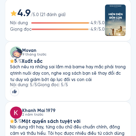
Chứa đầy những lời khuyên thiết thực, bài tập hữu ích và 
4.9
những câu chuyện hấp dẫn từ công việc trị liệu tâm lý của tác 
/5.0
(
21
đánh giá
)
giả, Hiện Diện Bên Con giúp chúng ta trở thành bậc cha mẹ 
Nội dung
4.9
/5.0
mà chúng ta mong muốn đồng thời nuôi dạy những đứa trẻ 
Giọng đọc
4.9
/5.0
tự tin và biết quan tâm. Susan Stiffelman sẽ giúp bạn hiểu 
rằng sự diệu kỳ của việc làm cha mẹ hoá ra không phải chỉ 
nằm ở việc nuôi lớn một con người, mà còn ở hành trình 
Movan
trưởng thành của người làm cha mẹ. 
9 tháng trước
5
Xuất sắc
/5
Sách nêu ra những sai lầm mà bame hay mắc phải trong
qtrinh nuôi dạy con, nghe xog sách bạn sẽ thay đổi đc
tư duy và giảm bớt áp lực đối vs con cái
Nội dung
:
5
/5
Giọng đọc
:
5
/5
Khanh Mai 1979
2 năm trước
5
Một quyển sách tuyệt vời
/5
Nội dung rất hay, từng câu chữ đều chuẩn chỉnh, đồng
cảm và thấu hiểu. Tôi học được nhiều điều từ cách dùng