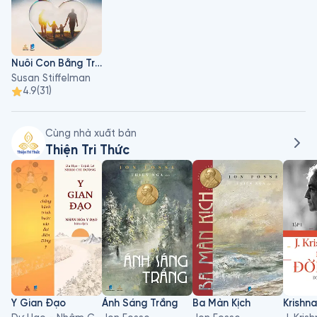
Nuôi Con Bằng Trái Tim Tỉnh Thức
Susan Stiffelman
4.9
(
31
)
Cùng nhà xuất bản
Thiện Tri Thức
Y Gian Đạo
Ánh Sáng Trắng
Ba Màn Kịch