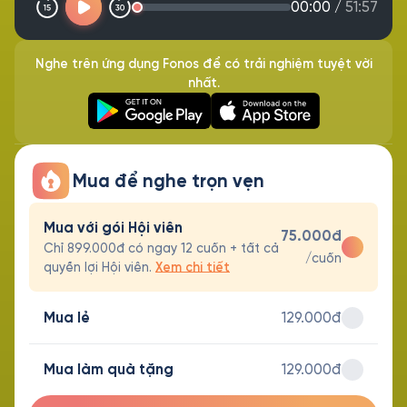
00:00
/
51:57
Nghe trên ứng dụng Fonos để có trải nghiệm tuyệt vời
nhất.
Mua để nghe trọn vẹn
Mua với gói Hội viên
75.000đ
Chỉ 899.000đ có ngay 12 cuốn + tất cả
/cuốn
quyền lợi Hội viên.
Xem chi tiết
Mua lẻ
129.000đ
Mua làm quà tặng
129.000đ