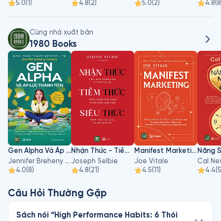
5.0
(
1
)
4.8
(
2
)
5.0
(
2
)
4.8
(
8
Cùng nhà xuất bản
1980 Books
Gen Alpha Và Áp Lực Thành Tích
Nhận Thức - Tiềm Thức - Siêu Thức
Manifest Marketing
Jennifer Breheny Wallace
Joseph Selbie
Joe Vitale
Cal Ne
4.0
(
8
)
4.8
(
21
)
4.5
(
11
)
4.4
(
Câu Hỏi Thường Gặp
Sách nói “High Performance Habits: 6 Thói