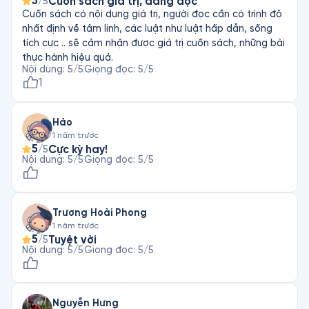
5
Cuốn sách giá trị, đáng đọc
/5
Cuốn sách có nội dung giá trị, người đọc cần có trình độ
nhất định về tâm linh, các luật như luật hấp dẫn, sống
tích cực .. sẽ cảm nhận được giá trị cuốn sách, những bài
thực hành hiệu quả.
Nội dung
:
5
/5
Giọng đọc
:
5
/5
1
Hảo
1 năm trước
5
Cực kỳ hay!
/5
Nội dung
:
5
/5
Giọng đọc
:
5
/5
Trương Hoài Phong
1 năm trước
5
Tuyệt vời
/5
Nội dung
:
5
/5
Giọng đọc
:
5
/5
Nguyễn Hưng