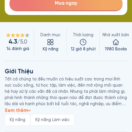
Mua ngay
Danh mục
Thời lượng
Nhà xuất bản
4.3
/5.0
14
đánh giá
Kỹ năng
12 giờ 8 phút
1980 Books
Giới Thiệu
Tất cả chúng ta đều muốn có hiệu suất cao trong mọi lĩnh 
vực cuộc sống, từ học tập, làm việc, đến mở rộng mối quan 
hệ hay xử lý các vấn đề cá nhân. Nhưng ta phải làm những gì, 
phải hình thành những thói quen nào để đạt được thành công 
lâu dài và hạnh phúc bất kể tuổi tác, nghề nghiệp, ưu điểm 
hay tính cách của ta? 

Xem thêm
Kỹ năng
Kỹ năng Làm việc
Sách nói High Performance Habits: 6 Thói Quen Làm Việc Hiệu 
Quả diễn giải chi tiết cách thức để thực hành những thói 