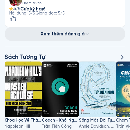
1 năm trước
5
Cực kỳ hay!
/5
Nội dung
:
5
/5
Giọng đọc
:
5
/5
Xem thêm đánh giá
Sách Tương Tự
Khoa Học Về Thành Công
Coach - Khởi Nghiệp Độc Lập Bằng Kỹ Năng Khai Vấn
Sống Một Đời Tựa Biển Khơi
Chạm 
Napoleon Hill
Trần Tiến Công
Annie Davidson, Richard Harrington
Trần V