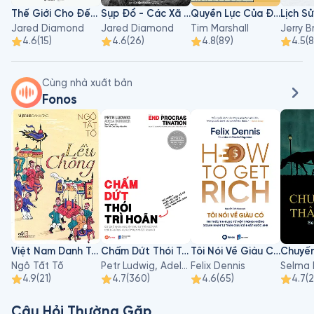
Thế Giới Cho Đến Ngày Hôm Qua
Sụp Đổ - Các Xã Hội Đã Thất Bại Hay Thành Công Như Thế Nào?
Quyền Lực Của Địa Lý
Jared Diamond
Jared Diamond
Tim Marshall
Jerry B
4.6
(
15
)
4.6
(
26
)
4.8
(
89
)
4.5
(
8
Cùng nhà xuất bản
Fonos
Việt Nam Danh Tác: Lều Chõng
Chấm Dứt Thói Trì Hoãn
Tôi Nói Về Giàu Có - Tri Thức Tinh Lọc Từ Một Trong Những Doanh Nhân Tự Thân Giàu Có Nhất Nước Anh
Ngô Tất Tố
Petr Ludwig, Adela Schicker
Felix Dennis
Selma 
4.9
(
21
)
4.7
(
360
)
4.6
(
65
)
4.7
(
Câu Hỏi Thường Gặp