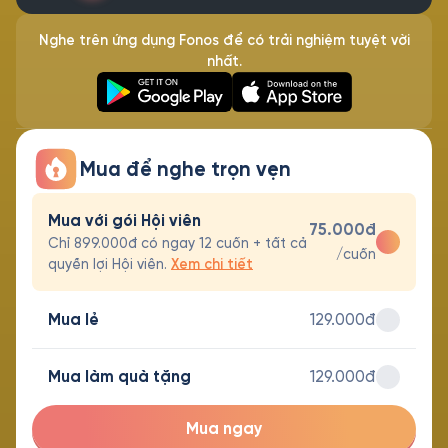
Nghe trên ứng dụng Fonos để có trải nghiệm tuyệt vời
nhất.
Mua để nghe trọn vẹn
Mua với gói Hội viên
75.000đ
Chỉ 899.000đ có ngay 12 cuốn + tất cả
/cuốn
quyền lợi Hội viên.
Xem chi tiết
Mua lẻ
129.000đ
Mua làm quà tặng
129.000đ
Mua ngay