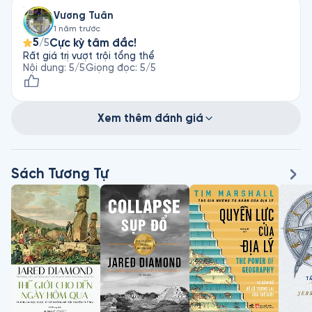
Vương Tuân
1 năm trước
5
Cực kỳ tâm đắc!
/5
Rất giá trị vượt trội tổng thể
Nội dung
:
5
/5
Giọng đọc
:
5
/5
Xem thêm đánh giá
Sách Tương Tự