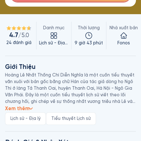
Danh mục
Thời lượng
Nhà xuất bản
4.7
/5.0
24
đánh giá
Lịch sử - Địa lý
9 giờ 43 phút
Fonos
Giới Thiệu
Hoàng Lê Nhất Thống Chí Diễn Nghĩa là một cuốn tiểu thuyết 
văn xuôi với bản gốc bằng chữ Hán của tác giả dòng họ Ngô 
Thì ở làng Tả Thanh Oai, huyện Thanh Oai, Hà Nội - Ngô Gia 
Văn Phái. Đây là một cuốn tiểu thuyết lịch sử viết theo lối 
chương hồi, ghi chép về sự thống nhất vương triều nhà Lê vào 
thời điểm Tây Sơn diệt Trịnh trả lại Bắc Hà cho Vua Lê đến khi 
Xem thêm
Nguyễn Ánh đánh bại Tây Sơn, thống nhất cả nước. Đây là 
Lịch sử - Địa lý
Tiểu thuyết Lịch sử
tác phẩm viết theo thể chí - một lối văn ghi chép sự vật, sự 
việc, do một số tác giả kế tục nhau viết, trong những thời 
điểm khác nhau. Được sáng tác trong khoảng thời gian dài từ 