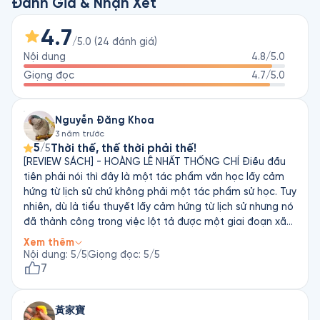
cuối Triều Lê sang đầu Triều Nguyễn (cuối thế kỉ XVIII, đầu thế 
Đánh Giá & Nhận Xét
kỉ XIX). Toàn bộ tác phẩm gồm có 17 hồi.

4.7
/5.0
(
24
đánh giá
)
Bảy hồi đầu tiên là phần chính biên do Ngô Thì Chí viết, mười 
Nội dung
4.8
/5.0
hồi tiếp theo là phần tục biên, trong đó có 7 hồi được cho là 
Ngô Thì Du viết, còn 3 hồi cuối cùng viết có tính chất chắp vá, 
Giọng đọc
4.7
/5.0
lại có cả những sự việc thời Tự Đức, tương truyền do Ngô Thì 
Thuyết (có người đọc là Thiến), còn một số nhà nghiên cứu 
Nguyễn Đăng Khoa
cho là có thể của một tác giả vô danh khác.
3 năm trước
5
Thời thế, thế thời phải thế!
/5
[REVIEW SÁCH] - HOÀNG LÊ NHẤT THỐNG CHÍ Điều đầu
tiên phải nói thì đây là một tác phẩm văn học lấy cảm
hứng từ lịch sử chứ không phải một tác phẩm sử học. Tuy
nhiên, dù là tiểu thuyết lấy cảm hứng từ lịch sử nhưng nó
đã thành công trong việc lột tả được một giai đoạn xã
tắc loạn lạc vào buổi hoàng hôn của Triều đại nhà Hậu
Xem thêm
Lê. Với lối văn phong cuốn hút, ngôn ngữ vừa trang trọng,
Nội dung
:
5
/5
Giọng đọc
:
5
/5
vừa bình dị, tác phẩm đã thành công trong việc khắc
7
họa rõ nét tính cách của từng nhân vật thời đấy. Điều
đọng lại trong tâm trí sau khi đọc chính là những chiêu
黃家寶
trò chính trị và những loại người khác nhau trong các xã