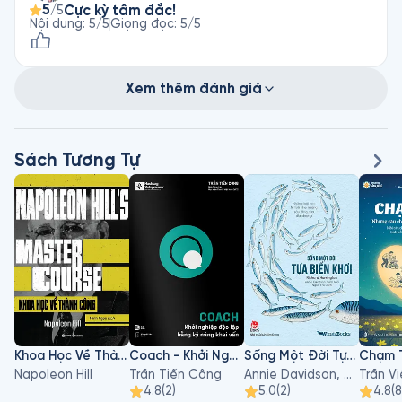
5
Cực kỳ tâm đắc!
/5
Nội dung
:
5
/5
Giọng đọc
:
5
/5
Xem thêm đánh giá
Sách Tương Tự
Khoa Học Về Thành Công
Coach - Khởi Nghiệp Độc Lập Bằng Kỹ Năng Khai Vấn
Sống Một Đời Tựa Biển Khơi
Chạm 
Napoleon Hill
Trần Tiến Công
Annie Davidson, Richard Harrington
Trần V
4.8
(
2
)
5.0
(
2
)
4.8
(
8