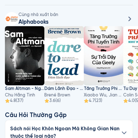
Cùng nhà xuất bản
Alphabooks
Sam Altman - Người Kiến Tạo Cuộc Chơi AI Toàn Cầu
Dám Lãnh Đạo - Dare To Lead
Tăng Trưởng Phi Tuyến Tính - Sự Trỗi Dậy Của Geely
Chu Hằng Tinh
Brené Brown
Xiaobo Wu, Jian Du, Sihan Li
Colin 
4.8
(
37
)
3.6
(
6
)
4.7
(
23
)
4.0
(
Câu Hỏi Thường Gặp
Sách nói Học Khôn Ngoan Mà Không Gian Nan
thuộc thể loại nào?