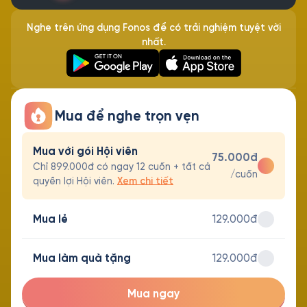
Nghe trên ứng dụng Fonos để có trải nghiệm tuyệt vời
nhất.
Mua để nghe trọn vẹn
Mua với gói Hội viên
75.000đ
Chỉ 899.000đ có ngay 12 cuốn + tất cả
/cuốn
quyền lợi Hội viên.
Xem chi tiết
Mua lẻ
129.000đ
Mua làm quà tặng
129.000đ
Mua ngay