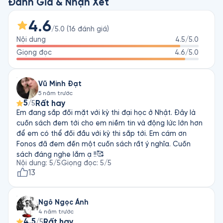
đã rất thành công với cuốn sách Học Khôn Ngoan Mà Không 
Đánh Giá & Nhận Xét
Gian Nan, một cuốn chỉ dẫn rất tốt dành cho tất cả những 
đối tượng cảm thấy có áp lực trong học tập. Hoàn thành 
4.6
/5.0
(
16
đánh giá
)
xong cuốn sách,bạn sẽ thật sự hiểu thế nào là học tập. Cuốn 
Nội dung
4.5
/5.0
sách giúp người học tìm được đúng cách thức học tập tùy 
theo nội dung và thời điểm, và khám phá những loại hình trí 
Giọng đọc
4.6
/5.0
thông minh của chính mình.
Vũ Minh Đạt
5 năm trước
5
Rất hay
/5
Em đang sắp đối mặt với kỳ thi đại học ở Nhật. Đây là
cuốn sách đem tới cho em niềm tin và động lức lớn hơn
để em có thể đối đầu với kỳ thi sắp tới. Em cám ơn
Fonos đã đem đến một cuốn sách rất ý nghĩa. Cuốn
sách đáng nghe lắm ạ !!🥰
Nội dung
:
5
/5
Giọng đọc
:
5
/5
13
Ngô Ngọc Ánh
4 năm trước
4.5
Rất hay
/5