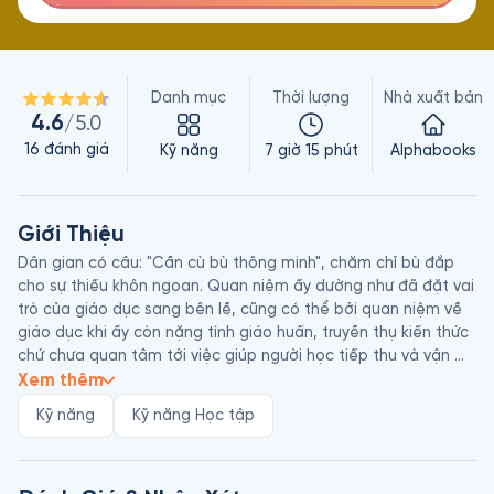
Danh mục
Thời lượng
Nhà xuất bản
4.6
/5.0
16
đánh giá
Kỹ năng
7 giờ 15 phút
Alphabooks
Giới Thiệu
Dân gian có câu: "Cần cù bù thông minh", chăm chỉ bù đắp 
cho sự thiếu khôn ngoan. Quan niệm ấy dường như đã đặt vai 
trò của giáo dục sang bên lề, cũng có thể bởi quan niệm về 
giáo dục khi ấy còn nặng tính giáo huấn, truyền thụ kiến thức 
chứ chưa quan tâm tới việc giúp người học tiếp thu và vận 
dụng kiến thức một cách hiệu quả nhất. Hiệu quả ở đây bao 
Xem thêm
hàm việc vận dụng đúng việc, đúng cách, đúng nơi, đúng lúc, 
Kỹ năng
Kỹ năng Học tập
có sáng tạo và vì con người.

Cùng với nhiều nhà nghiên cứu giáo dục tiên tiến, Kevin Paul 