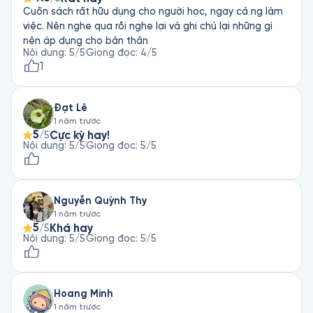
Cuốn sách rất hữu dụng cho người học, ngay cả ng làm
việc. Nên nghe qua rồi nghe lại và ghi chú lại những gì
nên áp dụng cho bản thân
Nội dung
:
5
/5
Giọng đọc
:
4
/5
1
Đạt Lê
1 năm trước
5
Cực kỳ hay!
/5
Nội dung
:
5
/5
Giọng đọc
:
5
/5
Nguyễn Quỳnh Thy
1 năm trước
5
Khá hay
/5
Nội dung
:
5
/5
Giọng đọc
:
5
/5
Hoang Minh
1 năm trước