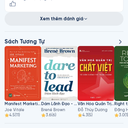
Xem thêm đánh giá
Sách Tương Tự
Manifest Marketing
Dám Lãnh Đạo - Dare To Lead
Văn Hóa Quản Trị Chất Việt
Joe Vitale
Brené Brown
Đỗ Thùy Dương
Đặng H
4.5
(
11
)
3.6
(
6
)
4.3
(
5
)
3.0
(
1