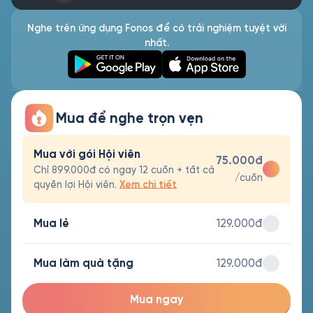
Nghe trên ứng dụng Fonos để có trải nghiệm tuyệt vời
nhất.
Mua để nghe trọn vẹn
Mua với gói Hội viên
75.000đ
Chỉ 899.000đ có ngay 12 cuốn + tất cả
/cuốn
quyền lợi Hội viên.
Xem chi tiết
Mua lẻ
129.000đ
Mua làm quà tặng
129.000đ
Mua ngay