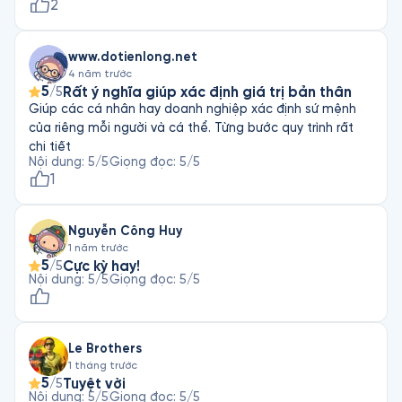
2
www.dotienlong.net
4 năm trước
5
Rất ý nghĩa giúp xác định giá trị bản thân
/5
Giúp các cá nhân hay doanh nghiệp xác định sứ mệnh
của riêng mỗi người và cá thể. Từng bước quy trình rất
chi tiết
Nội dung
:
5
/5
Giọng đọc
:
5
/5
1
Nguyễn Công Huy
1 năm trước
5
Cực kỳ hay!
/5
Nội dung
:
5
/5
Giọng đọc
:
5
/5
Le Brothers
1 tháng trước
5
Tuyệt vời
/5
Nội dung
:
5
/5
Giọng đọc
:
5
/5