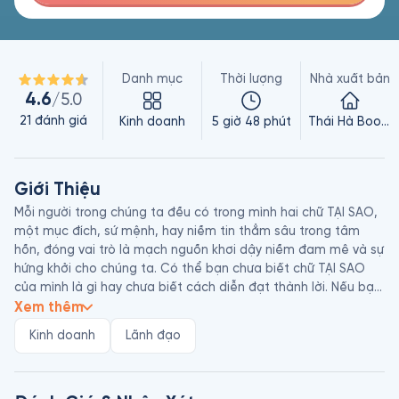
Danh mục
Thời lượng
Nhà xuất bản
4.6
/5.0
21
đánh giá
Kinh doanh
5 giờ 48 phút
Thái Hà Books
Giới Thiệu
Mỗi người trong chúng ta đều có trong mình hai chữ TẠI SAO, 
một mục đích, sứ mệnh, hay niềm tin thẳm sâu trong tâm 
hồn, đóng vai trò là mạch nguồn khơi dậy niềm đam mê và sự 
hứng khởi cho chúng ta. Có thể bạn chưa biết chữ TẠI SAO 
của mình là gì hay chưa biết cách diễn đạt thành lời. Nếu bạn 
muốn khám phá về chữ TẠI SAO của mình, thì sách nói này có 
Xem thêm
thể giúp bạn làm điều đó. Fonos tin rằng tất cả mọi người 
Kinh doanh
Lãnh đạo
đều xứng đáng được sống như Steve: thức giấc trong tâm 
trạng háo hức muốn đi làm và tới cuối ngày, trở về nhà trong 
tâm trạng mãn nguyện với công việc mình làm.
