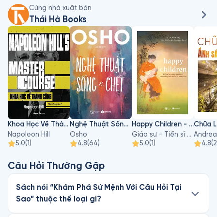
Cùng nhà xuất bản
Thái Hà Books
Khoa Học Về Thành Công
Nghệ Thuật Sống Và Chết
Happy Children - Hiểu Về Sự Phát Triển Của Trẻ Để Nuôi Dạy Con An Lạc Và Hạnh Phúc
Napoleon Hill
Osho
Giáo sư - Tiến sĩ Hà Vĩnh Thọ
Andrea
5.0
(
1
)
4.8
(
64
)
5.0
(
1
)
4.8
(
Câu Hỏi Thường Gặp
Sách nói “Khám Phá Sứ Mệnh Với Câu Hỏi Tại
Sao” thuộc thể loại gì?