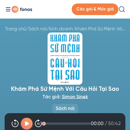
Các gói & Mức giá
Trang chủ
/
Sách nói
/
Kinh doanh
/
Khám Phá Sứ Mệnh Với Câu Hỏi Tại Sao
Khám Phá Sứ Mệnh Với Câu Hỏi Tại Sao
Tác giả:
Simon Sinek
Sách nói
00:00
/
50:42