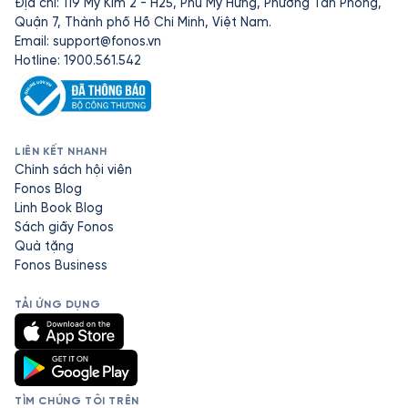
Địa chỉ: 119 Mỹ Kim 2 - H25, Phú Mỹ Hưng, Phường Tân Phong,
Quận 7, Thành phố Hồ Chí Minh, Việt Nam.
Email:
support@fonos.vn
Hotline: 1900.561.542
LIÊN KẾT NHANH
Chính sách hội viên
Fonos Blog
Linh Book Blog
Sách giấy Fonos
Quà tặng
Fonos Business
TẢI ỨNG DỤNG
TÌM CHÚNG TÔI TRÊN