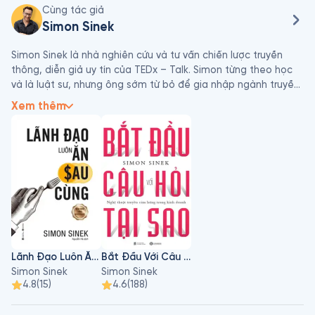
Cùng tác giả
Simon Sinek
Simon Sinek là nhà nghiên cứu và tư vấn chiến lược truyền 
thông, diễn giả uy tín của TEDx – Talk. Simon từng theo học 
và là luật sư, nhưng ông sớm từ bỏ để gia nhập ngành truyền 
thông – quảng cáo, vì cảm thấy bản thân không đủ đam mê 
Xem thêm
để đứng trên tòa án, nói thay tiếng nói của bị hại. 

Khoảng thời gian chuyển đổi ngành học và sự nghiệp cũng là 
lúc ông nhận ra tầm quan trọng của chữ “why” trong cuộc đời 
mỗi người. Đây là thời điểm mà khái niệm “Vòng trong vàng" 
(Golden Circle) được tìm thấy.

Khởi đầu ấn tượng với Bắt Đầu Với Câu Hỏi Tại Sao (2009), 
tên tuổi của ông ngày càng phổ biến với những quyển sách 
được xếp vào hàng best seller như: Lãnh Đạo Luôn Ăn Sau 
Lãnh Đạo Luôn Ăn Sau Cùng
Bắt Đầu Với Câu Hỏi Tại Sao
Cùng (2014), Cùng Nhau Sẽ Đi Xa Hơn (2016), …
Simon Sinek
Simon Sinek
4.8
(
15
)
4.6
(
188
)