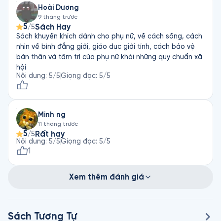
Hoài Dương
9 tháng trước
5
Sách Hay
/5
Sách khuyến khích dành cho phụ nữ, về cách sống, cách
nhìn về bình đẳng giới, giáo dục giới tính, cách bảo vệ
bản thân và tâm trí của phụ nữ khỏi những quy chuẩn xã
hội
Nội dung
:
5
/5
Giọng đọc
:
5
/5
Minh ng
11 tháng trước
5
Rất hay
/5
Nội dung
:
5
/5
Giọng đọc
:
5
/5
1
Xem thêm đánh giá
Sách Tương Tự