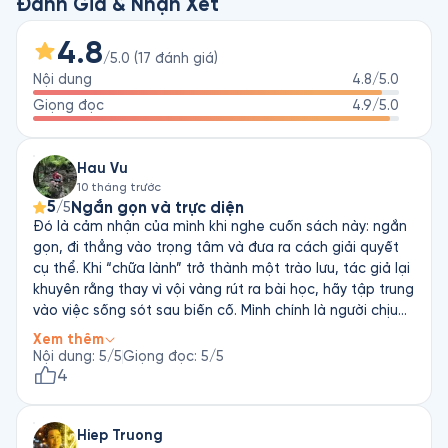
Trong tác phẩm này, Florence Given cho rằng bản thân mỗi 
Đánh Giá & Nhận Xét
người không có nghĩa vụ phải làm hài lòng người khác, đặc 
biệt là những người phụ nữ vốn được dạy rằng mình phải 
4.8
/5.0
(
17
đánh giá
)
ngoan, hoàn hảo, nhỏ nhắn hay xinh xắn, cô cho rằng phiên 
Nội dung
4.8
/5.0
bản tốt nhất của bạn không phải là phiên bản bị cắt xén để 
vừa khớp với chỗ dành cho phụ nữ trong thế giới của đàn 
Giọng đọc
4.9
/5.0
ông, mà phiên bản toàn vẹn của một người phụ nữ chính là 
khi họ bất chấp tất cả phản ứng của người khác để làm tốt 
Hau Vu
nhất những điều họ muốn làm, bất kể rằng phiên bản ấy có 
10 tháng trước
chỗ trong thế giới đàn ông hay không.
5
Ngắn gọn và trực diện
/5
Đó là cảm nhận của mình khi nghe cuốn sách này: ngắn
gọn, đi thẳng vào trọng tâm và đưa ra cách giải quyết
cụ thể. Khi “chữa lành” trở thành một trào lưu, tác giả lại
khuyên rằng thay vì vội vàng rút ra bài học, hãy tập trung
vào việc sống sót sau biến cố. Mình chính là người chịu
trách nhiệm chữa lành cho bản thân chứ không phải một
Xem thêm
ai khác.
Nội dung
:
5
/5
Giọng đọc
:
5
/5
4
Hiep Truong