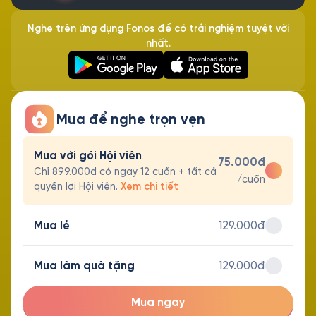
Nghe trên ứng dụng Fonos để có trải nghiệm tuyệt vời
nhất.
Mua để nghe trọn vẹn
Mua với gói Hội viên
75.000đ
Chỉ 899.000đ có ngay 12 cuốn + tất cả
/cuốn
quyền lợi Hội viên.
Xem chi tiết
Mua lẻ
129.000đ
Mua làm quà tặng
129.000đ
Mua ngay