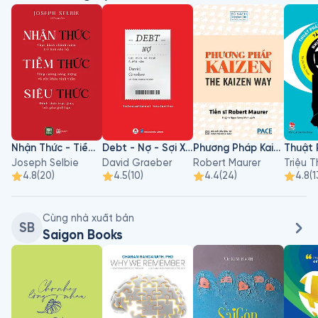
Nhận Thức - Tiềm Thức - Siêu Thức
Debt - Nợ - Sợi Xích Vô Hình 5000 Năm
Phương Pháp Kaizen
Joseph Selbie
David Graeber
Robert Maurer
Triệu 
4.8
(
20
)
4.5
(
10
)
4.4
(
24
)
4.8
(
1
Cùng nhà xuất bản
SB
Saigon Books