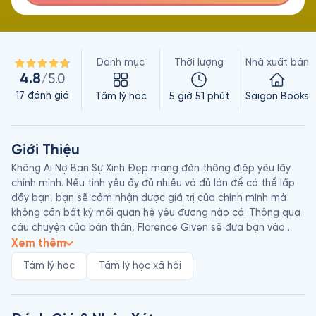
Danh mục
Thời lượng
Nhà xuất bản
4.8
/5.0
17
đánh giá
Tâm lý học
5 giờ 51 phút
Saigon Books
Giới Thiệu
Không Ai Nợ Bạn Sự Xinh Đẹp mang đến thông điệp yêu lấy 
chính mình. Nếu tình yêu ấy đủ nhiều và đủ lớn để có thể lấp 
đầy bạn, bạn sẽ cảm nhận được giá trị của chính mình mà 
không cần bất kỳ mối quan hệ yêu đương nào cả. Thông qua 
câu chuyện của bản thân, Florence Given sẽ đưa bạn vào 
một cuộc hành trình suy xét lại tất cả những gì thuộc về mình 
Xem thêm
và tự hỏi tại sao bạn lại phải tuân theo những quy ước làm 
Tâm lý học
Tâm lý học xã hội
đẹp quá đáng, lãng phí thời gian và tiền bạc, thậm chí đôi khi 
vô cùng đau đớn.
