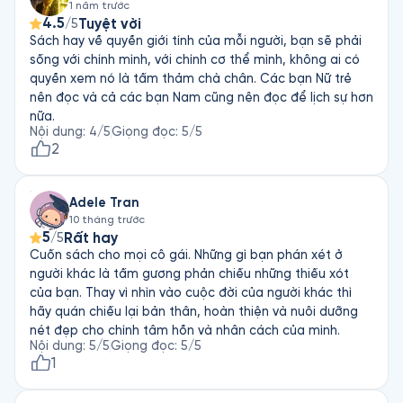
1 năm trước
4.5
Tuyệt vời
/5
Sách hay về quyền giới tính của mỗi người, bạn sẽ phải
sống với chính mình, với chính cơ thể mình, không ai có
quyền xem nó là tấm thảm chà chân. Các bạn Nữ trẻ
nên đọc và cả các bạn Nam cũng nên đọc để lịch sự hơn
nữa.
Nội dung
:
4
/5
Giọng đọc
:
5
/5
2
Adele Tran
10 tháng trước
5
Rất hay
/5
Cuốn sách cho mọi cô gái. Những gì bạn phán xét ở
người khác là tấm gương phản chiếu những thiếu xót
của bạn. Thay vì nhìn vào cuộc đời của người khác thì
hãy quán chiếu lại bản thân, hoàn thiện và nuôi dưỡng
nét đẹp cho chính tâm hồn và nhân cách của mình.
Nội dung
:
5
/5
Giọng đọc
:
5
/5
1