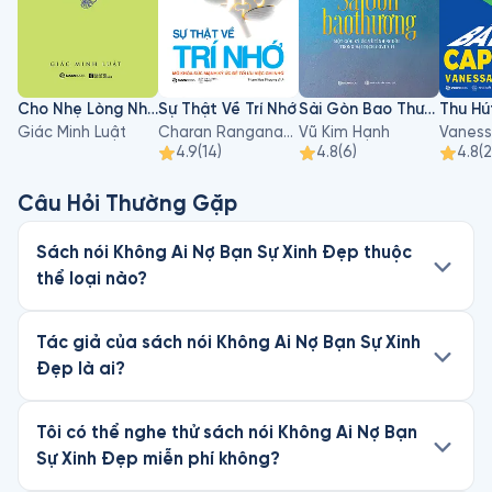
Cho Nhẹ Lòng Nhau
Sự Thật Về Trí Nhớ
Sài Gòn Bao Thương
Thu Hú
Giác Minh Luật
Charan Ranganath, PHD
Vũ Kim Hạnh
4.9
(
14
)
4.8
(
6
)
4.8
(
2
Câu Hỏi Thường Gặp
Sách nói Không Ai Nợ Bạn Sự Xinh Đẹp thuộc
thể loại nào?
Tác giả của sách nói Không Ai Nợ Bạn Sự Xinh
Đẹp là ai?
Tôi có thể nghe thử sách nói Không Ai Nợ Bạn
Sự Xinh Đẹp miễn phí không?