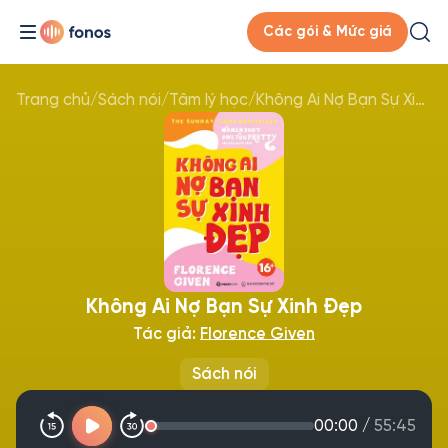
Các gói & Mức giá
Trang chủ
/
Sách nói
/
Tâm lý học
/
Không Ai Nợ Bạn Sự Xinh Đẹp
Không Ai Nợ Bạn Sự Xinh Đẹp
Tác giả:
Florence Given
Sách nói
00:00
/
55:45