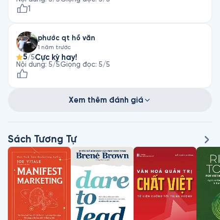
1
phước qt hồ văn
1 năm trước
5
Cực kỳ hay!
/5
Nội dung
:
5
/5
Giọng đọc
:
5
/5
Xem thêm đánh giá
Sách Tương Tự