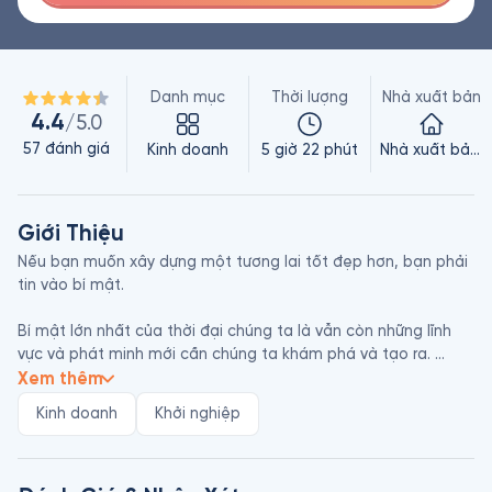
Danh mục
Thời lượng
Nhà xuất bản
4.4
/5.0
57
đánh giá
Kinh doanh
5 giờ 22 phút
Nhà xuất bản Trẻ
Giới Thiệu
Nếu bạn muốn xây dựng một tương lai tốt đẹp hơn, bạn phải 
tin vào bí mật.

Bí mật lớn nhất của thời đại chúng ta là vẫn còn những lĩnh 
vực và phát minh mới cần chúng ta khám phá và tạo ra. 
Trong Không Đến Một, doanh nhân và nhà đầu tư huyền thoại 
Xem thêm
Peter Thiel chỉ cho chúng ta biết cách tìm ra những cách thức 
Kinh doanh
Khởi nghiệp
độc đáo để tạo ra những thứ mới này.

Thiel bắt đầu bằng một tiền đề nghịch lý là chúng ta đang 