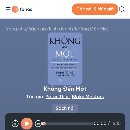
Các gói & Mức giá
Trang chủ
/
Sách nói
/
Kinh doanh
/
Không Đến Một
Không Đến Một
Tác giả:
Peter Thiel
,
Blake Masters
Sách nói
00:00
/
16:10