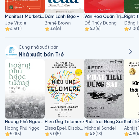
Manifest Marketing
Dám Lãnh Đạo - Dare To Lead
Văn Hóa Quản Trị Chất Việt
Joe Vitale
Brené Brown
Đỗ Thùy Dương
Đặng H
4.5
(
11
)
3.6
(
6
)
4.3
(
5
)
3.0
(
1
Cùng nhà xuất bản
Nhà xuất bản Trẻ
Hoàng Phủ Ngọc Tường - Tập 1
Hiệu Ứng Telomere
Phải Trái Đúng Sai
Hoàng Phủ Ngọc Tường
Elissa Epel, Elizabeth Blackburn
Michael Sandel
5.0
(
5
)
5.0
(
5
)
4.8
(
18
)
4.8
(
1