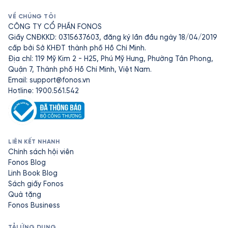
VỀ CHÚNG TÔI
CÔNG TY CỔ PHẦN FONOS
Giấy CNĐKKD: 0315637603, đăng ký lần đầu ngày 18/04/2019
cấp bởi Sở KHĐT thành phố Hồ Chí Minh.
Địa chỉ: 119 Mỹ Kim 2 - H25, Phú Mỹ Hưng, Phường Tân Phong,
Quận 7, Thành phố Hồ Chí Minh, Việt Nam.
Email:
support@fonos.vn
Hotline: 1900.561.542
LIÊN KẾT NHANH
Chính sách hội viên
Fonos Blog
Linh Book Blog
Sách giấy Fonos
Quà tặng
Fonos Business
TẢI ỨNG DỤNG