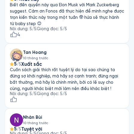
Biết đến quyển này qua Elon Musk với Mark Zuckerberg
suggest. Cảm ơn Fonos đã thực hiện để mình nghe được
trọn kiến thức này trong một tuần 🥸 hứa sẽ thực hành
từ baby step 😊
Nội dung
:
5
/5
Giọng đọc
:
5
/5
4
Tan Hoang
10 tháng trước
5
Xuất sắc
/5
Cuốn sách giải thích rất tuyệt lý do tại sao chúng ta
đừng sợ khởi nghiệp, mà hãy sợ cạnh tranh; đừng ngại
bất thường, mà hãy là chính mình, bởi có lẽ suy cho
cùng, người khác biệt mới làm nên điều khác biệt !
Nội dung
:
5
/5
Giọng đọc
:
5
/5
Nhàn Bùi
10 tháng trước
5
Tuyệt vời
/5
Nội dung
:
5
/5
Giọng đọc
:
5
/5