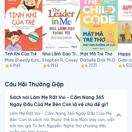
Tính Khí Của Trẻ
Nhà Lãnh Đạo Trong Tôi
Mật Mã Trẻ Thơ
Mary Sheedy Kurcinka
Stephen R. Covey
Danielle Dick Ph.D.
4.9
(
6
)
4.9
(
4
)
4.7
(
17
)
4.5
(
Câu Hỏi Thường Gặp
Sách nói Làm Mẹ Rất Vui - Cẩm Nang 365
Ngày Đầu Của Mẹ Bên Con là về chủ đề gì?
Làm Mẹ Rất Vui - Cẩm Nang 365 Ngày Đầu Của Mẹ
Bên Con là sách nói thuộc thể loại Nuôi dạy con, viết
bởi tác giả Tú Anh Nguyễn. Nghe thử chương đầu