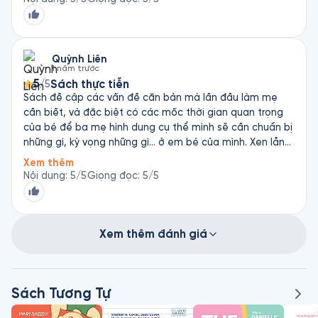
Quỳnh Liên
1 năm trước
5
Sách thực tiễn
/5
Sách đề cập các vấn đề căn bản mà lần đầu làm mẹ
cần biết, và đặc biệt có các mốc thời gian quan trọng
của bé để ba mẹ hình dung cụ thể mình sẽ cần chuẩn bị
những gì, kỳ vọng những gì… ở em bé của mình. Xen lẫn
ngôi kể thứ 3 và thứ 1 (như đối thoại trực tiếp với em bé)
Xem thêm
cảm thấy rất truyền cảm. Có thể mình sẽ mua thêm
Nội dung
:
5
/5
Giọng đọc
:
5
/5
sách giấy hoặc nghe lại nhiều lần ở những tháng sau để
chú ý quan sát các cột mốc của con. Giọng đọc nhẹ
nhàng, hơi chậm, mình thường nghe 1.2x.
Xem thêm đánh giá
Sách Tương Tự