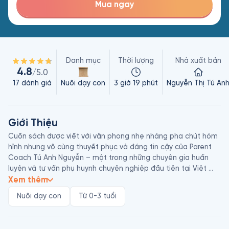
Mua ngay
Danh mục
Thời lượng
Nhà xuất bản
4.8
/5.0
17
đánh giá
Nuôi dạy con
3 giờ 19 phút
Nguyễn Thị Tú An
Giới Thiệu
Cuốn sách được viết với văn phong nhẹ nhàng pha chút hóm 
hỉnh nhưng vô cùng thuyết phục và đáng tin cậy của Parent 
Coach Tú Anh Nguyễn – một trong những chuyên gia huấn 
luyện và tư vấn phụ huynh chuyên nghiệp đầu tiên tại Việt 
Nam. Làm Mẹ Rất Vui khiến nhiều độc giả là phụ huynh nuôi 
Xem thêm
con dưới 1 tuổi đón nhận như một người bạn đồng hành – một 
Nuôi dạy con
Từ 0-3 tuổi
cẩm nang rất thiết thực và hữu ích, kịp thời, giúp nuôi dạy con 
đúng cách.
