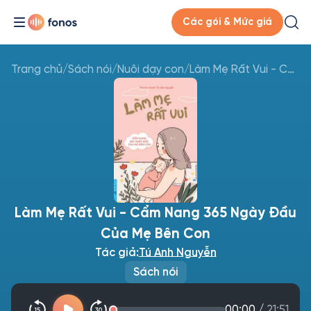
Các gói & Mức giá
Trang chủ
/
Sách nói
/
Nuôi dạy con
/
Làm Mẹ Rất Vui - Cẩm Nang 365 Ngày Đầu Của Mẹ Bên Con
Làm Mẹ Rất Vui - Cẩm Nang 365 Ngày Đầu
Của Mẹ Bên Con
Tác giả:
Tú Anh Nguyễn
Sách nói
00:00
/
21:51