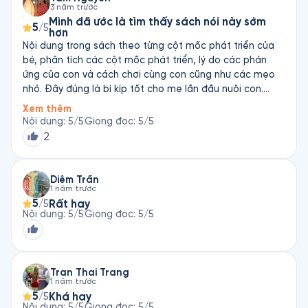
3 năm trước
Mình đã ước là tìm thấy sách nói này sớm
5
/5
hơn
Nội dung trong sách theo từng cột mốc phát triển của
bé, phân tích các cột mốc phát triển, lý do các phản
ứng của con và cách chơi cùng con cũng như các mẹo
nhỏ. Đây đúng là bí kíp tốt cho mẹ lần đầu nuôi con.
Mình cũng có tham gia 1 buổi hội thảo của tác giả Tú
Xem thêm
Anh, cô chia sẽ cách đoán tính cách và cách cư xử hợp
Nội dung
:
5
/5
Giọng đọc
:
5
/5
lú với con nhỏ rất hay. Đã mua sách giấy nhưng vì bận
2
quá nên chưa đọc hết sách được. Nhờ có Fonos mà
mình đc nghe hết nội dung trong sách.
Diễm Trần
1 năm trước
5
Rất hay
/5
Nội dung
:
5
/5
Giọng đọc
:
5
/5
Tran Thai Trang
1 năm trước
5
Khá hay
/5
Nội dung
:
5
/5
Giọng đọc
:
5
/5