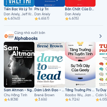
cuốn sách ngắn của TED. Ariely xuất hiện trong một số bộ 
phim tài liệu, bao gồm The Inventor: Out for Blood ở Thung 
Tiền Bạc Và Lý Trí
Phi Lý Trí
Bản Chất Của Dối Trá
lũng Silicon, sản xuất và tham gia (Dis) Honesty: The Truth 
Dan Ariely, Jeff Kreisler
Dan Ariely
Dan Ariely
About Lies.
4.6
(
140
)
4.6
(
67
)
4.6
(
15
)
Cùng nhà xuất bản
Alphabooks
Sam Altman - Người Kiến Tạo Cuộc Chơi AI Toàn Cầu
Dám Lãnh Đạo - Dare To Lead
Tăng Trưởng Phi Tuyến Tính - Sự Trỗi Dậy Của Geely
Chu Hằng Tinh
Brené Brown
Xiaobo Wu, Jian Du, Sihan Li
Colin 
4.8
(
38
)
3.6
(
6
)
4.7
(
24
)
4.0
(