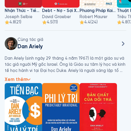
Nhận Thức - Tiềm Thức - Siêu Thức
Debt - Nợ - Sợi Xích Vô Hình 5000 Năm
Phương Pháp Kaizen
Joseph Selbie
David Graeber
Robert Maurer
Triệu 
4.8
(
21
)
4.5
(
11
)
4.4
(
24
)
4.8
(
1
Cùng tác giả
Dan Ariely
Dan Ariely (sinh ngày 29 tháng 4 năm 1967) là một giáo sư và 
tác giả người Mỹ gốc Israel. Ông là Giáo sư tâm lý học và kinh 
tế học hành vi tại Đại học Duke. Ariely là người sáng lập tổ 
chức nghiên cứu Trung tâm Nhận thức Nâng cao, đồng thời là 
Xem thêm
đồng sáng lập của một số công ty triển khai những hiểu biết 
sâu sắc từ khoa học hành vi.

Ariely là tác giả của ba cuốn sách New York Times Best Seller 
là Phi Lý Trí, Mặt Trái Của Sự Phi Lý Trí, và Sự Thật Trung Thực 
Về Sự Thiếu Trung Thức, cũng như các cuốn sách Dollars and 
Sense, Irrationally Yours - một bộ sưu tập chuyên mục tư vấn 
của The Wall Street Journal “ Hãy hỏi Ariely ”; và Payoff, một 