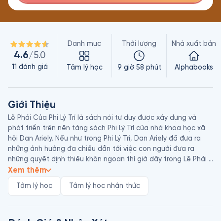
Danh mục
Thời lượng
Nhà xuất bản
4.6
/5.0
11
đánh giá
Tâm lý học
9 giờ 58 phút
Alphabooks
Giới Thiệu
Lẽ Phải Của Phi Lý Trí là sách nói tư duy được xây dựng và 
phát triển trên nền tảng sách Phi Lý Trí của nhà khoa học xã 
hội Dan Ariely. Nếu như trong Phi Lý Trí, Dan Ariely đã đưa ra 
những ảnh hưởng đa chiều dẫn tới việc con người đưa ra 
những quyết định thiếu khôn ngoan thì giờ đây trong Lẽ Phải 
Của Phi Lý Trí, ông hé lộ những ảnh hưởng đầy bất ngờ, cả 
Xem thêm
tích cực lẫn tiêu cực, mà ‘phi lý trí’ có thể tác động đến cuộc 
Tâm lý học
Tâm lý học nhận thức
sống của chúng ta. Tập trung vào nghiên cứu những hành vi 
của chúng ta tại nơi làm việc và các mối quan hệ của chúng 
ta, ông đưa ra những hiểu biết mới và những sự thật đáng 