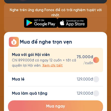
Nghe trên ứng dụng Fonos để có trải nghiệm tuyệt vời
nhất.
Mua để nghe trọn vẹn
Mua với gói Hội viên
75.000đ
Chỉ 899.000đ có ngay 12 cuốn + tất cả
/cuốn
quyền lợi Hội viên.
Xem chi tiết
Mua lẻ
129.000đ
Mua làm quà tặng
129.000đ
Mua ngay