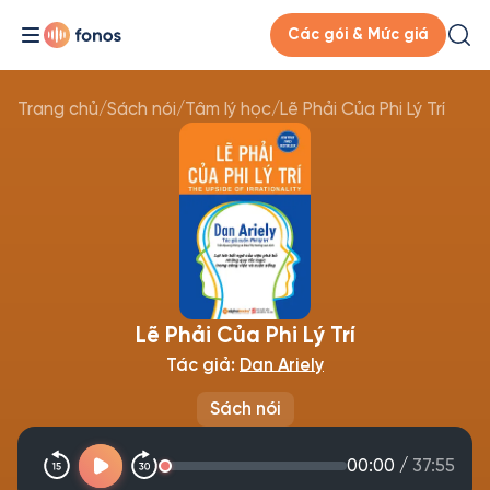
Các gói & Mức giá
Trang chủ
/
Sách nói
/
Tâm lý học
/
Lẽ Phải Của Phi Lý Trí
Lẽ Phải Của Phi Lý Trí
Tác giả:
Dan Ariely
Sách nói
00:00
/
37:55