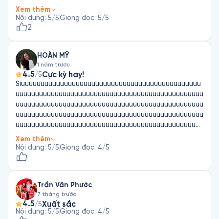
Nghe và ₫ọc đi đọc lại mỗi lần như thế mình càng nghĩ
Xem thêm
sâu và cảm nghĩ khác hon khi đọc lần đầu.
Nội dung
:
5
/5
Giọng đọc
:
5
/5
2
HOÀN MỸ
1 năm trước
4.5
Cực kỳ hay!
/5
Siuuuuuuuuuuuuuuuuuuuuuuuuuuuuuuuuuuuuuuuuuuuuuu
uuuuuuuuuuuuuuuuuuuuuuuuuuuuuuuuuuuuuuuuuuuuuuuu
uuuuuuuuuuuuuuuuuuuuuuuuuuuuuuuuuuuuuuuuuuuuuuuu
uuuuuuuuuuuuuuuuuuuuuuuuuuuuuuuuuuuuuuuuuuuuuuuu
uuuuuuuuuuuuuuuuuuuuuuuuuuuuuuuuuuuuuuuuuuuuuuuu
uuuuuuuuuuuuuuuuuuuuuuuuuuuuuuuuuuuuuuuuuuuuuuuu
Xem thêm
uuuuuuuuuuuuuuuuuuuuuuuuuuuuuuuuuuuuuuuuu
Nội dung
:
5
/5
Giọng đọc
:
4
/5
Trần Văn Phước
7 tháng trước
4.5
Xuất sắc
/5
Nội dung
:
5
/5
Giọng đọc
:
4
/5