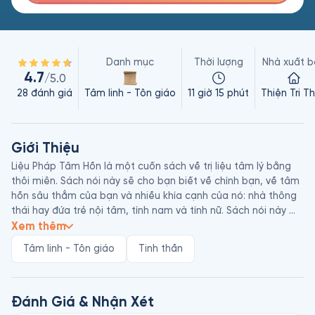
Danh mục
Thời lượng
Nhà xuất b
4.7
/5.0
28
đánh giá
Tâm linh - Tôn giáo
11 giờ 15 phút
Thiện Tri T
Giới Thiệu
Liệu Pháp Tâm Hồn là một cuốn sách về trị liệu tâm lý bằng 
thôi miên. Sách nói này sẽ cho bạn biết về chính bạn, về tâm 
hồn sâu thẳm của bạn và nhiều khía cạnh của nó: nhà thông 
thái hay đứa trẻ nội tâm, tính nam và tính nữ. Sách nói này 
cũng sẽ giúp bạn khám phá một phương pháp trị liệu cho 
Xem thêm
tâm hồn bằng cách du hành trong một thế giới của biểu 
Tâm linh - Tôn giáo
Tinh thần
tượng và thơ ca, của những mối tương quan đầy tinh tế, hiểu 
được về Vô thức – với những huyền thoại đã đúc tạc nên nó 
và các nguyên mẫu đang biểu trưng cho nó. Từ đó, sự chuyển 
hóa đầy phép màu sẽ đến với bạn.

Đánh Giá & Nhận Xét