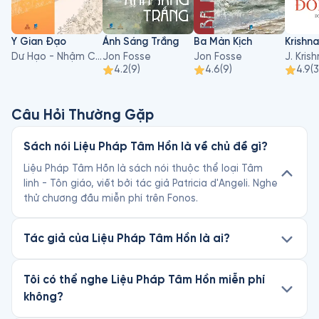
Y Gian Đạo
Ánh Sáng Trắng
Ba Màn Kịch
Dư Hạo - Nhậm Chi Đường, Trịnh Lê
Jon Fosse
Jon Fosse
J. Kris
4.2
(
9
)
4.6
(
9
)
4.9
(
3
Câu Hỏi Thường Gặp
Sách nói Liệu Pháp Tâm Hồn là về chủ đề gì?
Liệu Pháp Tâm Hồn là sách nói thuộc thể loại Tâm
linh - Tôn giáo, viết bởi tác giả Patricia d'Angeli. Nghe
thử chương đầu miễn phí trên Fonos.
Tác giả của Liệu Pháp Tâm Hồn là ai?
Tôi có thể nghe Liệu Pháp Tâm Hồn miễn phí
không?