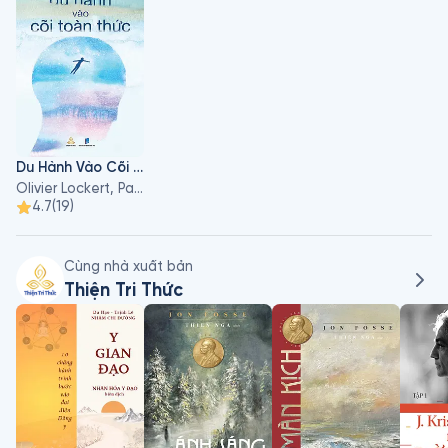
giấc mơ,  Được đào tạo về tâm lý học phân tích trường phái 
Jung (phân tích biểu tượng, giải nghĩa giấc mơ) cũng như NLP, 
Rebirth và kỹ thuật thở Holotropic, Patricia d’Angeli là đồng 
sáng lập thôi miên Nhân văn, mà “Liệu pháp biểu tượng nâng 
cao” được trình bày trong cuốn sách này là một trong những 
công cụ quan trọng nhất. Nó còn có mục đích chữa lành 
những tổn thương gốc rễ của cá nhân, nhằm cân bằng các 
khía cạnh tính nữ và tính nam nội tâm mang đến trợ giúp 
Du Hành Vào Cõi Toàn Thức
trong các giai đoạn quan trọng của cuộc sống: kết hôn, sinh 
Olivier Lockert, Patricia d'Angeli
con, ly dị, mất người thân, thay đổi sự nghiệp, cũng như những 
4.7
(
19
)
khó khăn trong quá trình tiến hóa tâm thức và xã hội của 
chúng ta.
Cùng nhà xuất bản
Thiện Tri Thức