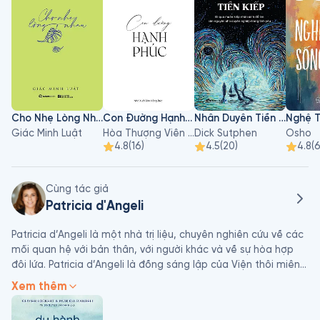
Cho Nhẹ Lòng Nhau
Con Đường Hạnh Phúc
Nhân Duyên Tiền Kiếp
Giác Minh Luật
Hòa Thượng Viên Minh
Dick Sutphen
Osho
4.8
(
16
)
4.5
(
20
)
4.8
(
Cùng tác giả
Patricia d'Angeli
Patricia d’Angeli là một nhà trị liệu, chuyên nghiên cứu về các 
mối quan hệ với bản thân, với người khác và về sự hòa hợp 
đôi lứa. Patricia d’Angeli là đồng sáng lập của Viện thôi miên 
nhân văn và thôi miên Erickson (IFHE), nơi cô tham gia đào tạo 
Xem thêm
chuyên nghiệp. Cô cũng điều hành các hội thảo về mối quan 
hệ với bản thân và người xung quanh, trị liệu cặp đôi, diễn giải 