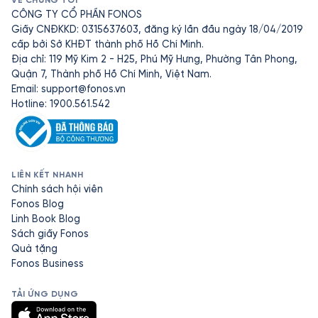
VỀ CHÚNG TÔI
CÔNG TY CỔ PHẦN FONOS
Giấy CNĐKKD: 0315637603, đăng ký lần đầu ngày 18/04/2019
cấp bởi Sở KHĐT thành phố Hồ Chí Minh.
Địa chỉ: 119 Mỹ Kim 2 - H25, Phú Mỹ Hưng, Phường Tân Phong,
Quận 7, Thành phố Hồ Chí Minh, Việt Nam.
Email:
support@fonos.vn
Hotline: 1900.561.542
LIÊN KẾT NHANH
Chính sách hội viên
Fonos Blog
Linh Book Blog
Sách giấy Fonos
Quà tặng
Fonos Business
TẢI ỨNG DỤNG