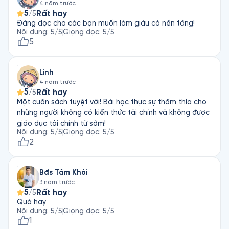
4 năm trước
nghe.
5
Rất hay
/5
Đáng đọc cho các bạn muốn làm giàu có nền tảng!
Nội dung
:
5
/5
Giọng đọc
:
5
/5
5
Linh
4 năm trước
5
Rất hay
/5
Một cuốn sách tuyệt vời! Bài học thực sự thấm thía cho
những người không có kiến thức tài chính và không được
giáo dục tài chính từ sớm!
Nội dung
:
5
/5
Giọng đọc
:
5
/5
2
Bđs Tâm Khôi
3 năm trước
5
Rất hay
/5
Quá hay
Nội dung
:
5
/5
Giọng đọc
:
5
/5
1