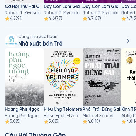
khắp thế giới, đồng thời viết một chuyên mục hàng tuần trên 
Cơ Hội Thứ Hai Cho Tiền Bạc Và Cuộc Đời Của Bạn Và Cho Thế Giới Của Chúng Ta
Dạy Con Làm Giàu - Tập 10: Trước Khi Bạn Thôi Việc
Dạy Con Làm Giàu - Tập 11: Trường Dạy Kinh Doanh Cho Những Người Thích Giúp Đỡ Người Khác
trang Yahoo Tài chính. Kiyosaki chia sẻ ông muốn có một 
Robert T. Kiyosaki
Robert T. Kiyosaki
Robert T. Kiyosaki
Robert 
công cụ giúp độc giả của mình có cái nhìn đúng đắn về tiền 
4.5
(
91
)
4.6
(
77
)
4.7
(
67
)
4.7
(
bạc, chứ không từng bước dẫn dắt họ tới thành công.
Cùng nhà xuất bản
Nhà xuất bản Trẻ
Hoàng Phủ Ngọc Tường - Tập 1
Hiệu Ứng Telomere
Phải Trái Đúng Sai
Hoàng Phủ Ngọc Tường
Elissa Epel, Elizabeth Blackburn
Michael Sandel
5.0
(
5
)
5.0
(
5
)
4.8
(
18
)
4.8
(
1
Câu Hỏi Thường Gặp