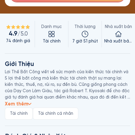
Danh mục
Thời lượng
Nhà xuất bản
4.9
/5.0
74
đánh giá
Tài chính
7 giờ 51 phút
Nhà xuất bản Trẻ
Giới Thiệu
Lợi Thế Bất Công viết về sức mạnh của kiến thức tài chính và 
5 lợi thế bất công mà kiến thức tài chính thật sự mang lại: 
kiến thức, thuế, nợ, rủi ro, sự đền bù. Cũng giống phong cách 
của Dạy Con Làm Giàu, tác giả Robert T. Kiyosaki để cho độc 
giả tự đánh giá hai quan điểm khác nhau, qua đó đi đến kết 
luận rằng giáo dục tài chính chính là lợi thế của mỗi người. 

Xem thêm
Tài chính
Tài chính cá nhân
Độc giả Việt Nam đã biết đến tác giả Robert T. Kiyosaki 
thông qua bộ sách kinh điển Dạy Con Làm Giàu. Bộ sách này 
đã giúp nhiều người thay đổi suy nghĩ tư duy về đồng tiền, 