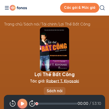
Các gói & Mức giá
Trang chủ
/
Sách nói
/
Tài chính
/
Lợi Thế Bất Công
Lợi Thế Bất Công
Tác giả:
Robert T. Kiyosaki
Sách nói
00:00
/
53:10