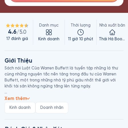
Danh mục
Thời lượng
Nhà xuất bản
4.6
/5.0
17
đánh giá
Kinh doanh
11 giờ 10 phút
Thái Hà Books
Giới Thiệu
Sách nói Luật Của Warren Buffett là tuyển tập những lá thư 
cùng những nguyên tắc nền tảng trong đầu tư của Warren 
Buffett, một trong những nhà tỷ phú giàu nhất thế giới với 
khối tài sản không ngừng tăng lên từng ngày.

Cuốn sách chứa đựng những kiến thức uyên thâm và tư duy 
Xem thêm
của một nhà đầu tư thành công ngay cả khi bắt đầu bằng 
Kinh doanh
Doanh nhân
một nguồn vốn khiêm tốn. Những điều được chia sẻ trong 
cuốn Luật Của Warren Buffett mang những giá trị vượt thời 
gian và không gian. Dù cho chàng thanh niên Buffett có khởi 