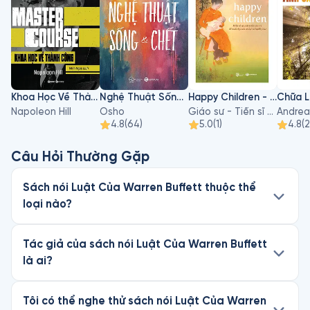
Khoa Học Về Thành Công
Nghệ Thuật Sống Và Chết
Happy Children - Hiểu Về Sự Phát Triển Của Trẻ Để Nuôi Dạy Con An Lạc Và Hạnh Phúc
Napoleon Hill
Osho
Giáo sư - Tiến sĩ Hà Vĩnh Thọ
Andrea
4.8
(
64
)
5.0
(
1
)
4.8
(
Câu Hỏi Thường Gặp
Sách nói Luật Của Warren Buffett thuộc thể
loại nào?
Tác giả của sách nói Luật Của Warren Buffett
là ai?
Tôi có thể nghe thử sách nói Luật Của Warren