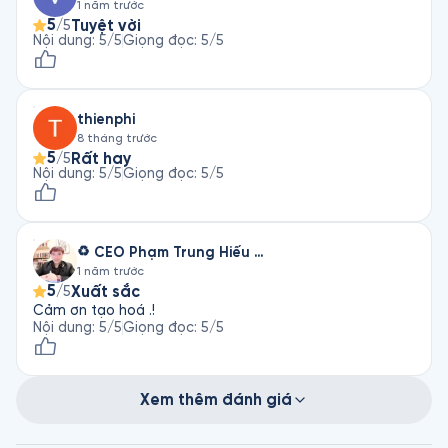
1 năm trước
5
Tuyệt vời
/5
Nội dung
:
5
/5
Giọng đọc
:
5
/5
thienphi
8 tháng trước
5
Rất hay
/5
Nội dung
:
5
/5
Giọng đọc
:
5
/5
♻️ CEO Phạm Trung Hiếu 🇻🇳
1 năm trước
5
Xuất sắc
/5
Cảm ơn tạo hoá .!
Nội dung
:
5
/5
Giọng đọc
:
5
/5
Xem thêm đánh giá