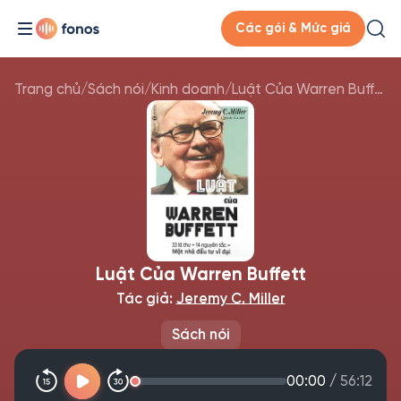
Các gói & Mức giá
Trang chủ
/
Sách nói
/
Kinh doanh
/
Luật Của Warren Buffett
Luật Của Warren Buffett
Tác giả:
Jeremy C. Miller
Sách nói
00:00
/
56:12