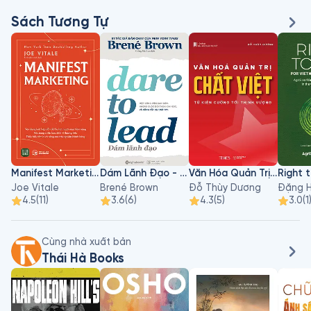
Sách Tương Tự
Manifest Marketing
Dám Lãnh Đạo - Dare To Lead
Văn Hóa Quản Trị Chất Việt
Joe Vitale
Brené Brown
Đỗ Thùy Dương
Đặng H
4.5
(
11
)
3.6
(
6
)
4.3
(
5
)
3.0
(
1
Cùng nhà xuất bản
Thái Hà Books