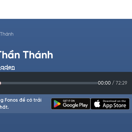
 Thánh
Thần Thánh
raden
00:00
/
72:29
g Fonos để có trải
hất.