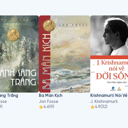
áng Trắng
Ba Màn Kịch
osse
Jon Fosse
J. Krishnamurti
9
)
4.6
(
9
)
4.9
(
32
)