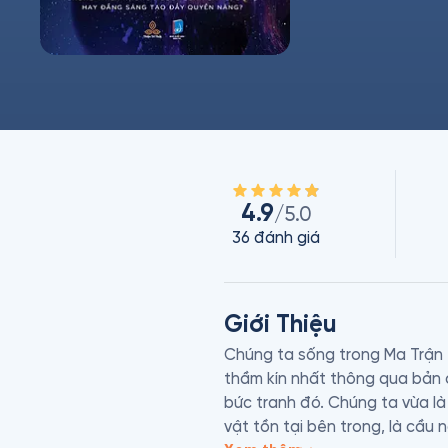
4.9
/5.0
36
đánh giá
Giới Thiệu
Chúng ta sống trong Ma Trận Thâ
thầm kín nhất thông qua bản ch
bức tranh đó. Chúng ta vừa là
vật tồn tại bên trong, là cầu 