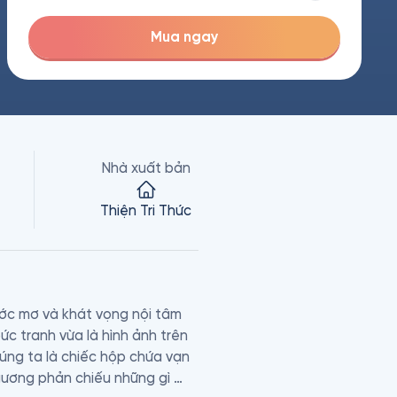
Mua ngay
Nhà xuất bản
Thiện Tri Thức
c mơ và khát vọng nội tâm 
c tranh vừa là hình ảnh trên 
́ng ta là chiếc hộp chứa vạn 
gương phản chiếu những gì 