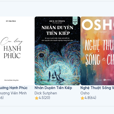
ường Hạnh Phúc
Nhân Duyên Tiền Kiếp
Nghệ Thuật Sống 
hượng Viên Minh
Dick Sutphen
Osho
16
)
4.5
(
20
)
4.8
(
64
)