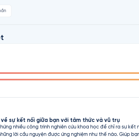
hần
 nghe tới những nhận thức mới mẻ, như thể bạn là người tiê
h giúp người đọc hiểu được toàn vẹn những gì đã và đang xảy
 chúng ta thay đổi niềm tin về vai trò của bản thân trong tất
t
h cho các bạn, những người mong muốn được thức tỉnh sức 
 về sự kết nối giữa bạn với tâm thức và vũ trụ
ứng nhiều công trình nghiên cứu khoa học để chỉ ra sự kết n
 những lời cầu nguyện được ứng nghiệm như thế nào. Giúp bạ