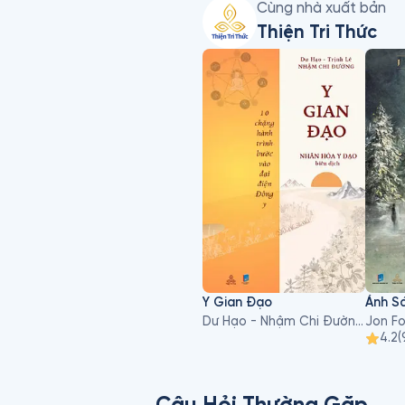
Cùng nhà xuất bản
Thiện Tri Thức
Y Gian Đạo
Ánh S
Dư Hạo - Nhậm Chi Đường, Trịnh Lê
Jon F
4.2
(