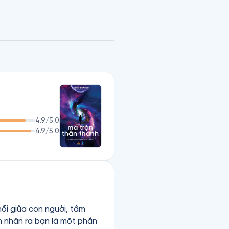
n phong phát hiện ra một 
 ra giữa thế giới bên trong 
 cả mọi việc.

mạnh đam mê tuyệt diệu nhất 
và niềm cảm hứng sâu sắc nhất. Trong Ma Trận Thần Thánh, bạn vừa là hạt giống của phép màu vừa chính là phép màu. 
4.9
/5.0
4.9
/5.0
ối giữa con người, tâm
n nhận ra bạn là một phần