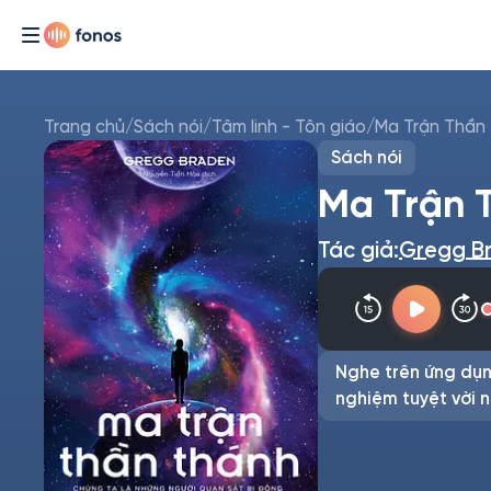
Trang chủ
/
Sách nói
/
Tâm linh - Tôn giáo
/
Ma Trận Thần
Sách nói
Ma Trận 
Tác giả:
Gregg B
Nghe trên ứng dụn
nghiệm tuyệt vời n