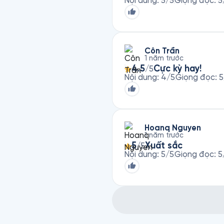
Nội dung
:
5
/5
Giọng đọc
:
5
Côn Trần
1 năm trước
4.5
Cực kỳ hay!
/5
Nội dung
:
4
/5
Giọng đọc
:
5
Hoanq Nguyen
1 năm trước
5
Xuất sắc
/5
Nội dung
:
5
/5
Giọng đọc
:
5