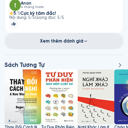
Anan
4 tháng trước
5
Cực kỳ tâm đắc!
/5
Nội dung
:
5
/5
Giọng đọc
:
5
/5
Xem thêm đánh giá
Sách Tương Tự
Thay Đổi Cách Nghĩ
Tư Duy Phản Biện Như Một Luật Sư
Nghĩ Khác Làm Khác - Bí Quyết Thay Đổi Tư Duy