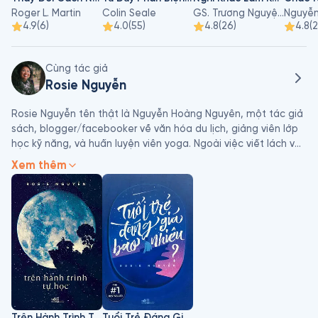
Roger L. Martin
Colin Seale
GS. Trương Nguyện Thành
4.9
(
6
)
4.0
(
55
)
4.8
(
26
)
4.8
(
2
Cùng tác giả
Rosie Nguyễn
Rosie Nguyễn tên thật là Nguyễn Hoàng Nguyên, một tác giả 
sách, blogger/facebooker về văn hóa du lịch, giảng viên lớp 
học kỹ năng, và huấn luyện viên yoga. Ngoài việc viết lách và 
giảng dạy, Rosie còn là một người tự học, một ta ba lô, một 
Xem thêm
kẻ mộng mơ và tràn đầy tình yêu cuộc sống.
Trên Hành Trình Tự Học
Tuổi Trẻ Đáng Giá Bao Nhiêu