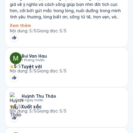
giả về ý nghĩa và cách sống giúp bạn nhìn đời tích cực
hơn, cởi bớt gút mắc trong lòng, nuôi dưỡng trong mình
tình yêu thương, lòng biết ơn, sống tử tế, trọn vẹn, và
bình yên hơn.
Xem thêm
Nội dung
:
5
/5
Giọng đọc
:
5
/5
Bui Van Hau
1 tháng trước
5
Tuyệt vời
/5
Nội dung
:
5
/5
Giọng đọc
:
5
/5
Huỳnh Thu Thảo
8 ngày trước
5
Xuất sắc
/5
Nội dung
:
5
/5
Giọng đọc
:
5
/5