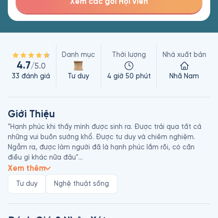
Xem các gói Hội viên
Danh mục
Thời lượng
Nhà xuất bản
4.7
/5.0
33
đánh giá
Tư duy
4 giờ 50 phút
Nhã Nam
Giới Thiệu
"Hạnh phúc khi thấy mình được sinh ra. Được trải qua tất cả 
những vui buồn sướng khổ. Được tư duy và chiêm nghiệm. 
Ngẫm ra, được làm người đã là hạnh phúc lắm rồi, có cần 
điều gì khác nữa đâu"

Xem thêm
Như tắm mình trong dòng suối mùa xuân trong trẻo, như giữa 
Tư duy
Nghệ thuật sống
trưa hè nếm một trái đào thanh mát, hay như ngồi trong 
quán nhỏ thân quen bên người bạn mến thương, Mình Nói Gì 
Khi Nói Về Hạnh Phúc là những tâm sự và trải lòng trên hành 