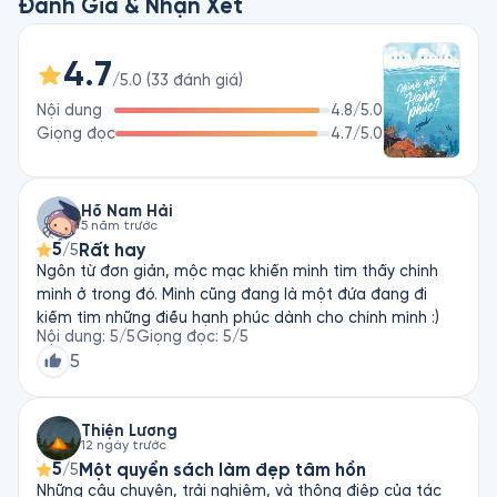
trình sống và đi của Rosie Nguyễn, với những suy tư về hạnh 
Đánh Giá & Nhận Xét
phúc, về mục đích sống, về thân phận con người, cùng giọng 
kể thủ thỉ tâm tình, đem lại cảm giác nhẹ nhàng, sâu lắng, khi 
4.7
lấp lánh trong những câu chữ chính là vẻ đẹp của tình yêu 
/5.0
(
33
đánh giá
)
cuộc sống.

Nội dung
4.8
/5.0
Giọng đọc
4.7
/5.0
“Đâu cần phải đi xa để biết nhìn, biết thấy. Ngay trước mắt, 
mấy ai đã biết thấy, biết nhìn, biết khám phá cái đẹp trong 
mỗi cảnh vật đơn sơ, một chiếc ba lô cũ bạc màu, một lát 
dưa leo xắt mỏng? Một góc nhà, một bàn viết, một quyển 
Hồ Nam Hải
5 năm trước
sách cũng là một thế giới thần tiên?
5
Rất hay
/5
Ngôn từ đơn giản, mộc mạc khiến mình tìm thấy chính
mình ở trong đó. Mình cũng đang là một đứa đang đi
kiếm tìm những điều hạnh phúc dành cho chính mình :)
Nội dung
:
5
/5
Giọng đọc
:
5
/5
5
Thiện Lương
12 ngày trước
5
Một quyển sách làm đẹp tâm hồn
/5
Những câu chuyện, trải nghiệm, và thông điệp của tác