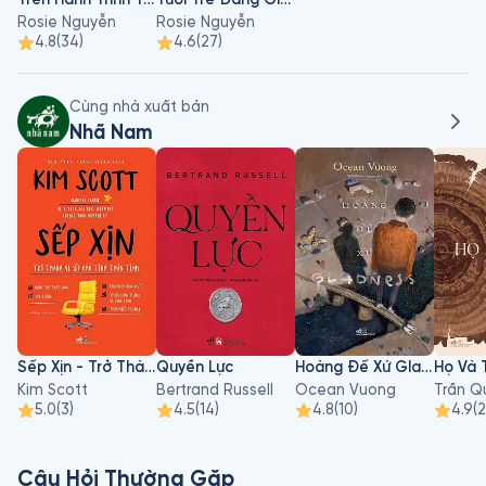
Rosie Nguyễn
Rosie Nguyễn
4.8
(
34
)
4.6
(
27
)
Cùng nhà xuất bản
Nhã Nam
Sếp Xịn - Trở Thành Vị Sếp Khó Tính Thân Tình
Quyền Lực
Hoàng Đế Xứ Gladness
Kim Scott
Bertrand Russell
Ocean Vuong
Trần Q
5.0
(
3
)
4.5
(
14
)
4.8
(
10
)
4.9
(
2
Câu Hỏi Thường Gặp