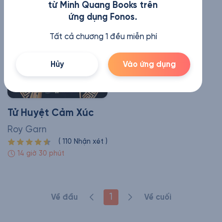
từ Minh Quang Books trên
ứng dụng Fonos.
Tất cả chương 1 đều miễn phí
Hủy
Vào ứng dụng
Tử Huyệt Cảm Xúc
Roy Garn
(
110
Nhận xét
)
14 giờ 30 phút
1
Về đầu
Về cuối