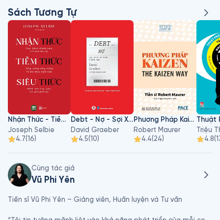
Sách Tương Tự
Nhận Thức - Tiềm Thức - Siêu Thức
Debt - Nợ - Sợi Xích Vô Hình 5000 Năm
Phương Pháp Kaizen
Joseph Selbie
David Graeber
Robert Maurer
Triệu 
4.7
(
16
)
4.5
(
10
)
4.4
(
24
)
4.8
(
1
Cùng tác giả
Vũ Phi Yên
Tiến sĩ Vũ Phi Yên – Giảng viên, Huấn luyện và Tư vấn
