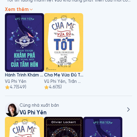
​“Tôi tin tưởng mãnh liệt vào khả năng phát triển của mỗi con 
người, chỉ cần họ được hỗ trợ thích đáng và được trao tay 
Xem thêm
những bí quyết xây dựng bản thân hiệu quả nhất của tâm lý 
học ứng dụng hiện đại.”

​Học, nghiên cứu và thực hành không ngừng nghỉ trong suốt 14 
năm trong Y khoa, chuyên ngành Di truyền học, TS.BS Vũ Phi 
Yên không thỏa mãn với cách tiếp cận con người chỉ thiên về 
thể chất, mà tự bổ sung cách tiếp cận về tinh thần qua 
những học hỏi và nghiên cứu Tâm lý học.

Đối với Yên, con người đầy phức tạp, có khả năng tự tạo ra 
Hành Trình Khám Phá Các Vùng Đất Của Tâm Hồn
Cha Mẹ Vừa Đủ Tốt
cho mình hoặc gây cho nhau những vấn đề ghê gớm nhất. 
Vũ Phi Yên
Vũ Phi Yên, Trần Ngọc Bảo Khanh
Đồng thời, hoàn toàn logic, con người cũng hoàn toàn đủ khả 
4.7
(
549
)
4.6
(
15
)
năng tháo gỡ những vấn đề đó, và có tiềm năng phát triển 
thật xa hầu như không giới hạn.
Cùng nhà xuất bản
Vũ Phi Yên