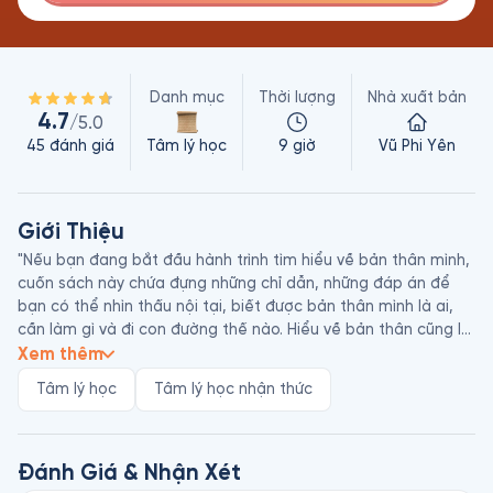
Danh mục
Thời lượng
Nhà xuất bản
4.7
/5.0
45
đánh giá
Tâm lý học
9 giờ
Vũ Phi Yên
Giới Thiệu
"Nếu bạn đang bắt đầu hành trình tìm hiểu về bản thân mình, 
cuốn sách này chứa đựng những chỉ dẫn, những đáp án để 
bạn có thể nhìn thấu nội tại, biết được bản thân mình là ai, 
cần làm gì và đi con đường thế nào. Hiểu về bản thân cũng là 
cách để chúng ta hiểu về mọi người xung quanh, có cái nhìn 
Xem thêm
thấu đáo hơn về con người, sự việc đang diễn ra xung quanh 
Tâm lý học
Tâm lý học nhận thức
mình. 

Đôi khi trong đời ta sẽ đặt câu hỏi: Tại sao người này trong 
hoàn cảnh ấy làm thế này, người kia lại làm thế khác? Vì sao 
Đánh Giá & Nhận Xét
những kẻ bạt mạng ngông cuồng, sau biến cố lớn lại chịu 