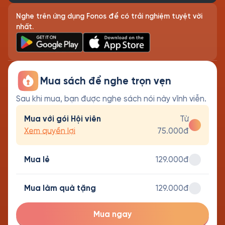
Nghe trên ứng dụng Fonos để có trải nghiệm tuyệt vời
nhất.
Mua sách để nghe trọn vẹn
Sau khi mua, bạn được nghe sách nói này vĩnh viễn.
Mua với gói Hội viên
Từ
Xem quyền lợi
75.000đ
Mua lẻ
129.000đ
Mua làm quà tặng
129.000đ
Mua ngay