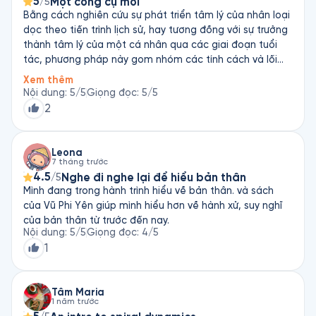
5
Một công cụ mới
/5
Bằng cách nghiên cứu sự phát triển tâm lý của nhân loại
dọc theo tiến trình lịch sử, hay tương đồng với sự trưởng
thành tâm lý của một cá nhân qua các giai đoạn tuổi
tác, phương pháp này gom nhóm các tính cách và lối
suy nghĩ biểu trưng đặc thù tại từng thời kỳ, giai đoạn, từ
Xem thêm
đó khái quát hoá và phân chia thành 8 nhóm tâm lý (giá
Nội dung
:
5
/5
Giọng đọc
:
5
/5
trị cốt lõi) chung. Dù còn nhiều tranh cãi về cơ sở khoa
2
học, nhưng đây cũng là một công cụ nữa trong việc hiểu
và đánh giá con người. Điểm mấu chốt là cần nắm rõ
đặc trưng của các nhóm tính cách, từ đó có lộ trình phát
Leona
7 tháng trước
triển tâm lý và tính cách theo “tấm bản đồ” này.
4.5
Nghe đi nghe lại để hiểu bản thân
/5
Mình đang trong hành trình hiểu về bản thân. và sách
của Vũ Phi Yên giúp mình hiểu hơn về hành xử, suy nghĩ
của bản thân từ trước đến nay.
Nội dung
:
5
/5
Giọng đọc
:
4
/5
1
Tâm Maria
1 năm trước