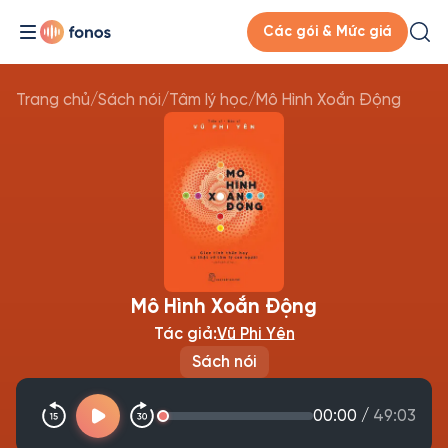
Các gói & Mức giá
Trang chủ
/
Sách nói
/
Tâm lý học
/
Mô Hình Xoắn Động
Mô Hình Xoắn Động
Tác giả:
Vũ Phi Yên
Sách nói
00:00
/
49:03