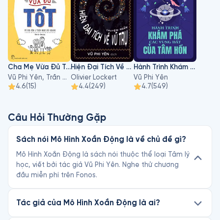
Cha Mẹ Vừa Đủ Tốt
Hiện Đại Tích Về Vũ Trụ
Hành Trình Khám Phá Các Vùng Đất Của Tâm Hồn
Vũ Phi Yên, Trần Ngọc Bảo Khanh
Olivier Lockert
Vũ Phi Yên
4.6
(
15
)
4.4
(
249
)
4.7
(
549
)
Câu Hỏi Thường Gặp
Sách nói Mô Hình Xoắn Động là về chủ đề gì?
Mô Hình Xoắn Động là sách nói thuộc thể loại Tâm lý
học, viết bởi tác giả Vũ Phi Yên. Nghe thử chương
đầu miễn phí trên Fonos.
Tác giả của Mô Hình Xoắn Động là ai?