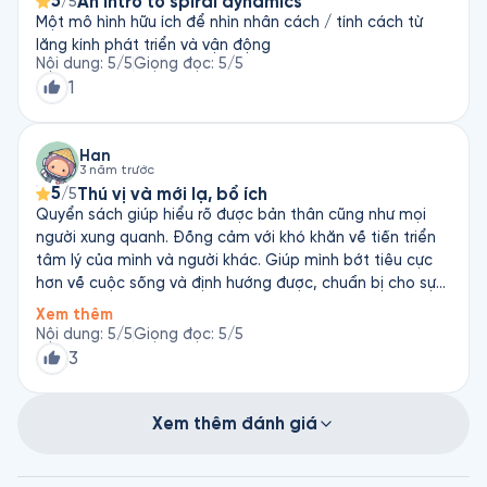
5
An intro to spiral dynamics
/5
Một mô hình hữu ích để nhìn nhân cách / tính cách từ
lăng kính phát triển và vận động
Nội dung
:
5
/5
Giọng đọc
:
5
/5
1
Han
3 năm trước
5
Thú vị và mới lạ, bổ ích
/5
Quyển sách giúp hiểu rõ được bản thân cũng như mọi
người xung quanh. Đồng cảm với khó khăn về tiến triển
tâm lý của mình và người khác. Giúp mình bớt tiêu cực
hơn về cuộc sống và định hướng được, chuẩn bị cho sự
phát triển sắp tới. Kiến thức trong sách khá mới lạ, được
Xem thêm
chị đơn giản và súc tích để người nghe dễ dàng nắm
Nội dung
:
5
/5
Giọng đọc
:
5
/5
được ý chính.
3
Xem thêm đánh giá