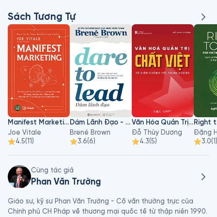
Sách Tương Tự
Manifest Marketing
Dám Lãnh Đạo - Dare To Lead
Văn Hóa Quản Trị Chất Việt
Joe Vitale
Brené Brown
Đỗ Thùy Dương
Đặng H
4.5
(
11
)
3.6
(
6
)
4.3
(
5
)
3.0
(
1
Cùng tác giả
Phan Văn Trường
Giáo sư, kỹ sư Phan Văn Trường - Cố vấn thường trực của 
Chính phủ CH Pháp về thương mại quốc tế từ thập niên 1990. 