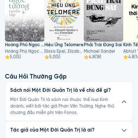
- Cố vấn cấp cao của Tập đoàn Xây dựng Hoà Bình từ 2018.

- 7/2017, ông đã cùng 22 nông dân trẻ thành lập Câu lạc bộ 
khởi nghiệp nông nghiệp Việt Nam, sau 2 năm đã qui tụ 
80.000 thành viên, trở thành một “Hệ sinh thái” đón nhận và 
chia sẻ thông tin của các nông dân từ khắp các tỉnh thành. 

- 5/2019, GS. Phan Văn Trường thành lập chuỗi khoá học hoàn 
toàn miễn phí “Cấy nền”, cùng hướng dẫn tìm nguồn gố và 
Hoàng Phủ Ngọc Tường - Tập 1
Hiệu Ứng Telomere
Phải Trái Đúng Sai
giải quyết những khó khăn nghề nghiệp cho những bạn trẻ 
Hoàng Phủ Ngọc Tường
Elissa Epel, Elizabeth Blackburn
Michael Sandel
vào đời có nhiều trăn trở về nghề. 

5.0
(
5
)
5.0
(
5
)
4.8
(
18
)
4.8
(
1
- Quyển sách đầu tay Một Đời Thương Thuyết của ông đã 
được đón nhận nồng nhiệt, và được vinh danh với Giải sách 
hay 2016, hạng mục sách Quản trị. 
Câu Hỏi Thường Gặp
Sách nói Một Đời Quản Trị là về chủ đề gì?
Một Đời Quản Trị là sách nói thuộc thể loại Kinh
doanh, viết bởi tác giả Phan Văn Trường. Nghe thử
chương đầu miễn phí trên Fonos.
Tác giả của Một Đời Quản Trị là ai?