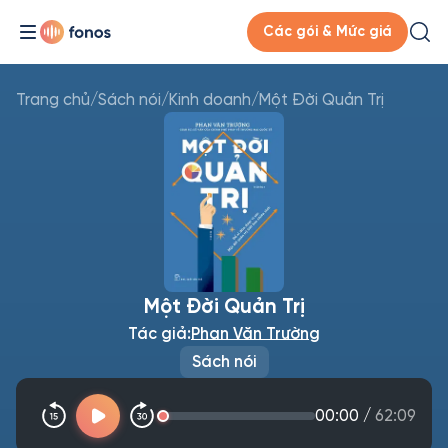
Các gói & Mức giá
Trang chủ
/
Sách nói
/
Kinh doanh
/
Một Đời Quản Trị
Một Đời Quản Trị
Tác giả:
Phan Văn Trường
Sách nói
00:00
/
62:09