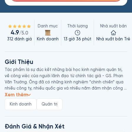
Danh mục
Thời lượng
Nhà xuất bản
4.9
/5.0
312
đánh giá
Kinh doanh
13 giờ 36 phút
Nhà xuất bản Trẻ
Giới Thiệu
Tác phẩm là sự đúc kết những bài học kinh nghiệm quản trị, 
về công việc của người lãnh đạo từ chính tác giả - GS. Phan 
Văn Trường. Ông đã có những kinh nghiệm “chinh chiến” qua 
nhiều công ty, nhiều quốc gia và nhiều năm đảm nhận công 
việc lãnh đạo.

Xem thêm
Kinh doanh
Quản trị
Có rất nhiều doanh nhân vĩ đại, những người sáng lập, xây 
dựng, điều hành những công ty hàng đầu thế giới với doanh 
thu khổng lồ nhưng họ không tự viết về mình, dù rằng có 
nhiều sách viết về họ. GS. Phan Văn Trường thì khác. Ông đã 
Đánh Giá & Nhận Xét
từng đứng đầu các tập đoàn lớn với doanh thu 60-70 tỷ đô-