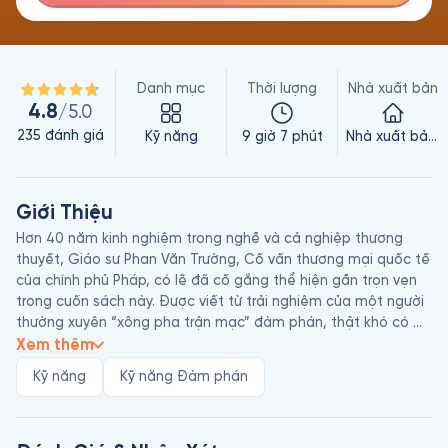
Danh mục
Thời lượng
Nhà xuất bản
4.8
/5.0
235
đánh giá
Kỹ năng
9 giờ 7 phút
Nhà xuất bản Trẻ
Giới Thiệu
Hơn 40 năm kinh nghiệm trong nghề và cả nghiệp thương 
thuyết, Giáo sư Phan Văn Trường, Cố vấn thương mại quốc tế 
của chính phủ Pháp, có lẽ đã cố gắng thể hiện gần trọn vẹn 
trong cuốn sách này. Được viết từ trải nghiệm của một người 
thường xuyên “xông pha trận mạc” đàm phán, thật khó có 
thể tìm được cuốn sách nào khác về đề tài này mang tính 
Xem thêm
thực tế cao hơn Một Đời Thương Thuyết. Trong đó không có 
Kỹ năng
Kỹ năng Đàm phán
những bài lý thuyết theo lớp lang chuẩn mực, nhưng thính giả 
sẽ được “sống” thực sự trong từng bối cảnh đàm phán như 
đang diễn ra trước mắt. Và thính giả sẽ nghe cuốn sách này 