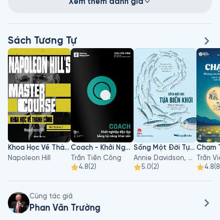
Xem thêm đánh giá
Sách Tương Tự
Khoa Học Về Thành Công
Coach - Khởi Nghiệp Độc Lập Bằng Kỹ Năng Khai Vấn
Sống Một Đời Tựa Biển Khơi
Chạm 
Napoleon Hill
Trần Tiến Công
Annie Davidson, Richard Harrington
Trần V
4.8
(
2
)
5.0
(
2
)
4.8
(
8
Cùng tác giả
Phan Văn Trường