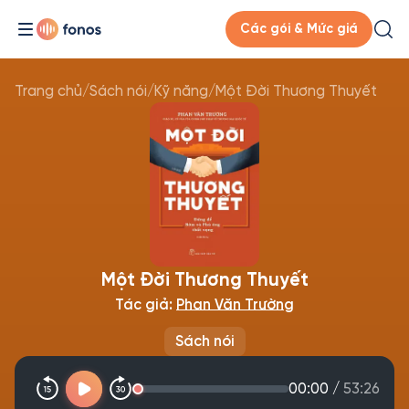
Các gói & Mức giá
Trang chủ
/
Sách nói
/
Kỹ năng
/
Một Đời Thương Thuyết
Một Đời Thương Thuyết
Tác giả:
Phan Văn Trường
Sách nói
00:00
/
53:26