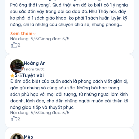
Phú ông thất vọng". Quả thật em đã ko biết có 1 ý nghĩa
sâu sắc đến vậy trong bài ca dao đó. Như Thầy nói, đây
ko phải là 1 sách giáo khoa, ko phải 1 sách huấn luyện kỹ
năng, chỉ là những câu chuyện chia sẻ, nhưng phong
cách này mang đến rất nhiều điều thú vị và bổ ích. Đôi
Xem thêm
khi e tưởng như mình thấy câu chuyện trên phim
Nội dung
:
5
/5
Giọng đọc
:
5
/5
Hollywood. Cám ơn những chia sẻ tâm huyết của Thầy
2
rất nhiều!
Hoàng An
1 năm trước
5
Tuyệt vời
/5
Điểm đặc biệt của cuốn sách là phong cách viết giản dị,
gần gũi nhưng vô cùng sâu sắc. Những bài học trong
sách phù hợp với mọi đối tượng, từ những người làm kinh
doanh, lãnh đạo, cho đến những người muốn cải thiện kỹ
năng giao tiếp và thuyết phục.
Nội dung
:
5
/5
Giọng đọc
:
5
/5
2
Mèo