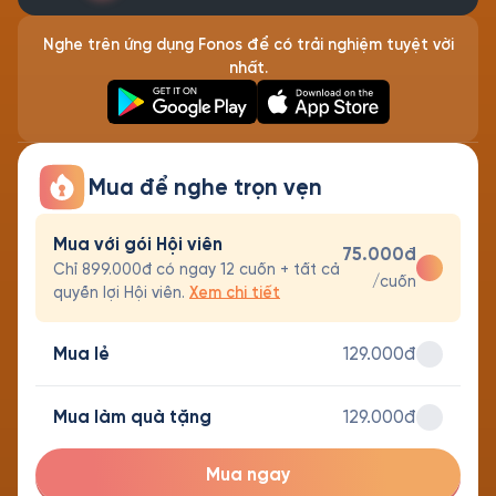
Nghe trên ứng dụng Fonos để có trải nghiệm tuyệt vời
nhất.
Mua để nghe trọn vẹn
Mua với gói Hội viên
75.000đ
Chỉ 899.000đ có ngay 12 cuốn + tất cả
/cuốn
quyền lợi Hội viên.
Xem chi tiết
Mua lẻ
129.000đ
Mua làm quà tặng
129.000đ
Mua ngay