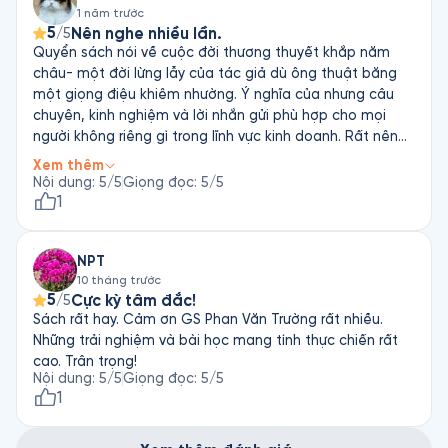
1 năm trước
5
Nên nghe nhiều lần.
/5
Quyển sách nói về cuộc đời thương thuyết khắp năm
châu- một đời lừng lẫy của tác giả dù ông thuật băng
một giọng điệu khiêm nhường. Ý nghĩa của nhưng câu
chuyên, kinh nghiệm và lời nhắn gửi phù hợp cho mọi
người không riêng gì trong lĩnh vực kinh doanh. Rất nên
nghe lại nhiều lần!
Xem thêm
Nội dung
:
5
/5
Giọng đọc
:
5
/5
1
NPT
10 tháng trước
5
Cực kỳ tâm đắc!
/5
Sách rất hay. Cảm ơn GS Phan Văn Trường rất nhiều.
Những trải nghiệm và bài học mang tính thực chiến rất
cao. Trân trọng!
Nội dung
:
5
/5
Giọng đọc
:
5
/5
1