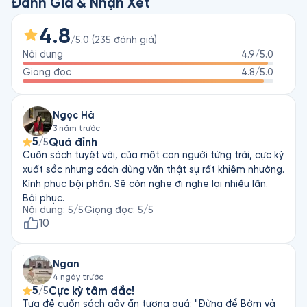
chẳng khác gì đang nghe một tập truyện ngắn đầy những 
Đánh Giá & Nhận Xét
tình tiết thú vị.
4.8
/5.0
(
235
đánh giá
)
Nội dung
4.9
/5.0
Giọng đọc
4.8
/5.0
Ngọc Hà
3 năm trước
5
Quá đỉnh
/5
Cuốn sách tuyệt vời, của một con người từng trải, cực kỳ
xuất sắc nhưng cách dùng văn thật sự rất khiêm nhường.
Kính phục bội phần. Sẽ còn nghe đi nghe lại nhiều lần.
Bội phục.
Nội dung
:
5
/5
Giọng đọc
:
5
/5
10
Ngan
4 ngày trước
5
Cực kỳ tâm đắc!
/5
Tựa đề cuốn sách gây ấn tượng quá: "Đừng để Bờm và