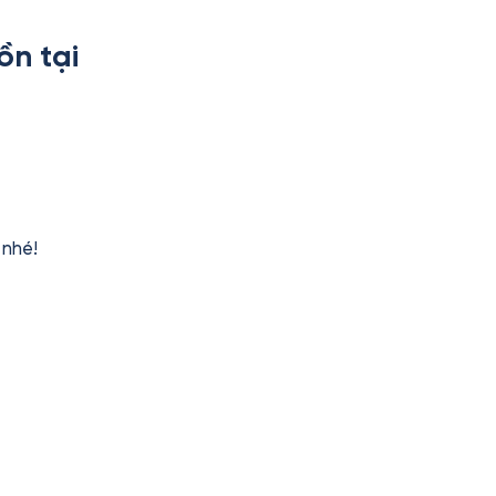
ồn tại
nhé!