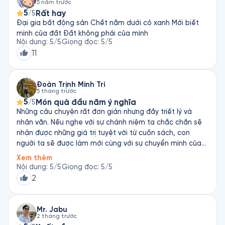
5 năm trước
tấn các em, đôi khi chỉ đơn giản là kể cho các em những câu 
5
Rất hay
/5
chuyện tôi đã đọc được ở đâu đó.

Đại gia bất động sản Chết nằm dưới cỏ xanh Mới biết
mình của đất Đất không phải của mình
Vốn tri thức của nhân loại thật vô tận. Những câu chuyện 
Nội dung
:
5
/5
Giọng đọc
:
5
/5
hàng ngày vẫn được kể khắp nơi. Nếu ta dùng các câu 
11
chuyện này, kể vào đúng hoàn cảnh thì rất có ích, thậm chí 
chuyển hóa được bao tâm hồn." - Chia sẻ của Tiến sĩ Nguyễn 
Mạnh Hùng cho sách nói Ngày Mới, Tự Làm Mới.
Đoàn Trịnh Minh Trí
5 tháng trước
5
Món quà đầu năm ý nghĩa
/5
Những câu chuyện rất đơn giản nhưng đầy triết lý và
nhân văn. Nếu nghe với sự chánh niệm ta chắc chắn sẽ
nhận được những giá trị tuyệt vời từ cuốn sách, con
người ta sẽ được làm mới cùng với sự chuyển mình của
đất trời trong những ngày đầu năm mới này. Cầu chúc
Xem thêm
cho mọi người sẽ luôn sống bình an, hạnh phúc trên
Nội dung
:
5
/5
Giọng đọc
:
5
/5
chính những bước chân của mình.
2
Mr. Jabu
2 tháng trước