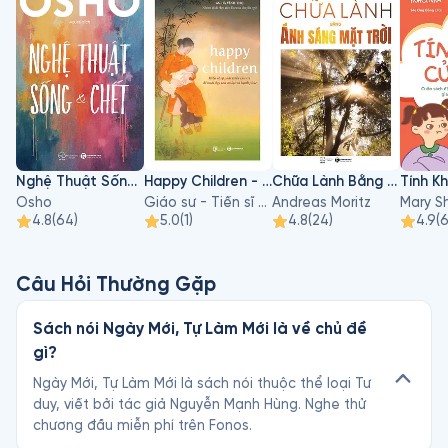
chân thành của tác giả về giá trị của hạnh phúc trong từng 
trang sách, cho đi nhiều hơn và mong muốn lan tỏa giá trị 
của sách đến nhiều người hơn.
Nghệ Thuật Sống Và Chết
Happy Children - Hiểu Về Sự Phát Triển Của Trẻ Để Nuôi Dạy Con An Lạc Và Hạnh Phúc
Chữa Lành Bằng Ánh Sáng Mặt Trời
Tính Kh
Osho
Giáo sư - Tiến sĩ Hà Vĩnh Thọ
Andreas Moritz
4.8
(
64
)
5.0
(
1
)
4.8
(
24
)
4.9
(
Câu Hỏi Thường Gặp
Sách nói Ngày Mới, Tự Làm Mới là về chủ đề
gì?
Ngày Mới, Tự Làm Mới là sách nói thuộc thể loại Tư
duy, viết bởi tác giả Nguyễn Mạnh Hùng. Nghe thử
chương đầu miễn phí trên Fonos.