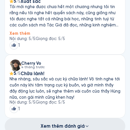
5
Xuất sắc
/5
Tôi mới nghe được chưa hết một chương nhưng tôi tin
rằng nếu tôi nghe hết quyển sách này, cũng giống như
tôi được nghe tất cả những bài học, những tinh tuý từ
các cuốn sách mà Tác Giả đã đọc, những kinh nghiệm
và kiến thức của Tác Giả. Xin chân trọng cảm ơn Tác
Xem thêm
Giả, cảm ơn Fonos, cảm ơn người đọc!
Nội dung
:
5
/5
Giọng đọc
:
5
/5
1
Cherry Vo
4 tháng trước
5
Chữa lành!
/5
Nhẹ nhàng, sâu sắc và cực kỳ chữa lành! Vô tình nghe tới
cuốn này khi tâm trạng cực kỳ buồn, và giờ mình thấy
đầy động lực luôn, sẽ nghe thêm vài cuốn của thầy Hùng
nữa, con gái mình cũng khen hay!
Nội dung
:
5
/5
Giọng đọc
:
5
/5
1
Xem thêm đánh giá