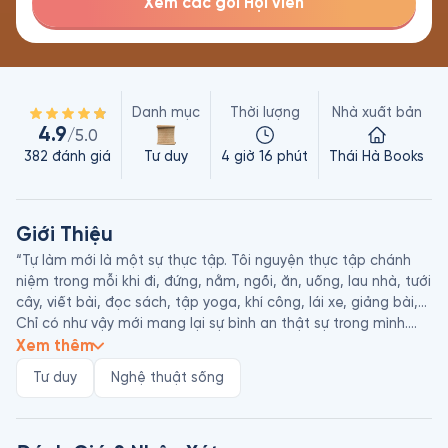
Xem các gói Hội viên
Danh mục
Thời lượng
Nhà xuất bản
4.9
/5.0
382
đánh giá
Tư duy
4 giờ 16 phút
Thái Hà Books
Giới Thiệu
“Tự làm mới là một sự thực tập. Tôi nguyện thực tập chánh 
niệm trong mỗi khi đi, đứng, nằm, ngồi, ăn, uống, lau nhà, tưới 
cây, viết bài, đọc sách, tập yoga, khí công, lái xe, giảng bài,… 
Chỉ có như vậy mới mang lại sự bình an thật sự trong mình.

Xem thêm
Chánh niệm và tỉnh giác là chìa khóa vạn năng đưa ta vào hỷ 
Tư duy
Nghệ thuật sống
lạc và vững bước trên con đường đẹp phía trước, để tiếp xúc 
sâu sắc với những màu nhiệm của sự sống. Vậy nên nhất định 
phải làm mới mình bằng cách tinh tấn thực hành chánh niệm.
