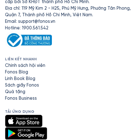
cấp bởi Sở KHĐT thành phố Hồ Chí Minh.
Địa chỉ: 119 Mỹ Kim 2 - H25, Phú Mỹ Hưng, Phường Tân Phong,
Quận 7, Thành phố Hồ Chí Minh, Việt Nam.
Email:
support@fonos.vn
Hotline: 1900.561.542
LIÊN KẾT NHANH
Chính sách hội viên
Fonos Blog
Linh Book Blog
Sách giấy Fonos
Quà tặng
Fonos Business
TẢI ỨNG DỤNG