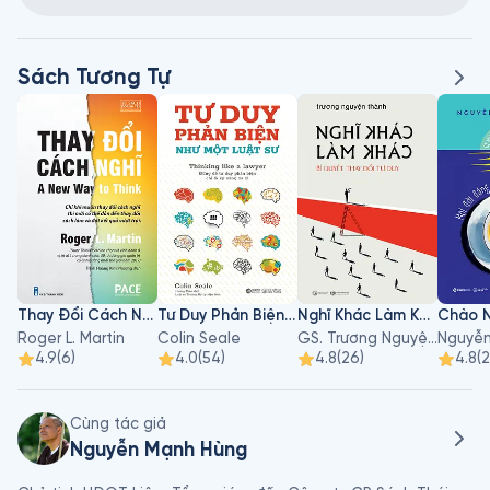
Sách Tương Tự
Thay Đổi Cách Nghĩ
Tư Duy Phản Biện Như Một Luật Sư
Nghĩ Khác Làm Khác - Bí Quyết Thay Đổi Tư Duy
Roger L. Martin
Colin Seale
GS. Trương Nguyện Thành
4.9
(
6
)
4.0
(
54
)
4.8
(
26
)
4.8
(
2
Cùng tác giả
Nguyễn Mạnh Hùng