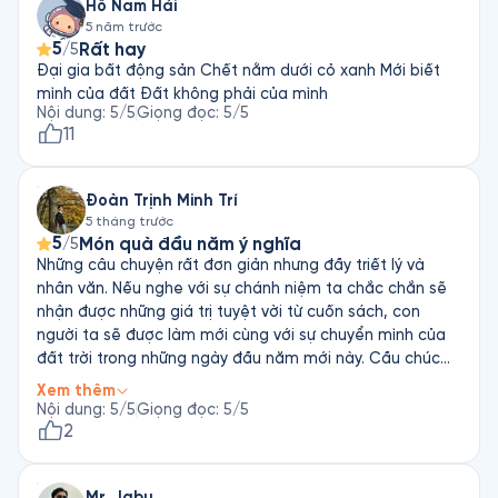
Hồ Nam Hải
tấn các em, đôi khi chỉ đơn giản là kể cho các em những câu 
5 năm trước
chuyện tôi đã đọc được ở đâu đó.

5
Rất hay
/5
Đại gia bất động sản Chết nằm dưới cỏ xanh Mới biết
Vốn tri thức của nhân loại thật vô tận. Những câu chuyện 
mình của đất Đất không phải của mình
hàng ngày vẫn được kể khắp nơi. Nếu ta dùng các câu 
Nội dung
:
5
/5
Giọng đọc
:
5
/5
chuyện này, kể vào đúng hoàn cảnh thì rất có ích, thậm chí 
11
chuyển hóa được bao tâm hồn." - Chia sẻ của Tiến sĩ Nguyễn 
Mạnh Hùng cho sách nói Ngày Mới, Tự Làm Mới.
Đoàn Trịnh Minh Trí
5 tháng trước
5
Món quà đầu năm ý nghĩa
/5
Những câu chuyện rất đơn giản nhưng đầy triết lý và
nhân văn. Nếu nghe với sự chánh niệm ta chắc chắn sẽ
nhận được những giá trị tuyệt vời từ cuốn sách, con
người ta sẽ được làm mới cùng với sự chuyển mình của
đất trời trong những ngày đầu năm mới này. Cầu chúc
cho mọi người sẽ luôn sống bình an, hạnh phúc trên
Xem thêm
chính những bước chân của mình.
Nội dung
:
5
/5
Giọng đọc
:
5
/5
2
Mr. Jabu