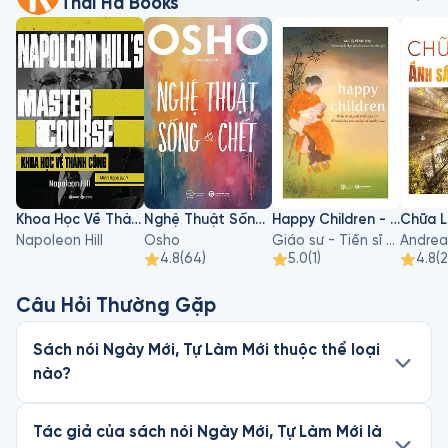
Thái Hà Books
Thông qua những cuốn sách, thính giả sẽ cảm nhận được sự 
chân thành của tác giả về giá trị của hạnh phúc trong từng 
trang sách, cho đi nhiều hơn và mong muốn lan tỏa giá trị 
của sách đến nhiều người hơn.
Khoa Học Về Thành Công
Nghệ Thuật Sống Và Chết
Happy Children - Hiểu Về Sự Phát Triển Của Trẻ Để Nuôi Dạy Con An Lạc Và Hạnh Phúc
Napoleon Hill
Osho
Giáo sư - Tiến sĩ Hà Vĩnh Thọ
Andrea
4.8
(
64
)
5.0
(
1
)
4.8
(
Câu Hỏi Thường Gặp
Sách nói Ngày Mới, Tự Làm Mới thuộc thể loại
nào?
Tác giả của sách nói Ngày Mới, Tự Làm Mới là