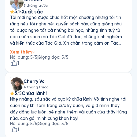
3 tháng trước
5
Xuất sắc
/5
Tôi mới nghe được chưa hết một chương nhưng tôi tin
rằng nếu tôi nghe hết quyển sách này, cũng giống như
tôi được nghe tất cả những bài học, những tinh tuý từ
các cuốn sách mà Tác Giả đã đọc, những kinh nghiệm
và kiến thức của Tác Giả. Xin chân trọng cảm ơn Tác
Giả, cảm ơn Fonos, cảm ơn người đọc!
Xem thêm
Nội dung
:
5
/5
Giọng đọc
:
5
/5
1
Cherry Vo
4 tháng trước
5
Chữa lành!
/5
Nhẹ nhàng, sâu sắc và cực kỳ chữa lành! Vô tình nghe tới
cuốn này khi tâm trạng cực kỳ buồn, và giờ mình thấy
đầy động lực luôn, sẽ nghe thêm vài cuốn của thầy Hùng
nữa, con gái mình cũng khen hay!
Nội dung
:
5
/5
Giọng đọc
:
5
/5
1