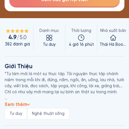
Danh mục
Thời lượng
Nhà xuất bản
4.9
/5.0
382
đánh giá
Tư duy
4 giờ 16 phút
Thái Hà Books
Giới Thiệu
“Tự làm mới là một sự thực tập. Tôi nguyện thực tập chánh 
niệm trong mỗi khi đi, đứng, nằm, ngồi, ăn, uống, lau nhà, tưới 
cây, viết bài, đọc sách, tập yoga, khí công, lái xe, giảng bài,… 
Chỉ có như vậy mới mang lại sự bình an thật sự trong mình.

Chánh niệm và tỉnh giác là chìa khóa vạn năng đưa ta vào hỷ 
Xem thêm
lạc và vững bước trên con đường đẹp phía trước, để tiếp xúc 
Tư duy
Nghệ thuật sống
sâu sắc với những màu nhiệm của sự sống. Vậy nên nhất định 
phải làm mới mình bằng cách tinh tấn thực hành chánh niệm.
