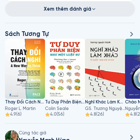
Xem thêm đánh giá
Sách Tương Tự
Thay Đổi Cách Nghĩ
Tư Duy Phản Biện Như Một Luật Sư
Nghĩ Khác Làm Khác - Bí Quyết Thay Đổi Tư Duy
Roger L. Martin
Colin Seale
GS. Trương Nguyện Thành
4.9
(
6
)
4.0
(
56
)
4.8
(
26
)
4.8
(
2
Cùng tác giả