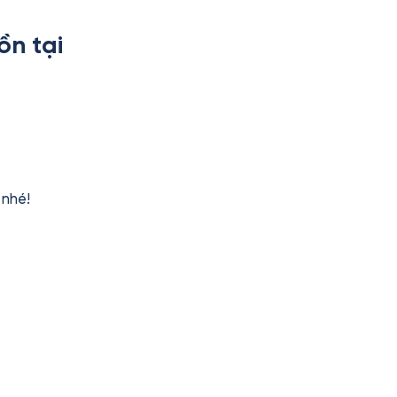
ồn tại
nhé!