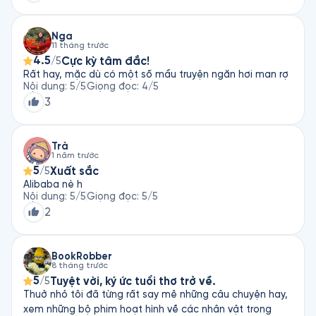
Nga
11 tháng trước
4.5
Cực kỳ tâm đắc!
/5
Rất hay, mặc dù có một số mẩu truyện ngăn hơi man rợ
Nội dung
:
5
/5
Giọng đọc
:
4
/5
3
Trà
1 năm trước
5
Xuất sắc
/5
Alibaba nè h
Nội dung
:
5
/5
Giọng đọc
:
5
/5
2
BookRobber
8 tháng trước
5
Tuyệt vời, ký ức tuổi thơ trở về.
/5
Thuở nhỏ tôi đã từng rất say mê những câu chuyện hay,
xem những bộ phim hoạt hình về các nhân vật trong