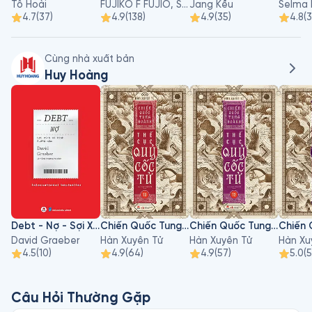
Tô Hoài
FUJIKO F FUJIO, Satoshi ITO, Yukiyo TERAMOTO
Jang Kều
Selma 
4.7
(
37
)
4.9
(
138
)
4.9
(
35
)
4.8
(
Cùng nhà xuất bản
Huy Hoàng
Debt - Nợ - Sợi Xích Vô Hình 5000 Năm
Chiến Quốc Tung Hoành - Thế Cục Quỷ Cốc Tử - Tập 13
Chiến Quốc Tung Hoành - Thế Cục Quỷ Cốc Tử - Tập 12
David Graeber
Hàn Xuyên Tử
Hàn Xuyên Tử
Hàn Xu
4.5
(
10
)
4.9
(
64
)
4.9
(
57
)
5.0
(
Câu Hỏi Thường Gặp