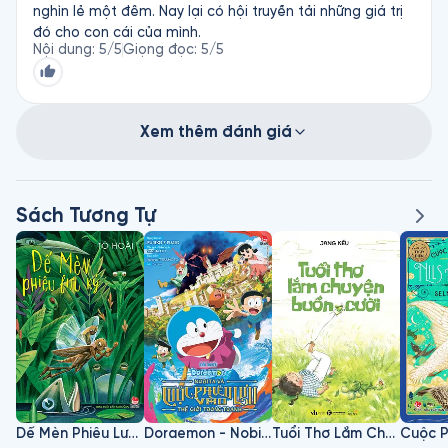
nghìn lẻ một đêm. Nay lại có hội truyền tải những giá trị
đó cho con cái của mình.
Nội dung
:
5
/5
Giọng đọc
:
5
/5
Xem thêm đánh giá
Sách Tương Tự
Dế Mèn Phiêu Lưu Ký
Doraemon - Nobita Và Cuộc Phiêu Lưu Vào Thế Giới Trong Tranh
Tuổi Thơ Lắm Chuyện Buồn Cười