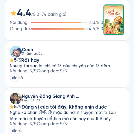
cảnh tượng huyền hoặc, lạ lùng, những tình tiết hấp dẫn, bất 
4.4
ngờ, đã lay động không biết bao trái tim trẻ thơ trên toàn 
/5.0
(
74
đánh giá
)
thế giới, đến tận ngày nay vẫn ngời sáng vẻ đẹp bất diệt của 
Nội dung
4.3
/5.0
một kho tàng văn học quý báu.
Giọng đọc
4.6
/5.0
Cuon
3 năm trước
5
Rất hay
/5
Nhưng tại sao lại chỉ có 13 câu chuyện của 13 đêm
Nội dung
:
5
/5
Giọng đọc
:
5
/5
16
Nguyễn Đăng Giang Anh & Con Của Nguyễn Đăng Giang Anh
1 năm trước
5
Đúng vị của tôi đấy. Không nhịn được
/5
Nghe ko chán 🙃🙃🙃 mặc dù hơi ít truyện một tí. Lâu
lắm mới có truyện cổ tích mà còn hay như thế này
Nội dung
:
5
/5
Giọng đọc
:
5
/5
4