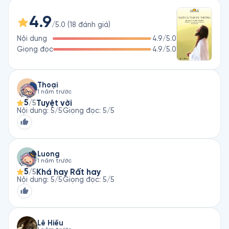
Những bài giảng trong cuốn sách này không chỉ dẫn lối cho ta 
4.9
trong cuộc sống mà còn nuôi dưỡng lòng nhân ái, hướng ta 
/5.0
(
18
đánh giá
)
trở về với bản chất tự nhiên của mình là tình yêu thương, để 
Nội dung
4.9
/5.0
rồi cùng ngợi ca và lan tỏa yêu thương đó. Nhiều chủ đề dù 
Giọng đọc
4.9
/5.0
phức tạp hay trừu tượng đều được thầy diễn giải bằng ngôn 
từ mộc mạc, qua những ví dụ gần gũi và thân thuộc trong 
cuộc sống hằng ngày.

Thoại
1 năm trước
Trong sách nói này, bạn sẽ tìm thấy chỉ dẫn về cách đối mặt 
5
Tuyệt vời
/5
với bạo lực, sợ hãi và cơn giận, cũng như lời dạy về cách 
Nội dung
:
5
/5
Giọng đọc
:
5
/5
chuyển hóa những cảm xúc tiêu cực này thành các mối quan 
hệ và tinh thần lành mạnh. Quan điểm của thầy về sự buông 
bỏ, phụng sự, tâm linh và Thượng đế là độc đáo và đầy sức 
mạnh. Thực chất, những lời chỉ dạy này là để hướng bạn đến 
Luong
với tự do. Đây sẽ là sách nói dành cho những ai đang muốn 
1 năm trước
tìm kiếm sự tự do thông qua tình yêu thương.
5
Khá hay Rất hay
/5
Nội dung
:
5
/5
Giọng đọc
:
5
/5
Lê Hiếu