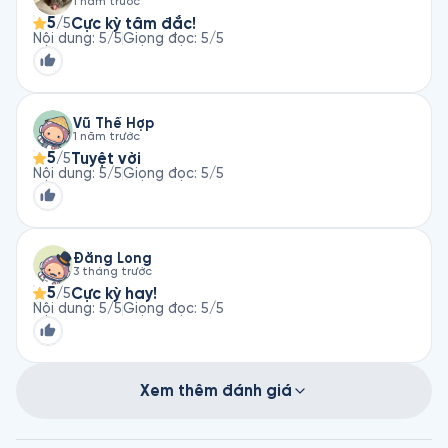
1 năm trước
5
Cực kỳ tâm đắc!
/5
Nội dung
:
5
/5
Giọng đọc
:
5
/5
Vũ Thế Hợp
1 năm trước
5
Tuyệt vời
/5
Nội dung
:
5
/5
Giọng đọc
:
5
/5
Đăng Long
3 tháng trước
5
Cực kỳ hay!
/5
Nội dung
:
5
/5
Giọng đọc
:
5
/5
Xem thêm đánh giá