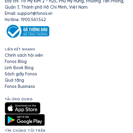
Địa chỉ: 119 Mỹ Kim 2 - H25, Phú Mỹ Hưng, Phường Tân Phong,
Quận 7, Thành phố Hồ Chí Minh, Việt Nam.
Email:
support@fonos.vn
Hotline: 1900.561.542
LIÊN KẾT NHANH
Chính sách hội viên
Fonos Blog
Linh Book Blog
Sách giấy Fonos
Quà tặng
Fonos Business
TẢI ỨNG DỤNG
TÌM CHÚNG TÔI TRÊN