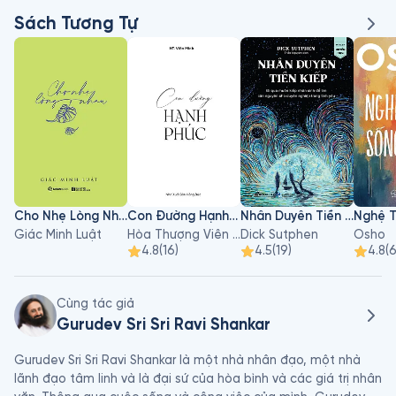
Sách Tương Tự
Cho Nhẹ Lòng Nhau
Con Đường Hạnh Phúc
Nhân Duyên Tiền Kiếp
Giác Minh Luật
Hòa Thượng Viên Minh
Dick Sutphen
Osho
4.8
(
16
)
4.5
(
19
)
4.8
(
Cùng tác giả
Gurudev Sri Sri Ravi Shankar
Gurudev Sri Sri Ravi Shankar là một nhà nhân đạo, một nhà 
lãnh đạo tâm linh và là đại sứ của hòa bình và các giá trị nhân 