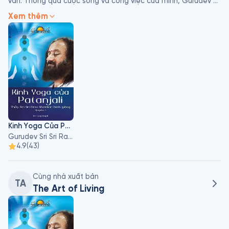
văn. Thông qua cuộc sống và công việc của mình, Gurudev 
đã truyền cảm hứng cho hàng triệu người trên thế giới với 
Xem thêm
tầm nhìn về một thế giới không căng thẳng, không bạo lực. 
Ông đã thiết kế các chương trình cung cấp các kỹ thuật và 
công cụ để có một cuộc sống sâu sắc hơn, vui vẻ hơn và đã 
thành lập các tổ chức phi lợi nhuận thừa nhận bản sắc con 
người vượt ra ngoài ranh giới của giới tính, chủng tộc, quốc 
tịch và tôn giáo.
Kinh Yoga Của Patanjali
Gurudev Sri Sri Ravi Shankar
4.9
(
43
)
Cùng nhà xuất bản
TA
The Art of Living