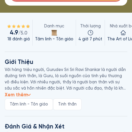
Danh mục
Thời lượng
Nhà xuất b
4.9
/5.0
18
đánh giá
Tâm linh - Tôn giáo
4 giờ 7 phút
The Art of Li
Giới Thiệu
Với hàng triệu người, Gurudev Sri Sri Ravi Shankar là người dẫn 
đường tinh thần, là Guru, là suối nguồn của tình yêu thương 
vô điều kiện. Với nhiều người, thầy là người bạn thân với sự 
sâu sắc và hồn nhiên đặc biệt. Với người cầu đạo, thầy là kho 
báu vô giá. Với người khổ đau, thầy là ngọn hải đăng của hy 
Xem thêm
vọng. Lời nói của thầy mang đến niềm an ủi và sự dễ chịu cho 
Tâm linh - Tôn giáo
Tinh thần
mọi người. Thầy là nguồn cảm hứng cho sự ra đời của nhiều 
tổ chức tình nguyện trên toàn thế giới.

Ngợi Ca Tình Yêu Thương là một tuyển tập những bài nói 
Đánh Giá & Nhận Xét
chuyện ngắn hàng tuần của thầy Gurudev Sri Sri Ravi Shankar. 