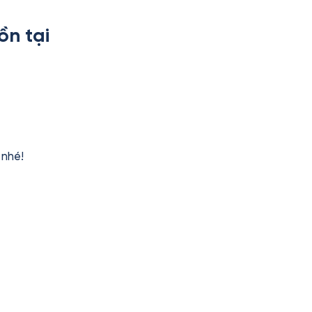
ồn tại
nhé!