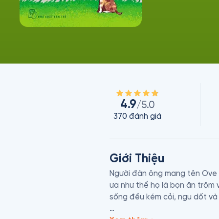
4.9
/5.0
370
đánh giá
Giới Thiệu
Người đàn ông mang tên Ove n
ưa như thể họ là bọn ăn trộm 
sống đều kém cỏi, ngu dốt và