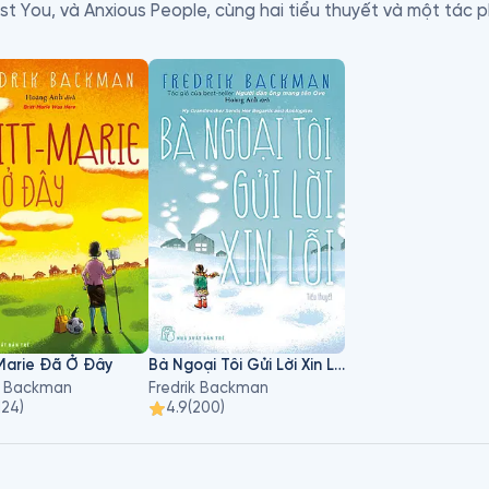
t You, và Anxious People, cùng hai tiểu thuyết và một tác p
quốc gia. Anh ấy sống ở Stockholm, Thụy Điển, với vợ và hai
-Marie Đã Ở Đây
Bà Ngoại Tôi Gửi Lời Xin Lỗi
k Backman
Fredrik Backman
124
)
4.9
(
200
)