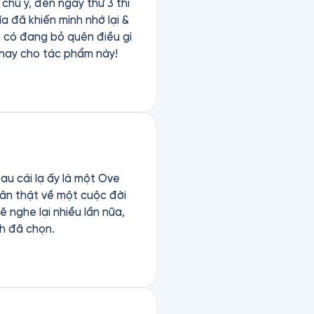
hú ý, đến ngày thứ 3 thì
a đã khiến mình nhớ lại &
h có đang bỏ quên điều gì
g đọc rất hay cho tác phẩm này!
au cái lạ ấy là một Ove
 nghe lại nhiều lần nữa,
nh đã chọn.