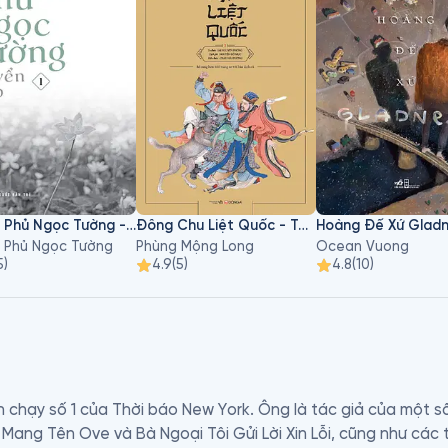
Hoàng Phủ Ngọc Tường - Tập 1
Đông Chu Liệt Quốc - Tập 3
Hoàng Đế Xứ Glad
 Phủ Ngọc Tường
Phùng Mộng Long
Ocean Vuong
5
)
4.9
(
5
)
4.8
(
10
)
n chạy số 1 của Thời báo New York. Ông là tác giả của một s
Mang Tên Ove và Bà Ngoại Tôi Gửi Lời Xin Lỗi, cũng như các 