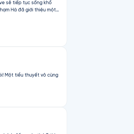
ve sẽ tiếp tục sống khổ
 được nghe nó bằng điện
ói! Một tiểu thuyết vô cùng