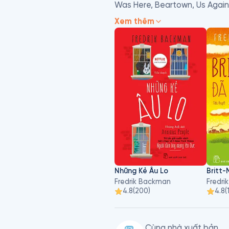
Was Here, Beartown, Us Agains
được xuất bản ở hơn bốn mươi 
Xem thêm
Những Kẻ Âu Lo
Britt
Fredrik Backman
Fredri
4.8
(
200
)
4.8
(
Cùng nhà xuất bản