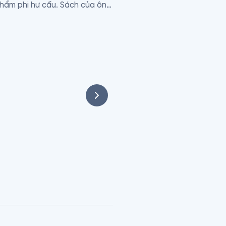
hẩm phi hư cấu. Sách của ông 
 con.