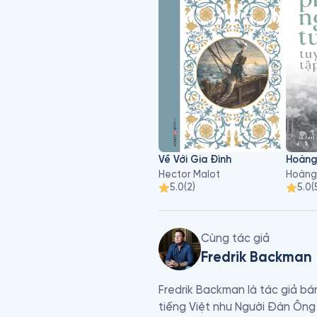
Về Với Gia Đình
Hector Malot
Hoàng
5.0
(
2
)
5.0
(
Cùng tác giả
Fredrik Backman
Fredrik Backman là tác giả bá
tiếng Việt như Người Đàn Ông 