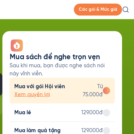
Các gói & Mức giá
Mua sách để nghe trọn vẹn
Sau khi mua, bạn được nghe sách nói
này vĩnh viễn.
Mua với gói Hội viên
Từ
Xem quyền lợi
75.000đ
Mua lẻ
129.000đ
Mua làm quà tặng
129.000đ