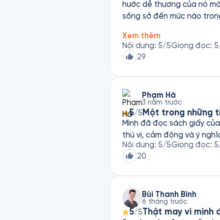
hước dễ thương của nó mà 
sống sở đến mức nào trong cái thế giới đầy
tựa sách thật thú vị! Và 
Xem thêm
thoại ở bất kỳ nơi đâu!
Nội dung
:
5
/5
Giọng đọc
:
5
29
Phạm Hà
3 năm trước
5
Một trong những t
/5
Mình đã đọc sách giấy của 
thú vị, cảm động và ý nghĩ
Nội dung
:
5
/5
Giọng đọc
:
5
20
Bùi Thanh Bình
6 tháng trước
5
Thật may vì mình
/5