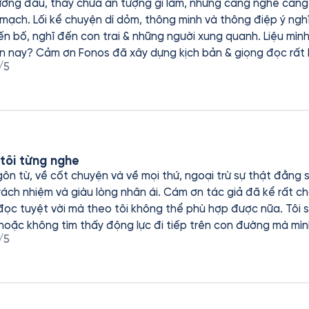
ng đầu, thấy chưa ấn tượng gì lắm, nhưng càng nghe càng c
 mạch. Lối kể chuyện dí dỏm, thông minh và thông điệp ý nghĩ
ến bố, nghĩ đến con trai & những người xung quanh. Liệu mìn
trong cuộc sống hối hả hiện nay? Cảm ơn Fonos đã xây dựng kịch bản & giọn
/5
 tôi từng nghe
ôn từ, về cốt chuyện và về mọi thứ, ngoại trừ sự thật đằng s
 nhân ái. Cám ơn tác giả đã kể rất chân thật về một cuộc đời
c tuyệt vời mà theo tôi không thể phù hợp được nữa. Tôi sẽ
 hoặc không tìm thấy động lực đi tiếp trên con đường mà mì
/5