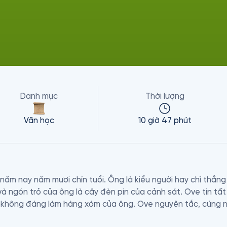
Danh mục
Thời lượng
Văn học
10 giờ 47 phút
ăm nay năm mươi chín tuổi. Ông là kiểu người hay chỉ thẳn
và ngón trỏ của ông là cây đèn pin của cảnh sát. Ove tin tất
 không đáng làm hàng xóm của ông. Ove nguyên tắc, cứng nh