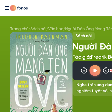
Trang chủ
/
Sách nói
/
Văn học
/
Người Đàn Ông Mang Tê
Sách nói
Người Đà
Tác giả:
Fredrik 
Nghe trên ứng dụn
nghiệm tuyệt vời n