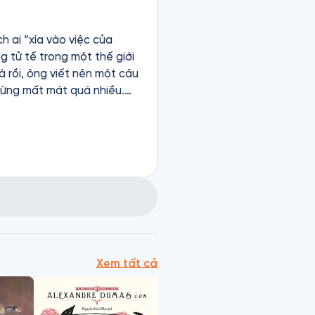
h ai “xía vào việc của
g tử tế trong một thế giới
 rồi, ông viết nên một câu
từng mất mát quá nhiều.
lớn nào. Chỉ là một người
ống. Và thật kỳ diệu, cái lý
a trẻ tò mò, một con mèo
m vào lòng người bằng
ó trải qua bao nhiêu mất
 bằng lòng trắc ẩn, dành
Xem tất cả