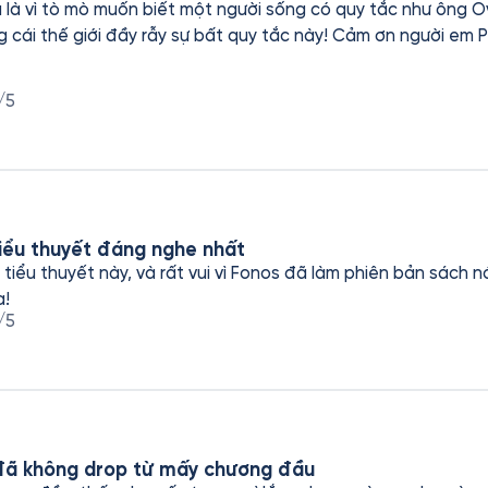
là vì tò mò muốn biết một người sống có quy tắc như ông O
 rẫy sự bất quy tắc này! Cảm ơn người em Phạm Hà đã giới thiệu một
cảm ơn Fonos đã bưng tác phẩm này lên kệ sách nói để Trâm
/5
iểu thuyết đáng nghe nhất
tiểu thuyết này, và rất vui vì Fonos đã làm phiên bản sách n
a!
/5
 đã không drop từ mấy chương đầu