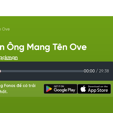
n Ove
n Ông Mang Tên Ove
Backman
00:00
/
29:38
g Fonos để có trải
hất.