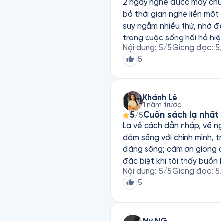
2 ngày nghe được mấy chươ
bỏ thời gian nghe liền một
suy ngẫm nhiều thứ, nhớ đ
Nội dung
:
5
/5
Giọng đọc
:
5
5
Khánh Lê
1 năm trước
5
Cuốn sách lạ nhất
/5
Lạ về cách dẫn nhập, về ng
dám sống với chính mình, trách nhiệm và giàu lòng
đáng sống; cám ơn giọng đọ
đặc biệt khi tôi thấy buồn
Nội dung
:
5
/5
Giọng đọc
:
5
5
My NG