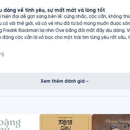
ịu dàng về tình yêu, sự mất mát và lòng tốt
i hiện đại dễ gạt sang bên lề: cứng nhắc, cộc cằn, không thíc
u có với thế giới, và có vẻ như đã từ bỏ mong muốn được sốn
 Fredrik Backman lại nhìn Ove bằng đôi mắt đầy dịu dàng. Và
 động cộc cằn là vỏ bọc cho một trái tim từng yêu rất sâu, 
e không kể về những người hùng, cũng chẳng có biến cố to 
 rồi mất đi — và đang cố tìm một lý do nhỏ xíu để tiếp tục s
/5
ều đời thường nhất: một người hàng xóm bướng bỉnh, một đứ
không ngờ tới. Cuốn sách không đánh vào nước mắt, mà chạ
 tử tế len lỏi nơi ta không ngờ. Và bằng niềm tin rằng: dù c
hể học cách yêu lại, theo cách rất riêng. Một cuốn sách viết
Xem thêm đánh giá
ằng mình đã khép lòng.