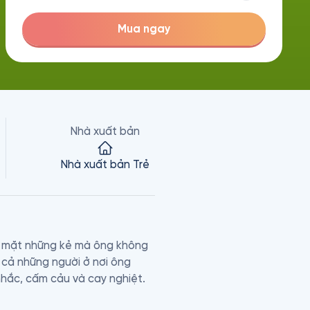
Mua ngay
Nhà xuất bản
Nhà xuất bản Trẻ
g mặt những kẻ mà ông không 
 cả những người ở nơi ông 
ắc, cấm cảu và cay nghiệt.
