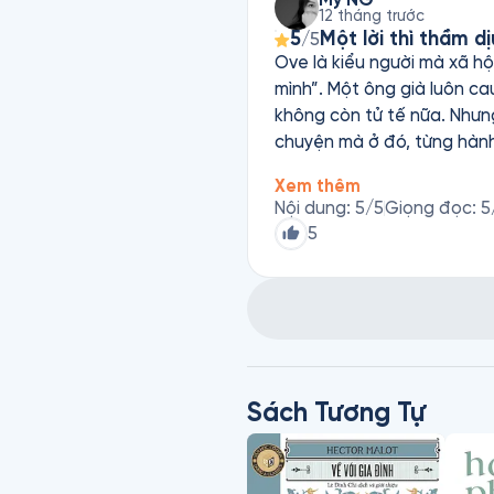
12 tháng trước
5
Một lời thì thầm d
/5
Ove là kiểu người mà xã hộ
mình”. Một ông già luôn ca
không còn tử tế nữa. Nhưng
chuyện mà ở đó, từng hành
Người đàn ông mang tên Ov
Xem thêm
đàn ông đã từng có tất cả —
Nội dung
:
5
/5
Giọng đọc
:
5
do ấy lại đến từ những đi
5
phiền toái, một cuộc gọi 
những khoảng lặng. Bằng sự
mát, con người ta vẫn có t
cho những ai từng tưởng r
Sách Tương Tự