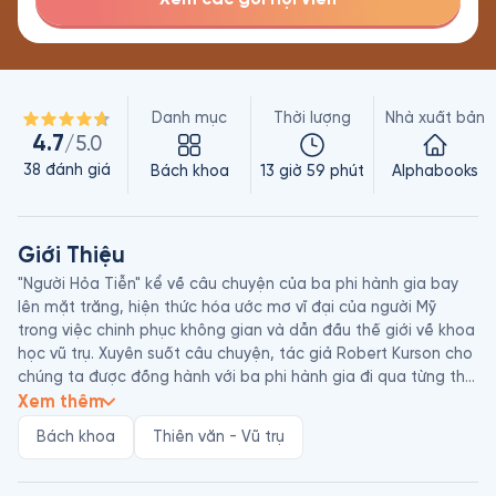
Danh mục
Thời lượng
Nhà xuất bản
4.7
/5.0
38
đánh giá
Bách khoa
13 giờ 59 phút
Alphabooks
Giới Thiệu
"Người Hỏa Tiễn" kể về câu chuyện của ba phi hành gia bay 
lên mặt trăng, hiện thức hóa ước mơ vĩ đại của người Mỹ 
trong việc chinh phục không gian và dẫn đầu thế giới về khoa 
học vũ trụ. Xuyên suốt câu chuyện, tác giả Robert Kurson cho 
chúng ta được đồng hành với ba phi hành gia đi qua từng thời 
kỳ trong chiến lược chinh phục Mặt Trăng của NASA; song 
Xem thêm
hành với cuộc chạy đua vũ trang cùng khoa học kỹ thuật của 
Bách khoa
Thiên văn - Vũ trụ
hai cực thế giới sau Thế chiến thứ II. 

Cái hay của "Người Hỏa Tiễn" là tác giả đã thuật lại một cách 