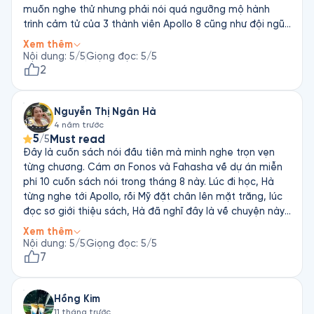
muốn nghe thử nhưng phải nói quá ngưỡng mộ hành
trình cảm tử của 3 thành viên Apollo 8 cũng như đội ngũ
Nasa tạo nên chuyến đi này. Rất ngưỡng mộ. Nghe mà
Xem thêm
hồi hộp trong từng phút khi các phi hành gia bắt đầu
Nội dung
:
5
/5
Giọng đọc
:
5
/5
hành trình.
2
Nguyễn Thị Ngân Hà
4 năm trước
5
Must read
/5
Đây là cuốn sách nói đầu tiên mà mình nghe trọn vẹn
từng chương. Cám ơn Fonos và Fahasha về dự án miễn
phí 10 cuốn sách nói trong tháng 8 này. Lúc đi học, Hà
từng nghe tới Apollo, rồi Mỹ đặt chân lên mặt trăng, lúc
đọc sơ giới thiệu sách, Hà đã nghĩ đây là về chuyện này.
Nhưng không, nó là về Apollo 8, về câu chuyện vĩ đại
Xem thêm
nhất năm 1968, những người hùng đã cứu năm 1968 của
Nội dung
:
5
/5
Giọng đọc
:
5
/5
nước Mỹ. Trong suốt 24 chương, Việt Nam được nhắc tới
7
nhiều lần, có khi còn có Hà Nội và Tết Mậu Thân năm
1968. Nghe kể chuyện thôi, mà cảm giác như mình được
Hồng Kim
chứng kiến mọi chuyện diễn ra vậy. Chân thật lắm. Dù là
11 tháng trước