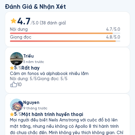
chân thực cuộc chạy đua giữa Mỹ và Liên Xô nhưng không vì 
Đánh Giá & Nhận Xét
thế mà làm cho tác phẩm trở nên khô khan. Bằng giọng văn 
kể chuyện lôi cuốn và cấu trúc mạch lạc, tác giả đã đan xen 
4.7
/5.0
(
38
đánh giá
)
vào trong cuộc đua đó những câu chuyện buồn vui, hiểm 
Nội dung
4.7
/5.0
nguy lẫn nghịch cảnh của những phi hành gia trong dự án. 

Giọng đọc
4.8
/5.0
"Một quốc gia có khả năng đưa người lên không gian nghĩa là 
họ đang trên con đường học cách di cư khỏi Trái Đất, khai 
Triều
phá Hệ Mặt Trời và xây dựng những tiền đồ trong không gian" 
5 năm trước
- Người Hỏa Tiễn
5
Rất hay
/5
Cảm ơn fonos và alphabook nhiều lắm
Nội dung
:
5
/5
Giọng đọc
:
5
/5
10
Nguyen
9 tháng trước
5
Một hành trình huyền thoại
/5
Mọi người đều biết Neils Amstrong với cuộc đổ bộ lên
mặt trăng, nhưng nếu không có Apollo 8 thì hành trình
đó chưa chắc đến. Mình không yêu thích không gian. Chỉ