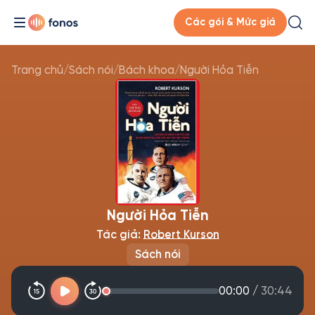
Các gói & Mức giá
Trang chủ
/
Sách nói
/
Bách khoa
/
Người Hỏa Tiễn
Người Hỏa Tiễn
Tác giả:
Robert Kurson
Sách nói
00:00
/
30:44