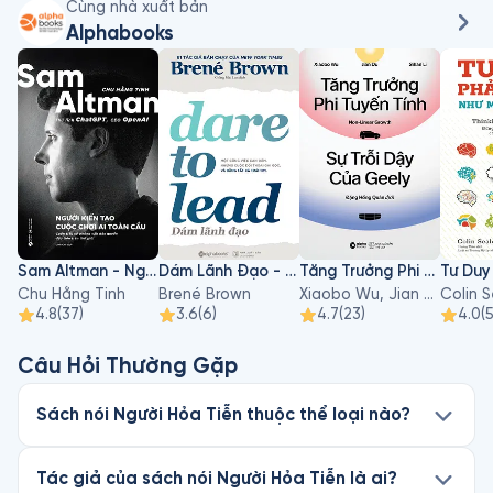
Cùng nhà xuất bản
Alphabooks
Sam Altman - Người Kiến Tạo Cuộc Chơi AI Toàn Cầu
Dám Lãnh Đạo - Dare To Lead
Tăng Trưởng Phi Tuyến Tính - Sự Trỗi Dậy Của Geely
Chu Hằng Tinh
Brené Brown
Xiaobo Wu, Jian Du, Sihan Li
Colin 
4.8
(
37
)
3.6
(
6
)
4.7
(
23
)
4.0
(
Câu Hỏi Thường Gặp
Sách nói Người Hỏa Tiễn thuộc thể loại nào?
Tác giả của sách nói Người Hỏa Tiễn là ai?