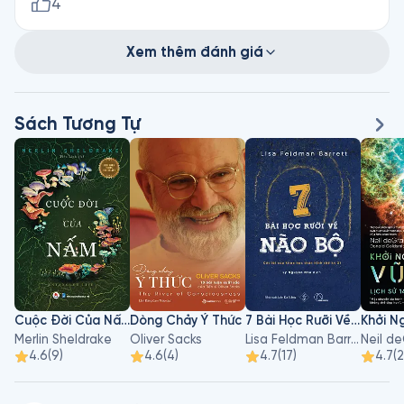
giọng để lựa chọn theo mình cũng hay. Tuy nhiên tốc độ
4
với mình hơi chậm nên thường mình cần tăng lên 1.5x.
Xem thêm đánh giá
Sách Tương Tự
Cuộc Đời Của Nấm
Dòng Chảy Ý Thức
7 Bài Học Rưỡi Về Não Bộ
Merlin Sheldrake
Oliver Sacks
Lisa Feldman Barrett
4.6
(
9
)
4.6
(
4
)
4.7
(
17
)
4.7
(