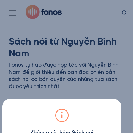
Sách nói từ Nguyễn Bình
Nam
Fonos tự hào được hợp tác với Nguyễn Bình
Nam để giới thiệu đến bạn đọc phiên bản
sách nói có bản quyền của những tựa sách
được yêu thích nhất
Khám phá thêm Sách nói