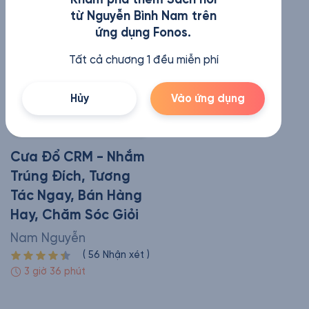
từ Nguyễn Bình Nam trên
ứng dụng Fonos.
Tất cả chương 1 đều miễn phí
Hủy
Vào ứng dụng
Cưa Đổ CRM - Nhắm
Trúng Đích, Tương
Tác Ngay, Bán Hàng
Hay, Chăm Sóc Giỏi
Nam Nguyễn
(
56
Nhận xét
)
3 giờ 36 phút