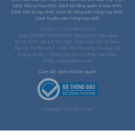
Sách tiểu sử hay nhất
,
Sách kỹ năng quản trị hay nhất
,
Sách tâm lý hay nhất
,
Sách kỹ năng bán hàng hay nhất
,
Sách truyền cảm hứng hay nhất
CÔNG TY CỔ PHẦN FONOS
Giấy CNĐKKD: 0315637603, đăng ký lần đầu ngày
18/04/2019 cấp bởi Sở KHĐT thành phố Hồ Chí Minh.
Địa chỉ: 119 Mỹ Kim 2 - H25, Phú Mỹ Hưng, Phường Tân
Phong, Quận 7, Thành phố Hồ Chí Minh, Việt Nam.
EMAIL: support@fonos.vn
Cam kết sách nói bản quyền
Copyright
2026
By Fonos