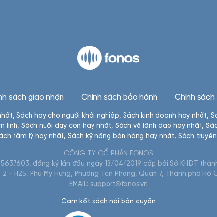
nh sách giao nhận
Chính sách bảo hành
Chính sách
nhất
,
Sách hay cho người khởi nghiệp
,
Sách kinh doanh hay nhất
,
S
m linh
,
Sách nuôi dạy con hay nhất
,
Sách về lãnh đạo hay nhất
,
Sác
ách tâm lý hay nhất
,
Sách kỹ năng bán hàng hay nhất
,
Sách truyề
CÔNG TY CỔ PHẦN FONOS
5637603, đăng ký lần đầu ngày 18/04/2019 cấp bởi Sở KHĐT thành
im 2 - H25, Phú Mỹ Hưng, Phường Tân Phong, Quận 7, Thành phố Hồ C
EMAIL: support@fonos.vn
Cam kết sách nói bản quyền