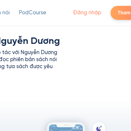
 nói
PodCourse
Đăng nhập
Tham 
 Nguyễn Dương
p tác với Nguyễn Dương
đọc phiên bản sách nói
ng tựa sách được yêu