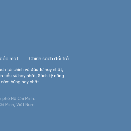
 bảo mật
Chính sách đổi trả
ách tài chính và đầu tư hay nhất
,
h tiểu sử hay nhất
,
Sách kỹ năng
n cảm hứng hay nhất
 phố Hồ Chí Minh.
hí Minh, Việt Nam.