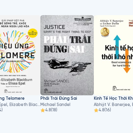
ẻ
Ứng Telomere
Phải Trái Đúng Sai
Kinh Tế Học Thời K
Elissa Epel, Elizabeth Blackburn
Michael Sandel
4
)
4.8
(
18
)
4.8
(
16
)