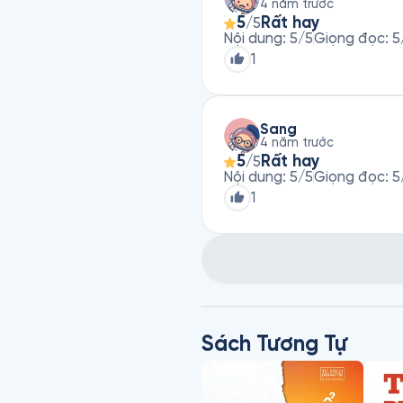
4 năm trước
5
Rất hay
/5
Nội dung
:
5
/5
Giọng đọc
:
5
1
Sang
4 năm trước
5
Rất hay
/5
Nội dung
:
5
/5
Giọng đọc
:
5
1
Sách Tương Tự