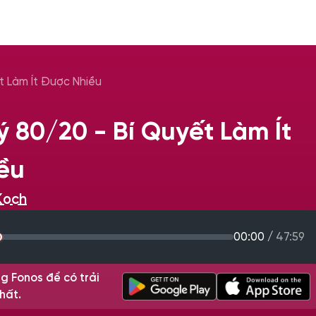
t Làm Ít Được Nhiều
 80/20 - Bí Quyết Làm Ít
ều
Koch
00:00
/
47:59
g Fonos để có trải
hất.