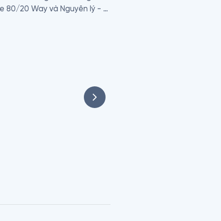
e 80/20 Way và Nguyên lý - 
p đa năng”, thu về được 
khách sạn, sản xuất máy vi 
vấn của Mỹ là Bain & Co và là 
nh công nhất thế giới trong 
m yết trên thị trường chứng 
. Hiện tại ông cũng là giám 
Vương quốc Anh và Nam Phi.