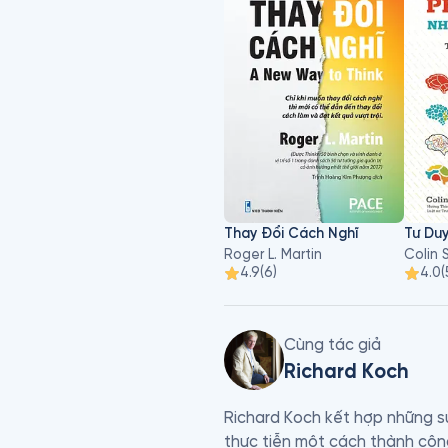
Thay Đổi Cách Nghĩ
Roger L. Martin
Colin 
4.9
(
6
)
4.0
(
Cùng tác giả
Richard Koch
Richard Koch kết hợp những su
thực tiễn một cách thành công