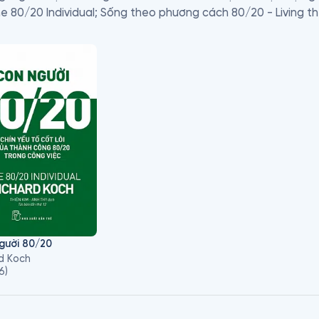
 80/20 Individual; Sống theo phương cách 80/20 - Living th
Nicholas Brealey xuất bản), ông còn là một “nhà doanh nghiệ
ừ những công ty thuộc nhiều loại hình khác nhau như tư vấn, 
ợu gin, và đầu tư vào công nghệ cao.

 kiếm tiền, ông từng là một người cộng sự với một công ty tư 
ship, một “cửa hiệu cao cấp” về chiến lược doanh thương thà
giám đốc không tham gia điều hành của bốn công ty được niê
 cho những tập đoàn vốn đầu cơ ở Vương quốc Anh và Nam Phi
er và tham gia tư vấn cho các tập đoàn cổ phần tư nhân ở 
gười 80/20
d Koch
6
)