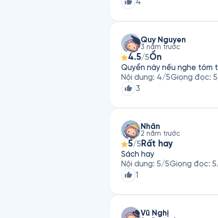
4
Quy Nguyen
3 năm trước
4.5
Ổn
/5
Quyển này nếu nghe tóm tắt
Nội dung
:
4
/5
Giọng đọc
:
5
3
Nhân
2 năm trước
5
Rất hay
/5
Sách hay
Nội dung
:
5
/5
Giọng đọc
:
5
1
Vũ Nghị