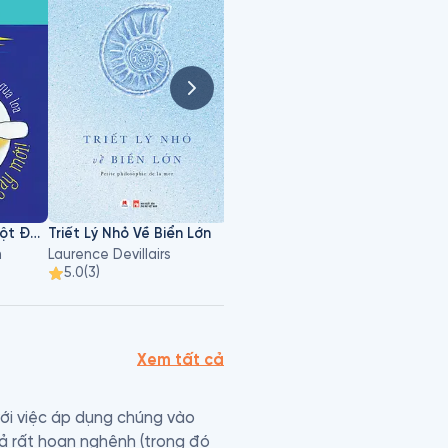
Chào Ngày Mới - Một Đời Đáng Giá Đừng Sống Qua Loa
Triết Lý Nhỏ Về Biển Lớn
Chiến Thắng Con Quỷ Trong Bạn
h
Laurence Devillairs
Napoleon Hill, Sharon Lechter
Russe
5.0
(
3
)
4.8
(
113
)
4.6
Xem tất cả
ới việc áp dụng chúng vào 
ả rất hoan nghênh (trong đó 