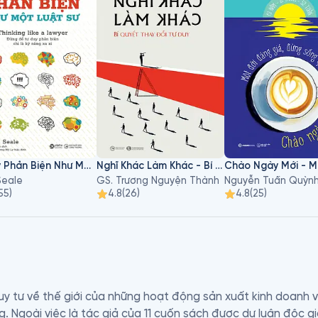
Tư Duy Phản Biện Như Một Luật Sư
Nghĩ Khác Làm Khác - Bí Quyết Thay Đổi Tư Duy
Seale
GS. Trương Nguyện Thành
Nguyễn Tuấn Quỳn
55
)
4.8
(
26
)
4.8
(
25
)
y tư về thế giới của những hoạt động sản xuất kinh doanh v
. Ngoài việc là tác giả của 11 cuốn sách được dư luận độc gi