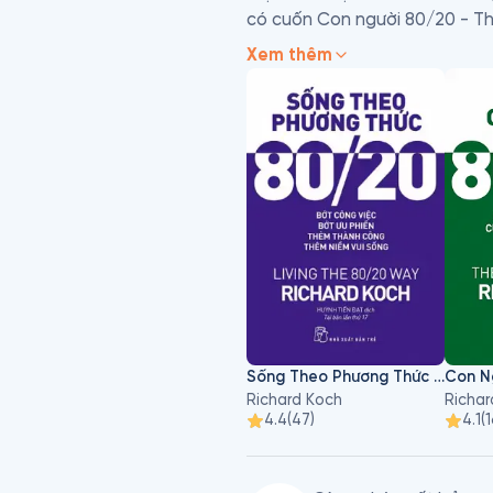
có cuốn Con người 80/20 - The
The 80/20 Principle, cũng do 
Xem thêm
những khoản lợi nhuận to lớn t
tính dạng sổ tay, nhà hàng, rư
 Trước khi chuyên tâm vào việc
đồng sáng lập của LEK Partner
những năm 1980. Ông hiện là 
khoán và là chuyên gia tư vấn
đốc kiêm nhà đầu tư của Bett
Sống Theo Phương Thức 80/20
Con N
Richard Koch
Richar
4.4
(
47
)
4.1
(
1