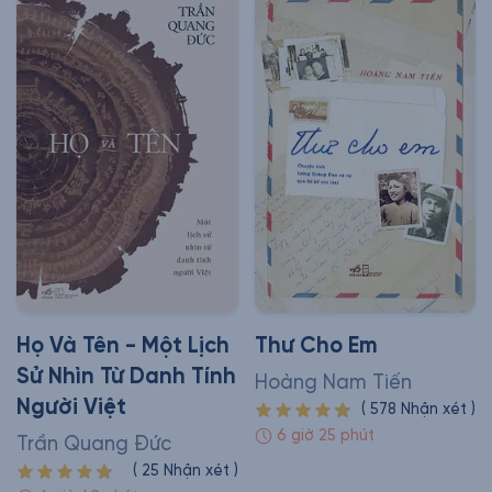
Họ Và Tên - Một Lịch
Thư Cho Em
Sử Nhìn Từ Danh Tính
Hoàng Nam Tiến
Người Việt
(
578
Nhận xét
)
6 giờ 25 phút
Trần Quang Đức
(
25
Nhận xét
)