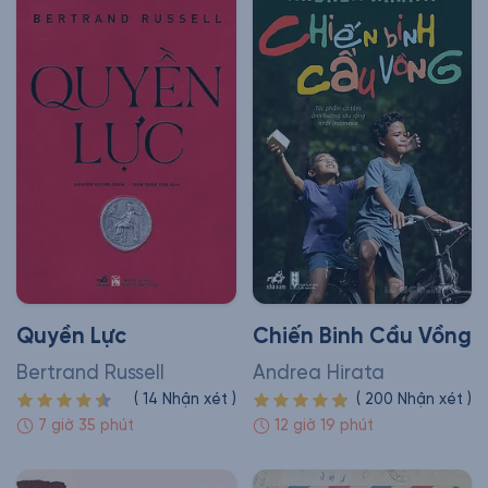
Quyền Lực
Chiến Binh Cầu Vồng
Bertrand Russell
Andrea Hirata
(
14
Nhận xét
)
(
200
Nhận xét
)
7 giờ 35 phút
12 giờ 19 phút