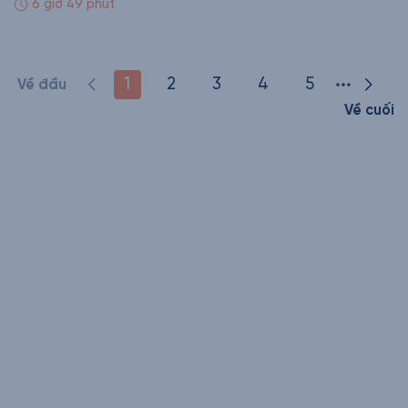
6 giờ 49 phút
1
2
3
4
5
Về đầu
Về cuối