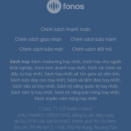
Chính sách thanh toán
Chính sách giao nhận
Chính sách bảo hành
Chính sách bảo mật
Chính sách đổi trả
Sách hay
:
Sách marketing hay nhất
,
Sách hay cho người
khởi nghiệp
,
Sách kinh doanh hay nhất
,
Sách tài chính và
đầu tư hay nhất
,
Sách hay nhất về tôn giáo và tâm linh
,
Sách nuôi dạy con hay nhất
,
Sách về lãnh đạo hay nhất
,
Sách tiểu sử hay nhất
,
Sách kỹ năng quản trị hay nhất
,
Sách tâm lý hay nhất
,
Sách kỹ năng bán hàng hay nhất
,
Sách truyền cảm hứng hay nhất
CÔNG TY CỔ PHẦN FONOS
Giấy CNĐKKD: 0315637603, đăng ký lần đầu ngày
18/04/2019 cấp bởi Sở KHĐT thành phố Hồ Chí Minh.
Địa chỉ: 119 Mỹ Kim 2 - H25, Phú Mỹ Hưng, Phường Tân