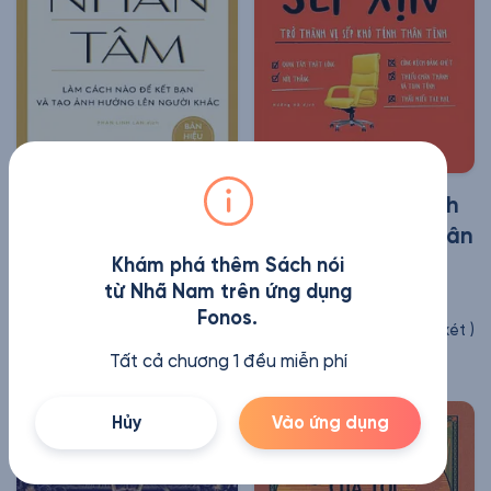
Đắc Nhân Tâm
Sếp Xịn - Trở Thành
Vị Sếp Khó Tính Thân
Dale Carnegie
Khám phá thêm Sách nói
Tình
(
505
Nhận xét
)
từ Nhã Nam trên ứng dụng
9 giờ 19 phút
Kim Scott
Fonos.
(
3
Nhận xét
)
11 giờ 7 phút
Tất cả chương 1 đều miễn phí
Hủy
Vào ứng dụng