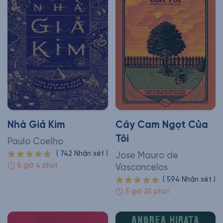
Nhà Giả Kim
Cây Cam Ngọt Của
Tôi
Paulo Coelho
(
742
Nhận xét
)
Jose Mauro de
5 giờ 4 phút
Vasconcelos
(
594
Nhận xét
)
5 giờ 25 phút