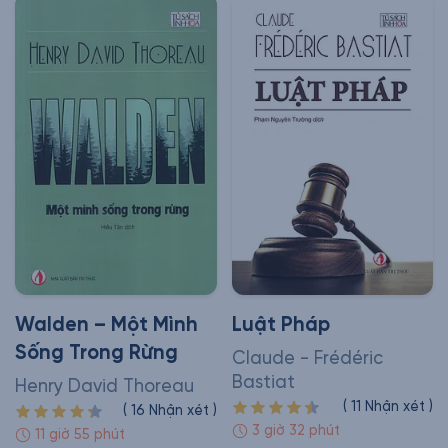
Walden – Một Mình
Luật Pháp
Sống Trong Rừng
Claude - Frédéric
Bastiat
Henry David Thoreau
(
11
Nhận xét
)
(
16
Nhận xét
)
3 giờ 32 phút
11 giờ 55 phút