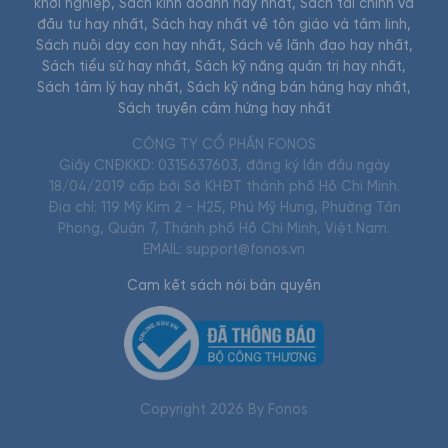
khởi nghiệp
,
Sách kinh doanh hay nhất
,
Sách tài chính và
đầu tư hay nhất
,
Sách hay nhất về tôn giáo và tâm linh
,
Sách nuôi dạy con hay nhất
,
Sách về lãnh đạo hay nhất
,
Sách tiểu sử hay nhất
,
Sách kỹ năng quản trị hay nhất
,
Sách tâm lý hay nhất
,
Sách kỹ năng bán hàng hay nhất
,
Sách truyền cảm hứng hay nhất
CÔNG TY CỔ PHẦN FONOS
Giấy CNĐKKD: 0315637603, đăng ký lần đầu ngày
18/04/2019 cấp bởi Sở KHĐT thành phố Hồ Chí Minh.
Địa chỉ: 119 Mỹ Kim 2 - H25, Phú Mỹ Hưng, Phường Tân
Phong, Quận 7, Thành phố Hồ Chí Minh, Việt Nam.
EMAIL: support@fonos.vn
Cam kết sách nói bản quyền
Copyright
2026
By Fonos