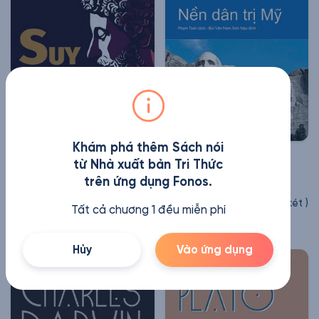
Khám phá thêm Sách nói
Suy Tưởng
Nền Dân Trị Mỹ
từ Nhà xuất bản Tri Thức
trên ứng dụng Fonos.
Marcus Aurelius
Alexis de Tocqueville
(
49
Nhận xét
)
(
14
Nhận xét
)
Tất cả chương 1 đều miễn phí
7 giờ 45 phút
37 giờ 9 phút
Hủy
Vào ứng dụng