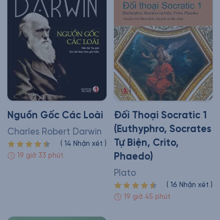
Nguồn Gốc Các Loài
Đối Thoại Socratic 1
(Euthyphro, Socrates
Charles Robert Darwin
Tự Biện, Crito,
(
14
Nhận xét
)
Phaedo)
19 giờ 33 phút
Plato
(
16
Nhận xét
)
19 giờ 45 phút