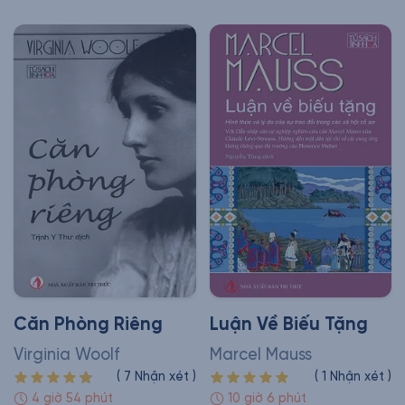
Căn Phòng Riêng
Luận Về Biếu Tặng
Virginia Woolf
Marcel Mauss
(
7
Nhận xét
)
(
1
Nhận xét
)
4 giờ 54 phút
10 giờ 6 phút