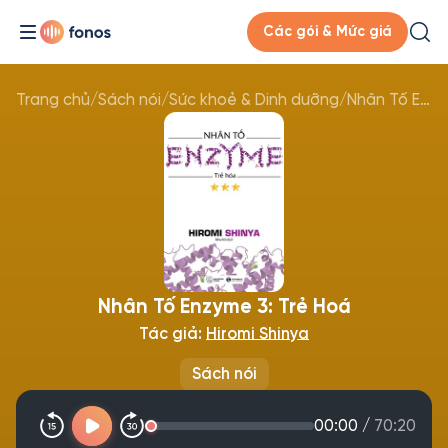
Các gói & Mức giá
Trang chủ
/
Sách nói
/
Sức khoẻ & Dinh dưỡng
/
Nhân Tố Enzyme 3: Trẻ Hoá
Nhân Tố Enzyme 3: Trẻ Hoá
Tác giả:
Hiromi Shinya
Sách nói
00:00
/
70:20