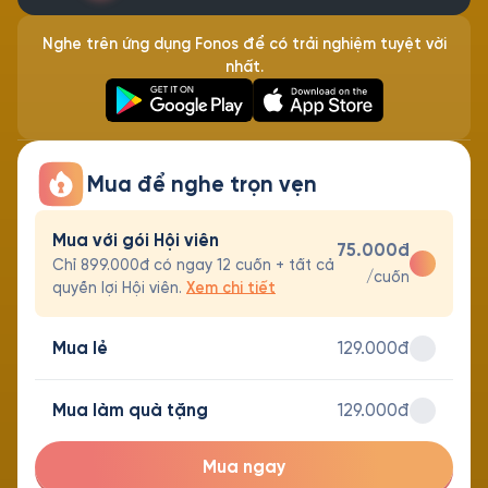
Nghe trên ứng dụng Fonos để có trải nghiệm tuyệt vời
nhất.
Mua để nghe trọn vẹn
Mua với gói Hội viên
75.000đ
Chỉ 899.000đ có ngay 12 cuốn + tất cả
/cuốn
quyền lợi Hội viên.
Xem chi tiết
Mua lẻ
129.000đ
Mua làm quà tặng
129.000đ
Mua ngay