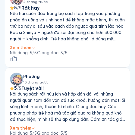
4 tháng trước
của giấc ngủ, Nhân Tố Enzyme 3 – Trẻ Hóa còn mang lại cho 
5
Rất hay
/5
bạn nhiều khám phá bất ngờ như vì sao phụ nữ sau khi chồng 
Nếu hai cuốn đầu trong bộ sách tập trung vào phương
mất lại trở nên trẻ trung, ruột của những người hơn 100 tuổi 
pháp ăn uống và sinh hoạt để không mắc bệnh, thì cuốn
có gì đặc biệt, ăn kiêng không đúng cách có thể gây hại cho 
thứ ba này đi sâu vào cách đảo ngược quá trình lão hóa.
sức khỏe, nước tinh khiết không phải là nước tự nhiên, vì sao 
Bác sĩ Shinya — người đã soi đại tràng cho hơn 300.000
các nghệ sĩ piano thường sống thọ, cà phê cũng có thể ảnh 
người — khẳng định: Trẻ hóa không phải là dùng mỹ
hưởng đến quá trình lão hóa và não bộ v.v.
phẩm bên ngoài, mà là làm sạch "rác" bên trong tế bào.
Xem thêm
Trẻ hóa là một lựa chọn. Bằng cách thay đổi thói quen
Nội dung
:
5
/5
Giọng đọc
:
5
/5
ăn uống và lối sống, bạn không chỉ kéo dài tuổi thọ mà
còn nâng cao chất lượng sống ở mọi độ tuổi. Như bác sĩ
Shinya nói: "Đường ruột sạch sẽ là biểu hiện của một cơ
Phương
thể trẻ trung."
10 tháng trước
5
Tuyệt vời!
/5
Nội dung sách rất hữu ích và hấp dẫn đối với những
người quan tâm đến vấn đề sức khoẻ, hướng đến một lối
sống lành mạnh, thuận tự nhiên. Giọng đọc hay. Các
phương pháp trẻ hoá mà tác giả đưa ra không quá khó
để thực hiện, mình sẽ thử áp dụng dần. Cảm ơn tác giả.
Cảm ơn Fonos đã giúp mình đọc hết cuốn sách khi mình
Xem thêm
ko đủ thời gian đọc sách giấy :)
Nội dung
:
5
/5
Giọng đọc
:
5
/5