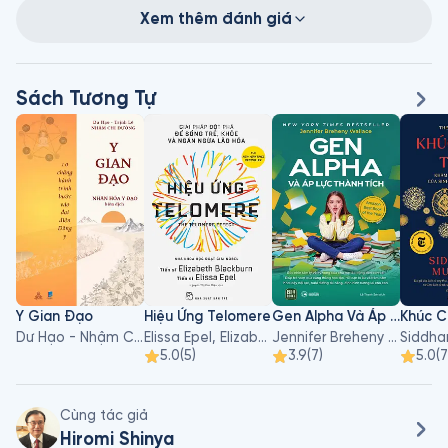
Xem thêm đánh giá
Sách Tương Tự
Y Gian Đạo
Hiệu Ứng Telomere
Gen Alpha Và Áp Lực Thành Tích
Dư Hạo - Nhậm Chi Đường, Trịnh Lê
Elissa Epel, Elizabeth Blackburn
Jennifer Breheny Wallace
5.0
(
5
)
3.9
(
7
)
5.0
(
7
Cùng tác giả
Hiromi Shinya