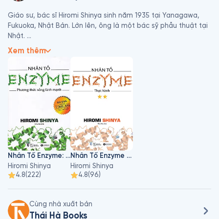
Giáo sư, bác sĩ Hiromi Shinya sinh năm 1935 tại Yanagawa, 
Fukuoka, Nhật Bản. Lớn lên, ông là một bác sỹ phẫu thuật tại 
Nhật. 

Ông là giáo sư lâm sàng về phẫu thuật của Trường Đại học Y 
Xem thêm
khoa Albert Einstein và là Trưởng khoa Nội soi của Bệnh viện 
Beth Israel ở New York. Ông là bác sỹ nổi tiếng của Nhật Bản, 
chuyên chữa trị cho thành viên trong hoàng gia Nhật Bản và 
các quan chức hàng đầu của chính phủ. Ở Hoa Kỳ, ông cũng 
chữa trị cho nhiều tổng thống và những nhân vật nổi tiếng.

Giáo sư Hiromi Shinya là một trong những vị bác sĩ tiên phong 
trong việc thay đổi quan niệm ăn uống để có sức khỏe tốt và 
hỗ trợ điều trị bệnh. Ông được biết đến như bậc thầy tiên 
phong về các phương pháp nội soi mà nổi tiếng một trong số 
Nhân Tố Enzyme: Phương Thức Sống Lành Mạnh
Nhân Tố Enzyme 2: Thực Hành
đó là phương pháp Shinya, có thể giúp loại bỏ những khối u 
Hiromi Shinya
Hiromi Shinya
bên trong đường ruột mà không cần phải tiến hành mổ như 
4.8
(
222
)
4.8
(
96
)
thông thường. Được biết đến với những lý thuyết về sức khỏe 
con người, những phương pháp sống lành mạnh để chống 
chọi với các loại bệnh, ông chính là tác giả của nhiều cuốn 
Cùng nhà xuất bản
sách nổi tiếng về lĩnh vực này.

Thái Hà Books