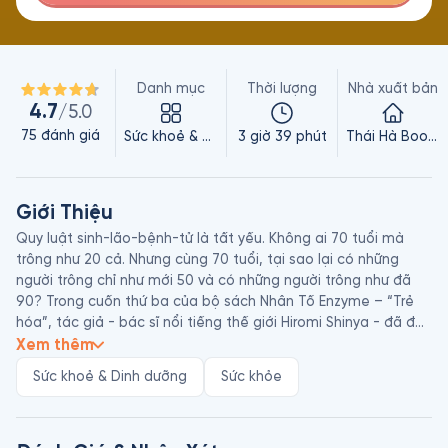
Danh mục
Thời lượng
Nhà xuất bản
4.7
/5.0
75
đánh giá
Sức khoẻ & Dinh dưỡng
3 giờ 39 phút
Thái Hà Books
Giới Thiệu
Quy luật sinh-lão-bệnh-tử là tất yếu. Không ai 70 tuổi mà 
trông như 20 cả. Nhưng cùng 70 tuổi, tại sao lại có những 
người trông chỉ như mới 50 và có những người trông như đã 
90? Trong cuốn thứ ba của bộ sách Nhân Tố Enzyme – “Trẻ 
hóa”, tác giả - bác sĩ nổi tiếng thế giới Hiromi Shinya - đã đặt 
ra câu hỏi này.

Xem thêm
Sức khoẻ & Dinh dưỡng
Sức khỏe
Trong cuộc sống, thỉnh thoảng chúng ta gặp những người mà 
chúng ta quen gọi là “trẻ hơn tuổi thật.” Họ không chỉ có vẻ 
ngoài trẻ trung hơn, mà còn khỏe mạnh hơn so với những 