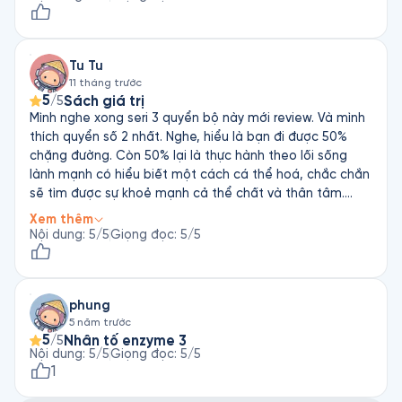
Tu Tu
11 tháng trước
5
Sách giá trị
/5
Mình nghe xong seri 3 quyển bộ này mới review. Và mình
thích quyển số 2 nhất. Nghe, hiểu là bạn đi được 50%
chặng đường. Còn 50% lại là thực hành theo lối sống
lành mạnh có hiểu biết một cách cá thể hoá, chắc chắn
sẽ tìm được sự khoẻ mạnh cả thể chất và thân tâm.
Chúc bạn hữu duyên lành.
Xem thêm
Nội dung
:
5
/5
Giọng đọc
:
5
/5
phung
5 năm trước
5
Nhân tố enzyme 3
/5
Nội dung
:
5
/5
Giọng đọc
:
5
/5
1