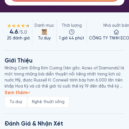
Danh mục
Thời lượng
Nhà xuất bả
4.6
/5.0
25
đánh giá
Tư duy
1 giờ 44 phút
CÔNG TY TNHH ECO
Giới Thiệu
Những Cánh Đồng Kim Cương (tên gốc: Acres of Diamonds) là 
một trong những bài diễn thuyết nổi tiếng nhất trong lịch sử 
nước Mỹ, được Russell H. Conwell trình bày hơn 6.000 lần trên 
khắp Hoa Kỳ và cả thế giới từ cuối thế kỷ 19 đến đầu thế kỷ 
20. Bài diễn thuyết này đã trở thành nền tảng tư tưởng cho 
Xem thêm
triết lý tự lực, phát triển bản thân và giáo dục đại chúng, 
Tư duy
Nghệ thuật sống
được đưa vào giảng dạy trong các trường, doanh nghiệp, 
cũng như các chương trình phát triển cá nhân suốt hơn một 
thế kỷ và được xem là tiền đề cho nhiều phong trào tư duy 
tích cực và thành công hiện đại.

Đánh Giá & Nhận Xét