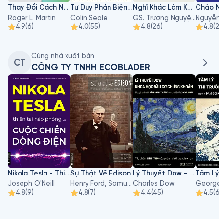
Thay Đổi Cách Nghĩ
Tư Duy Phản Biện Như Một Luật Sư
Nghĩ Khác Làm Khác - Bí Quyết Thay Đổi Tư Duy
Roger L. Martin
Colin Seale
GS. Trương Nguyện Thành
4.9
(
6
)
4.0
(
55
)
4.8
(
26
)
4.8
(
2
Cùng nhà xuất bản
CT
CÔNG TY TNHH ECOBLADER
Nikola Tesla - Thiên Tài Hào Phóng Và Cuộc Chiến Dòng Điện
Sự Thật Về Edison
Lý Thuyết Dow - Khoa Học Đầu Cơ Chứng Khoán
Joseph O'Neill
Henry Ford, Samuel Crowther
Charles Dow
4.8
(
9
)
4.8
(
7
)
4.4
(
45
)
4.5
(