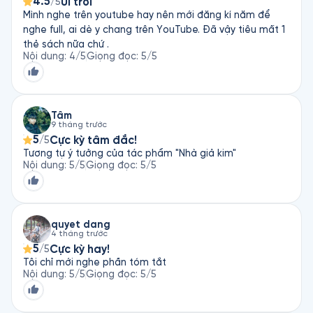
4.5
Ui trời
/5
Mình nghe trên youtube hay nên mới đăng kí năm để
nghe full, ai dè y chang trên YouTube. Đã vậy tiêu mất 1
thẻ sách nữa chứ .
Nội dung
:
4
/5
Giọng đọc
:
5
/5
Tâm
9 tháng trước
5
Cực kỳ tâm đắc!
/5
Tương tự ý tưởng của tác phẩm "Nhà giả kim"
Nội dung
:
5
/5
Giọng đọc
:
5
/5
quyet dang
4 tháng trước
5
Cực kỳ hay!
/5
Tôi chỉ mới nghe phần tóm tắt
Nội dung
:
5
/5
Giọng đọc
:
5
/5