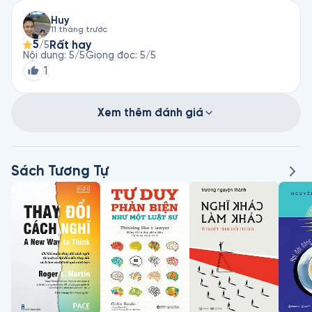
Huy
11 tháng trước
5
Rất hay
/5
Nội dung
:
5
/5
Giọng đọc
:
5
/5
1
Xem thêm đánh giá
Sách Tương Tự