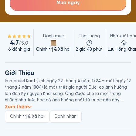
Mua ngay
Danh mục
Thời lượng
Nhà xuất bả
4.7
/5.0
6
đánh giá
Chính trị & Xã hội
2 giờ 48 phút
Lưu Hồng Kha
Giới Thiệu
Immanuel Kant (sinh ngày 22 tháng 4 năm 1724 – mất ngày 12 
tháng 2 năm 1804) là một triết gia người Đức  có ảnh hưởng 
lớn đến Kỷ nguyên Khai sáng. Ông được cho là một trong 
những nhà triết học có ảnh hưởng nhất từ trước đến nay. 
Trong học thuyết của mình về chủ nghĩa duy tâm siêu việt, 
Xem thêm
ông cho rằng không gian, thời gian và nhân quả đơn thuần là 
Chính trị & Xã hội
Danh nhân
những thứ cảm nhận được; "Những vật tự thể" có tồn tại, 
nhưng bản chất của chúng lại không thể biết được. Theo 
quan điểm của ông, tâm trí tạo hình và cấu tạo nên kinh 