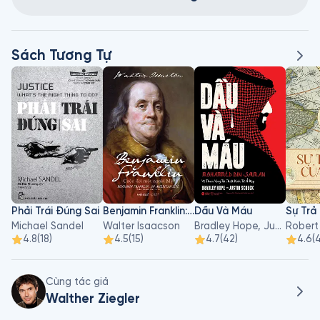
Sách Tương Tự
Phải Trái Đúng Sai
Benjamin Franklin: Cuộc Đời Một Người Mỹ
Dầu Và Máu
Michael Sandel
Walter Isaacson
Bradley Hope, Justin Scheck
Robert
4.8
(
18
)
4.5
(
15
)
4.7
(
42
)
4.6
(
Cùng tác giả
Walther Ziegler