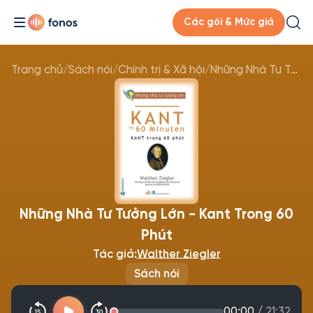
Các gói & Mức giá
Trang chủ
/
Sách nói
/
Chính trị & Xã hội
/
Những Nhà Tư Tưởng Lớn - Kant Trong 60 Phút
Những Nhà Tư Tưởng Lớn - Kant Trong 60
Phút
Tác giả:
Walther Ziegler
Sách nói
00:00
/
21:32