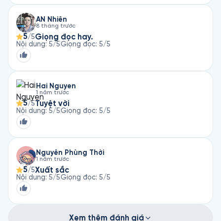
AN Nhiên
8 tháng trước
5
Giọng đọc hay.
/5
Nội dung
:
5
/5
Giọng đọc
:
5
/5
Hai Nguyen
1 năm trước
5
Tuyệt vời
/5
Nội dung
:
5
/5
Giọng đọc
:
5
/5
Nguyễn Phùng Thời
1 năm trước
5
Xuất sắc
/5
Nội dung
:
5
/5
Giọng đọc
:
5
/5
Xem thêm đánh giá