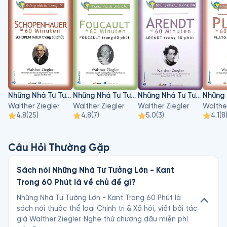
Những Nhà Tư Tưởng Lớn – Schopenhauer Trong 60 phút
Những Nhà Tư Tưởng Lớn - Foucault Trong 60 Phút
Những Nhà Tư Tưởng Lớn - Arendt Trong 60 Phút
Walther Ziegler
Walther Ziegler
Walther Ziegler
Walther
4.8
(
25
)
4.8
(
7
)
5.0
(
3
)
4.1
(
8
Câu Hỏi Thường Gặp
Sách nói Những Nhà Tư Tưởng Lớn - Kant
Trong 60 Phút là về chủ đề gì?
Những Nhà Tư Tưởng Lớn - Kant Trong 60 Phút là
sách nói thuộc thể loại Chính trị & Xã hội, viết bởi tác
giả Walther Ziegler. Nghe thử chương đầu miễn phí