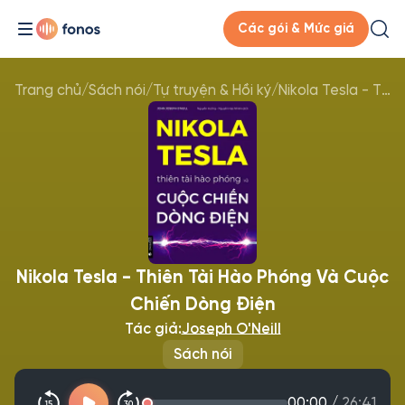
Các gói & Mức giá
Trang chủ
/
Sách nói
/
Tự truyện & Hồi ký
/
Nikola Tesla - Thiên Tài Hào Phóng Và Cuộc Chiến Dòng Điện
Nikola Tesla - Thiên Tài Hào Phóng Và Cuộc
Chiến Dòng Điện
Tác giả:
Joseph O'Neill
Sách nói
00:00
/
26:41