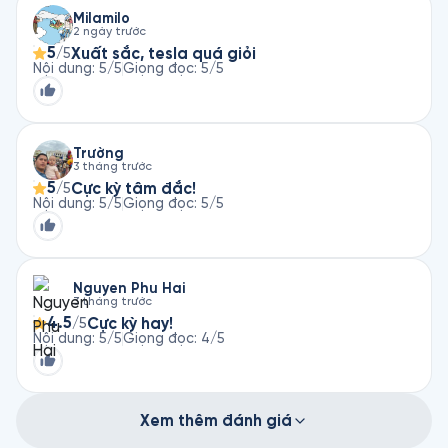
Milamilo
2 ngày trước
5
Xuất sắc, tesla quá giỏi
/5
Nội dung
:
5
/5
Giọng đọc
:
5
/5
Trường
3 tháng trước
5
Cực kỳ tâm đắc!
/5
Nội dung
:
5
/5
Giọng đọc
:
5
/5
Nguyen Phu Hai
3 tháng trước
4.5
Cực kỳ hay!
/5
Nội dung
:
5
/5
Giọng đọc
:
4
/5
Xem thêm đánh giá