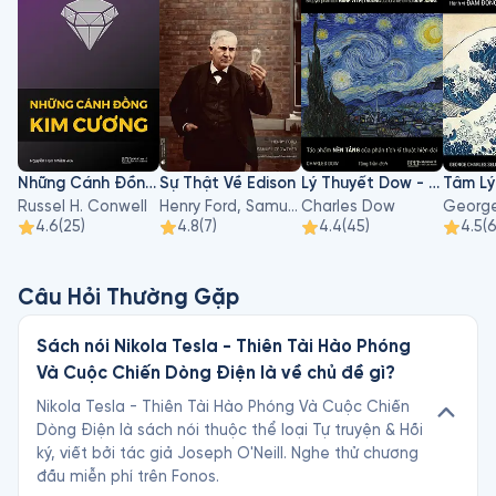
Những Cánh Đồng Kim Cương
Sự Thật Về Edison
Lý Thuyết Dow - Khoa Học Đầu Cơ Chứng Khoán
Russel H. Conwell
Henry Ford, Samuel Crowther
Charles Dow
4.6
(
25
)
4.8
(
7
)
4.4
(
45
)
4.5
(
Câu Hỏi Thường Gặp
Sách nói Nikola Tesla - Thiên Tài Hào Phóng
Và Cuộc Chiến Dòng Điện là về chủ đề gì?
Nikola Tesla - Thiên Tài Hào Phóng Và Cuộc Chiến
Dòng Điện là sách nói thuộc thể loại Tự truyện & Hồi
ký, viết bởi tác giả Joseph O'Neill. Nghe thử chương
đầu miễn phí trên Fonos.