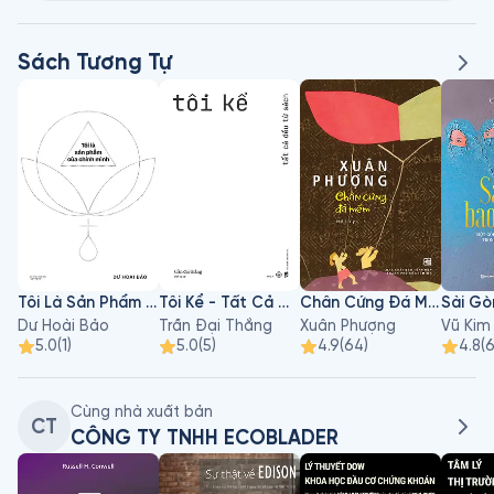
Sách Tương Tự
Tôi Là Sản Phẩm Của Chính Mình
Tôi Kể - Tất Cả Đều Từ Sách
Chân Cứng Đá Mềm
Dư Hoài Bảo
Trần Đại Thắng
Xuân Phượng
Vũ Kim
5.0
(
1
)
5.0
(
5
)
4.9
(
64
)
4.8
(
Cùng nhà xuất bản
CT
CÔNG TY TNHH ECOBLADER