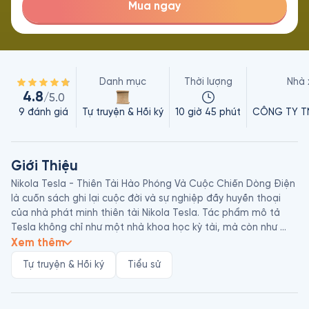
Mua ngay
Danh mục
Thời lượng
Nhà 
4.8
/5.0
9
đánh giá
Tự truyện & Hồi ký
10 giờ 45 phút
CÔNG TY T
Giới Thiệu
Nikola Tesla - Thiên Tài Hào Phóng Và Cuộc Chiến Dòng Điện 
là cuốn sách ghi lại cuộc đời và sự nghiệp đầy huyền thoại 
của nhà phát minh thiên tài Nikola Tesla. Tác phẩm mô tả 
Tesla không chỉ như một nhà khoa học kỳ tài, mà còn như 
một nhân cách đặc biệt, sống giữa biên giới của thiên tài và 
Xem thêm
sự lập dị. John Joseph O'Neill – vốn là một nhà báo đồng thời 
Tự truyện & Hồi ký
Tiểu sử
cũng là bạn thân của Tesla – đã khắc họa chân dung Tesla 
từ thời thơ ấu ở châu Âu, hành trình nhập cư vào Mỹ, những 
năm tháng làm việc cùng Thomas Edison, cho đến khi ông 