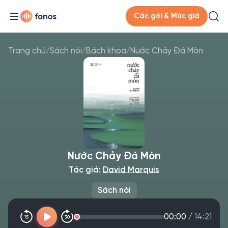
Các gói & Mức giá
Trang chủ
/
Sách nói
/
Bách khoa
/
Nước Chảy Đá Mòn
Nước Chảy Đá Mòn
Tác giả:
David Marquis
Sách nói
00:00
/
14:21