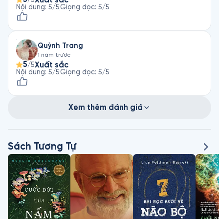
Nội dung
:
5
/5
Giọng đọc
:
5
/5
Quỳnh Trang
1 năm trước
5
Xuất sắc
/5
Nội dung
:
5
/5
Giọng đọc
:
5
/5
Xem thêm đánh giá
Sách Tương Tự