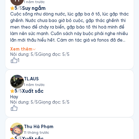
1 năm trước
năng hèn mọn của con người. Thúc đẩy ta tới chỗ cao
5
Suy ngẫm
/5
hơn! Tiêu chuẩn cao hơn! Vượt lên chính mình! Thách
Cuộc sống như dòng nước, lúc gặp ba ở tố, lúc gặp thác
thức chính mình! (Mệt ha!) . . Sách nói mới hồi tháng 8
ghềnh. Nước chưa bao giờ bỏ cuộc, gặp thác ghềnh thì
Fonos giới thiệu. Nhìn cái bìa mình không mê lắm, nhưng
men theo để chảy ra biển, gặp bảo tố thì hoà mình để
cũng nghe thử thì, cảm giác nghe tới đâu được khơi
làm nên sức mạnh. Cuốn sách này buộc phải nghe nhiều
sáng tới đó. Một cách nhẹ nhàng. Và quyết định mua
lần mới thấu hiểu hết. Cám ơn tác giả và fonos đã đem
thêm bản cứng. . . Ngôn từ dịu dàng như nước. Khoa học
đến một quyển sách hay, giọng đọc thu hút, xoa diệu
thư thái. Như một bản nhạc du dương, nhẹ nhàng. Khiến
Xem thêm
tinh thần người nghe
Nội dung
:
5
/5
Giọng đọc
:
5
/5
mình mở to đôi mắt, gióng tai nghe, mở rộng tầm nhìn.
1
Nước nước tràn đầy tâm trí. . . Nghe sách nói thì kèm
thêm nhạc nữa nên thích lắm!
TL.AUS
1 năm trước
5
Xuất sắc
/5
Hay
Nội dung
:
5
/5
Giọng đọc
:
5
/5
Thu Hà Phạm
11 tháng trước
5
Xuất sắc
/5