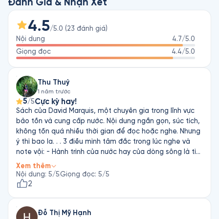
ngắn, tác phẩm này tạo ra sự hiểu biết nhịp nhàng về sức 
Đánh Giá & Nhận Xét
mạnh chữa lành của nước sau tất cả mọi thử thách khắc 
nghiệt nhất từ thiên nhiên cũng như thời cuộc. Thông qua đó, 
4.5
/5.0
(
23
đánh giá
)
tác giả cổ vũ con người kiên trì, bền bỉ và vững lòng tin - như 
Nội dung
4.7
/5.0
dòng sông đến cuối cùng đều sẽ đi đến Thượng nguồn và 
vượt ra Biển lớn.
Giọng đọc
4.4
/5.0
Thu Thuỷ
1 năm trước
5
Cực kỳ hay!
/5
Sách của David Marquis, một chuyên gia trong lĩnh vực
bảo tồn và cung cấp nước. Nội dung ngắn gọn, súc tích,
không tốn quá nhiều thời gian để đọc hoặc nghe. Nhưng
ý thì bao la. . . 3 điều mình tâm đắc trong lúc nghe và
note vội: - Hành trình của nước hay của dòng sông là tìm
nơi nó bắt đầu, nơi đang đến và nơi sẽ rời đi. -Không đến
Xem thêm
đâu cả là điều không thể. Chúng ta luôn đi về đâu đó,
Nội dung
:
5
/5
Giọng đọc
:
5
/5
thậm chí là nhích dần nhích dần tới cái chết. (Nghe xong
2
tự thấy nhục ghê. Rất nhiều lần mình chọn đứng yên tại
chỗ không làm gì hết, mà đâu có thế, đang tiến về cái
Đỗ Thị Mỹ Hạnh
chết mà) -Nghệ thuật bất tuân! Tự thách thức các bản