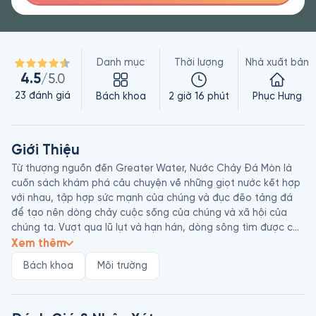
Danh mục
Thời lượng
Nhà xuất bản
4.5
/5.0
23
đánh giá
Bách khoa
2 giờ 16 phút
Phục Hưng
Giới Thiệu
Từ thượng nguồn đến Greater Water, Nước Chảy Đá Mòn là 
cuốn sách khám phá câu chuyện về những giọt nước kết hợp 
với nhau, tập hợp sức mạnh của chúng và đục đẽo tảng đá 
để tạo nên dòng chảy cuộc sống của chúng và xã hội của 
chúng ta. Vượt qua lũ lụt và hạn hán, dòng sông tìm được con 
đường dẫn đến điều gì đó vĩ đại hơn chính nó.

Xem thêm
Bách khoa
Môi trường
Là một áng văn trữ tình sâu sắc và cảm động, Nước Chảy Đá 
Mòn đưa ra ẩn dụ về niềm hy vọng trong những thời điểm khó 
khăn. Sử dụng tính nhạc của các điệp khúc và các chương 