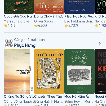
Cuộc Đời Của Nấm
Dòng Chảy Ý Thức
7 Bài Học Rưỡi Về Não Bộ
Merlin Sheldrake
Oliver Sacks
Lisa Feldman Barrett
4.6
(
9
)
4.6
(
4
)
4.7
(
17
)
4.7
(
Cùng nhà xuất bản
Phục Hưng
Chúng Ta Sống Vì Điều Gì?
Chuyện Thực Tập
Mùa Hè Năm Ấy
Cộng đồng Người kể chuyện của Phục Hưng
Đặng Huỳnh Mai Anh
Đặng Huỳnh Mai Anh
Hạ Chi
4.5
(
184
)
4.7
(
133
)
4.8
(
357
)
4.7
(
2