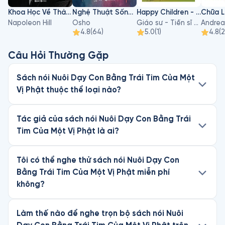
Khoa Học Về Thành Công
Nghệ Thuật Sống Và Chết
Happy Children - Hiểu Về Sự Phát Triển Của Trẻ Để Nuôi Dạy Con An Lạc Và Hạnh Phúc
Napoleon Hill
Osho
Giáo sư - Tiến sĩ Hà Vĩnh Thọ
Andrea
4.8
(
64
)
5.0
(
1
)
4.8
(
Câu Hỏi Thường Gặp
Sách nói Nuôi Dạy Con Bằng Trái Tim Của Một
Vị Phật thuộc thể loại nào?
Tác giả của sách nói Nuôi Dạy Con Bằng Trái
Tim Của Một Vị Phật là ai?
Tôi có thể nghe thử sách nói Nuôi Dạy Con
Bằng Trái Tim Của Một Vị Phật miễn phí
không?
Làm thế nào để nghe trọn bộ sách nói Nuôi