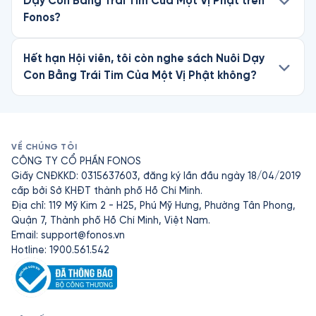
Dạy Con Bằng Trái Tim Của Một Vị Phật trên
Fonos?
Hết hạn Hội viên, tôi còn nghe sách Nuôi Dạy
Con Bằng Trái Tim Của Một Vị Phật không?
VỀ CHÚNG TÔI
CÔNG TY CỔ PHẦN FONOS
Giấy CNĐKKD: 0315637603, đăng ký lần đầu ngày 18/04/2019
cấp bởi Sở KHĐT thành phố Hồ Chí Minh.
Địa chỉ: 119 Mỹ Kim 2 - H25, Phú Mỹ Hưng, Phường Tân Phong,
Quận 7, Thành phố Hồ Chí Minh, Việt Nam.
Email:
support@fonos.vn
Hotline: 1900.561.542