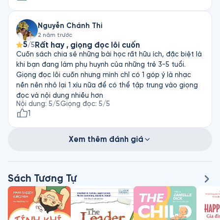
Nguyễn Chánh Thi
2 năm trước
5
Rất hay , giọng đọc lôi cuốn
/5
Cuốn sách chia sẻ những bài học rất hữu ích, đặc biệt là
khi bạn đang làm phụ huynh của những trẻ 3-5 tuổi.
Giọng đọc lôi cuốn nhưng mình chỉ có 1 góp ý là nhạc
nền nên nhỏ lại 1 xíu nữa để có thể tập trung vào giọng
đọc và nội dung nhiều hơn
Nội dung
:
5
/5
Giọng đọc
:
5
/5
1
Xem thêm đánh giá
Sách Tương Tự