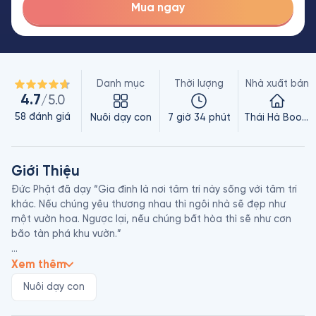
Mua ngay
Danh mục
Thời lượng
Nhà xuất bản
4.7
/5.0
58
đánh giá
Nuôi dạy con
7 giờ 34 phút
Thái Hà Books
Giới Thiệu
Đức Phật đã dạy “Gia đình là nơi tâm trí này sống với tâm trí 
khác. Nếu chúng yêu thương nhau thì ngôi nhà sẽ đẹp như 
một vườn hoa. Ngược lại, nếu chúng bất hòa thì sẽ như cơn 
bão tàn phá khu vườn.”

Có rất nhiều sách về nuôi dạy con, nhưng gần như không có 
Xem thêm
cuốn nào dựa trên nền tảng nguyên lý Phật giáo. Phật giáo, 
Nuôi dạy con
suy cho cùng, là về quy luật nhân quả. Nếu chúng ta làm điều 
thiện, kết quả mang lại sẽ tốt đẹp. Đó là một triết lý lạc quan 