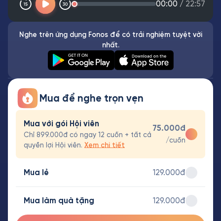
00:00
/
22:57
Nghe trên ứng dụng Fonos để có trải nghiệm tuyệt vời
nhất.
Mua để nghe trọn vẹn
Mua với gói Hội viên
75.000đ
Chỉ 899.000đ có ngay 12 cuốn + tất cả
/cuốn
quyền lợi Hội viên.
Xem chi tiết
Mua lẻ
129.000đ
Mua làm quà tặng
129.000đ