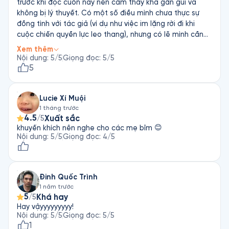
trước khi đọc cuốn này nên cảm thấy khá gần gũi và
không bị lý thuyết. Có một số điều mình chưa thực sự
đồng tình với tác giả (ví dụ như việc im lặng rời đi khi
cuộc chiến quyền lực leo thang), nhưng có lẽ mình cần
thời gian và thực hành để thực sự đánh giá được cách
Xem thêm
làm của tác giả là đúng hay sai. Mình thích cách tác giả
Nội dung
:
5
/5
Giọng đọc
:
5
/5
xây dựng phương pháp dựa trên quan điểm rằng những
5
hành động chưa phù hợp (mình thích cách gọi này hơn là
“hư”) của trẻ em là do chúng có những nhu cầu chưa
Lucie Xí Muội
được đáp ứng. Các chương sau của cuốn sách rất hay.
1 tháng trước
Sẽ tốt hơn nếu có thêm nhiều ví dụ hơn nữa. Cảm ơn tác
4.5
Xuất sắc
/5
giả, mình sẽ đọc lại vài lần.
khuyến khích nên nghe cho các mẹ bỉm 😊
Nội dung
:
5
/5
Giọng đọc
:
4
/5
Đinh Quốc Trình
1 năm trước
5
Khá hay
/5
Hay vậyyyyyyyyy!
Nội dung
:
5
/5
Giọng đọc
:
5
/5
1