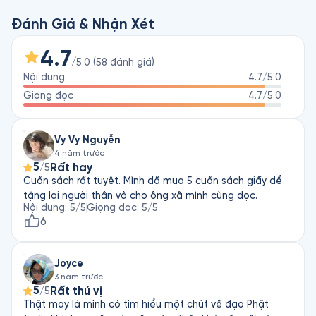
trong đó chúng ta có thể loại trừ hoàn toàn được sự vô minh 
(thiếu hiểu biết) và từ đó là toàn bộ khổ đau nữa.

Đánh Giá & Nhận Xét
Giá trị của sách nói Nuôi Dạy Con Bằng Trái tim Của Một Vị 
4.7
/5.0
(
58
đánh giá
)
Phật nằm ở việc kết hợp các bài tập thực hành Phật giáo với 
Nội dung
4.7
/5.0
nhiều năm kinh nghiệm làm việc với trẻ em của C. L. Claridge, 
trong đó có chính con của bà. Lòng tốt và trí tuệ của bà đã 
Giọng đọc
4.7
/5.0
được thể hiện xuyên suốt trong cuốn sách.
Vy Vy Nguyễn
4 năm trước
5
Rất hay
/5
Cuốn sách rất tuyệt. Mình đã mua 5 cuốn sách giấy để
tặng lại người thân và cho ông xã mình cùng đọc.
Nội dung
:
5
/5
Giọng đọc
:
5
/5
6
Joyce
3 năm trước
5
Rất thú vị
/5
Thật may là mình có tìm hiểu một chút về đạo Phật