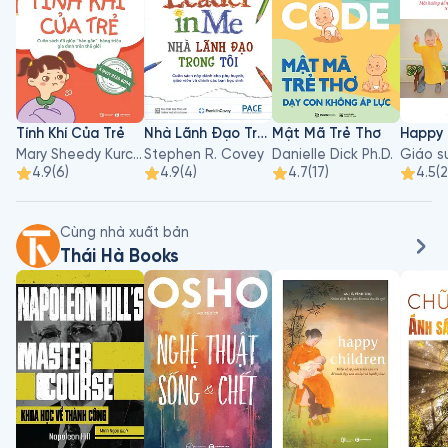
Tính Khí Của Trẻ
Nhà Lãnh Đạo Trong Tôi
Mật Mã Trẻ Thơ
Mary Sheedy Kurcinka
Stephen R. Covey
Danielle Dick Ph.D.
4.9
(
6
)
4.9
(
4
)
4.7
(
17
)
4.5
(
Cùng nhà xuất bản
Thái Hà Books